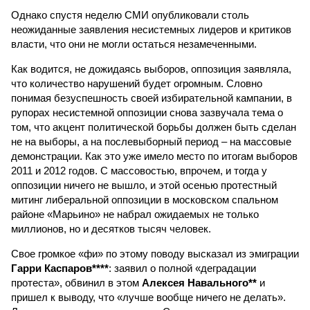
Однако спустя неделю СМИ опубликовали столь
неожиданные заявления несистемных лидеров и критиков
власти, что они не могли остаться незамеченными.
Как водится, не дожидаясь выборов, оппозиция заявляла,
что количество нарушений будет огромным. Словно
понимая безуспешность своей избирательной кампании, в
рупорах несистемной оппозиции снова зазвучала тема о
том, что акцент политической борьбы должен быть сделан
не на выборы, а на послевыборный период – на массовые
демонстрации. Как это уже имело место по итогам выборов
2011 и 2012 годов. С массовостью, впрочем, и тогда у
оппозиции ничего не вышло, и этой осенью протестный
митинг либеральной оппозиции в московском спальном
районе «Марьино» не набрал ожидаемых не только
миллионов, но и десятков тысяч человек.
Свое громкое «фи» по этому поводу высказал из эмиграции
Гарри Каспаров****
: заявил о полной «деградации
протеста», обвинил в этом
Алексея Навального**
и
пришел к выводу, что «лучше вообще ничего не делать».