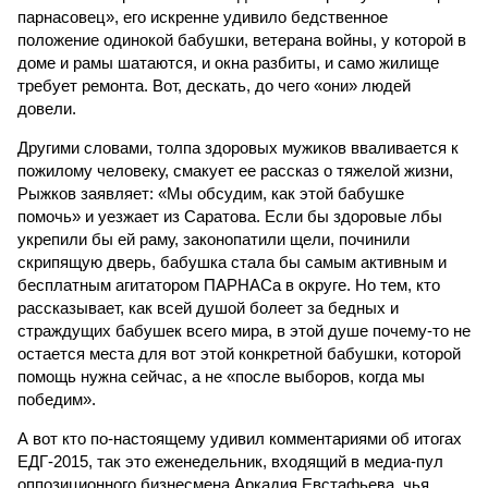
парнасовец», его искренне удивило бедственное
положение одинокой бабушки, ветерана войны, у которой в
доме и рамы шатаются, и окна разбиты, и само жилище
требует ремонта. Вот, дескать, до чего «они» людей
довели.
Другими словами, толпа здоровых мужиков вваливается к
пожилому человеку, смакует ее рассказ о тяжелой жизни,
Рыжков заявляет: «Мы обсудим, как этой бабушке
помочь» и уезжает из Саратова. Если бы здоровые лбы
укрепили бы ей раму, законопатили щели, починили
скрипящую дверь, бабушка стала бы самым активным и
бесплатным агитатором ПАРНАСа в округе. Но тем, кто
рассказывает, как всей душой болеет за бедных и
страждущих бабушек всего мира, в этой душе почему-то не
остается места для вот этой конкретной бабушки, которой
помощь нужна сейчас, а не «после выборов, когда мы
победим».
А вот кто по-настоящему удивил комментариями об итогах
ЕДГ-2015, так это еженедельник, входящий в медиа-пул
оппозиционного бизнесмена Аркадия Евстафьева, чья