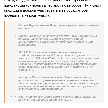
камеру», а действительно осуществлять пресловутый
гражданский контроль за честностью выборов. Ну, и сами
кандидаты должны участвовать в выборах, чтобы
победить, а не ради участия.
*
Сергей Марков внесен Минюстом в реестр иностранных
агентов
**
Алексей Навальный внесен в перечень физических лиц, в
отношении которых имеются сведения об их
причастности к экстремистской деятельности или
терроризму.
***
21.03.2022 г. американская транснациональная
холдинговая компания Meta признана экстремистской и
запрещена в РФ. Meta Platforms Inc. является материнской
компанией социальных сетей Facebook и Instagram.
Facebook и Instagram также признаны экстремистскими
организациями, их деятельность на территории РФ
запрещена.
****
Каспаров Гарри Кимович внесен Минюстом в реестр
физических лиц, признанных иностранными агентами.
Внесен в перечень физических лиц, в отношении которых
имеются сведения об их причастности к экстремистской
деятельности или терроризму.
*****
Илья Яшин внесен Минюстом в реестр физических лиц,
признанных иностранными агентами