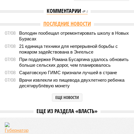
КОММЕНТАРИИ
0
Версия
//
Власть
//
Калинин: ограничение доступа к нелегальным
сайтам помогает защищать граждан от цифровых угроз
3877
Барьер для мошенников
Калинин: ограничение доступа к нелегальным сайтам
помогает защищать граждан от цифровых угроз
Калинин: ограничение доступа к нелегальным сайтам помогает защищать
граждан от цифровых угроз (фото: vvesti.com / Виталий Рагулин)
4 июня в Саратовской областной думе прошли депутатские
слушания по вопросам цифровой безопасности и
противодействия кибермошенничеству. Участники обсудили