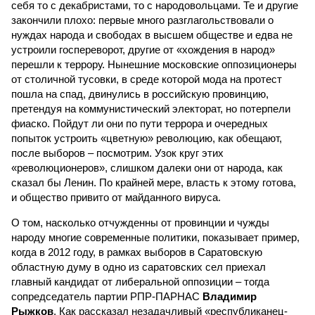
себя то с декабристами, то с народовольцами. Те и другие
закончили плохо: первые много разглагольствовали о
нуждах народа и свободах в высшем обществе и едва не
устроили госпереворот, другие от «хождения в народ»
перешли к террору. Нынешние московские оппозиционеры
от столичной тусовки, в среде которой мода на протест
пошла на спад, двинулись в российскую провинцию,
претендуя на коммунистический электорат, но потерпели
фиаско. Пойдут ли они по пути террора и очередных
попыток устроить «цветную» революцию, как обещают,
после выборов – посмотрим. Узок круг этих
«революционеров», слишком далеки они от народа, как
сказал бы Ленин. По крайней мере, власть к этому готова,
и общество привито от майданного вируса.
О том, насколько отчужденны от провинции и чужды
народу многие современные политики, показывает пример,
когда в 2012 году, в рамках выборов в Саратовскую
областную думу в одно из саратовских сел приехал
главный кандидат от либеральной оппозиции – тогда
сопредседатель партии РПР-ПАРНАС
Владимир
Рыжков
. Как рассказал незадачливый «республиканец-