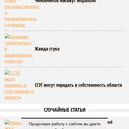
после чего направляет сведения операторам связи,
регистраторам доменных имён и в Генеральную
прокуратуру РФ для принятия необходимых мер.
Подводя итоги слушаний, член Общественного совета при
Федеральной службе по контролю за алкогольным и
табачным рынками, депутат Саратовской областной думы
Вячеслав Калинин
подчеркнул, что значительная часть
современных угроз переместилась в цифровое
пространство.
«Сегодня интернет используется не только для
коммуникаций и получения информации, но, к
сожалению, и для противоправной деятельности. Речь
идёт о мошенничестве, распространении
контрафактной продукции, незаконной торговле и
иных нарушениях законодательства. Поэтому
своевременное выявление и ограничение доступа к
таким ресурсам является важной частью общей
системы защиты граждан», – подчеркнул Вячеслав
Продолжая работу с сайтом вы даете
Калинин.