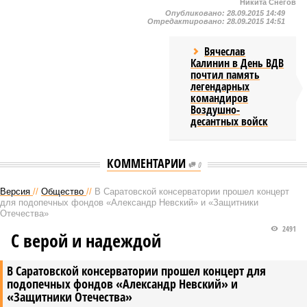
Никита Снегов
Опубликовано:
28.09.2015 14:49
Отредактировано:
28.09.2015 14:51
Вячеслав
Калинин в День ВДВ
почтил память
легендарных
командиров
Воздушно-
десантных войск
КОММЕНТАРИИ
0
Версия
//
Общество
//
В Саратовской консерватории прошел концерт
для подопечных фондов «Александр Невский» и «Защитники
Отечества»
2491
С верой и надеждой
В Саратовской консерватории прошел концерт для
подопечных фондов «Александр Невский» и
«Защитники Отечества»