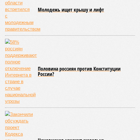
действующие механизмы защиты граждан от угроз в цифровом
пространстве, а также меры по повышению эффективности
профилактики интернет-правонарушений.
В ходе заседания было
отмечено
, что по итогам первого
квартала 2026 года число киберпреступлений в
Саратовской области сократилось на 24%. Положительная
динамика наблюдается и в сфере цифрового просвещения.
Более 120 тысяч школьников стали участниками
образовательных программ «Урок цифры» и «Цифровой
ликбез», направленных на формирование культуры
безопасного поведения в интернете. Отдельной темой
обсуждения стало дистанционное мошенничество.
Специалисты сообщили, что около 67% мошеннических
звонков совершается через мессенджеры. Вместе с тем
меры по выявлению и блокировке опасных интернет-
ресурсов позволили почти на треть сократить количество
подобных преступлений. Важным элементом системы
цифровой безопасности остаётся межведомственное
взаимодействие. Так, Банк России выявляет
подозрительные телефонные номера и интернет-сайты,