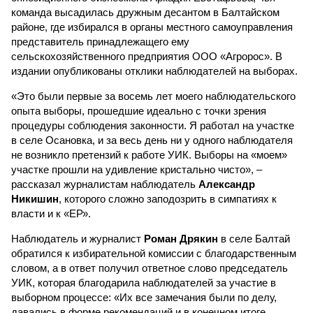
команда высадилась дружным десантом в Балтайском
районе, где избирался в органы местного самоуправления
представитель принадлежащего ему
сельскохозяйственного предприятия ООО «Агророс». В
издании опубликованы отклики наблюдателей на выборах.
«Это были первые за восемь лет моего наблюдательского
опыта выборы, прошедшие идеально с точки зрения
процедуры соблюдения законности. Я работал на участке
в селе Осановка, и за весь день ни у одного наблюдателя
не возникло претензий к работе УИК. Выборы на «моем»
участке прошли на удивление кристально чисто», –
рассказал журналистам наблюдатель
Александр
Никишин
, которого сложно заподозрить в симпатиях к
власти и к «ЕР».
Наблюдатель и журналист
Роман Дрякин
в селе Балтай
обратился к избирательной комиссии с благодарственным
словом, а в ответ получил ответное слово председатель
УИК, которая благодарила наблюдателей за участие в
выборном процессе: «Их все замечания были по делу,
давались в форме рекомендаций и в конечном итоге