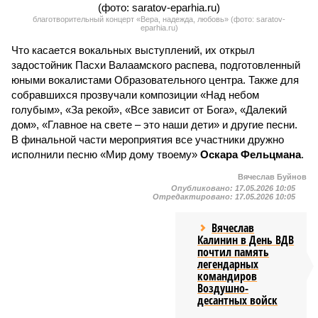
благотворительный концерт «Вера, надежда, любовь» (фото: saratov-
eparhia.ru)
Что касается вокальных выступлений, их открыл
задостойник Пасхи Валаамского распева, подготовленный
юными вокалистами Образовательного центра. Также для
собравшихся прозвучали композиции «Над небом
голубым», «За рекой», «Все зависит от Бога», «Далекий
дом», «Главное на свете – это наши дети» и другие песни.
В финальной части мероприятия все участники дружно
исполнили песню «Мир дому твоему»
Оскара Фельцмана
.
Вячеслав Буйнов
Опубликовано:
17.05.2026 10:05
Отредактировано:
17.05.2026 10:05
Вячеслав
Калинин в День ВДВ
почтил память
легендарных
командиров
Воздушно-
десантных войск