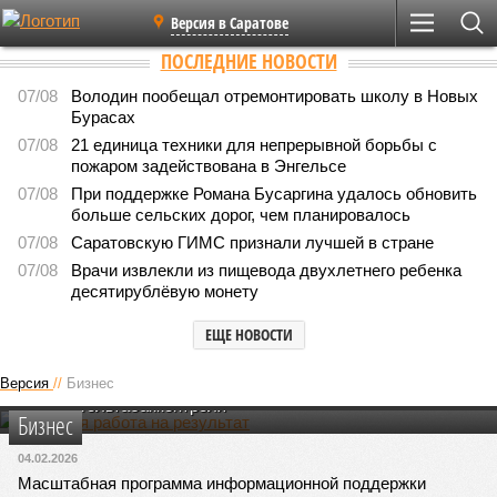
Версия в Саратове
ПОСЛЕДНИЕ НОВОСТИ
07/08
Володин пообещал отремонтировать школу в Новых
Бурасах
07/08
21 единица техники для непрерывной борьбы с
пожаром задействована в Энгельсе
07/08
При поддержке Романа Бусаргина удалось обновить
больше сельских дорог, чем планировалось
07/08
Саратовскую ГИМС признали лучшей в стране
07/08
Врачи извлекли из пищевода двухлетнего ребенка
десятирублёвую монету
ЕЩЕ НОВОСТИ
Активная работа на результат
Вячеслав Калинин обеспечил системную поддержку
Версия
//
Бизнес
Росалкогольтабакконтроля
Бизнес
04.02.2026
Масштабная программа информационной поддержки