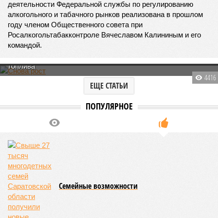
деятельности Федеральной службы по регулированию
алкогольного и табачного рынков реализована в прошлом
году членом Общественного совета при
Росалкогольтабакконтроле Вячеславом Калининым и его
Снова рост
командой.
В области зафиксировано повышение цен на все виды
топлива
4416
ЕЩЕ СТАТЬИ
ПОПУЛЯРНОЕ
Семейные возможности