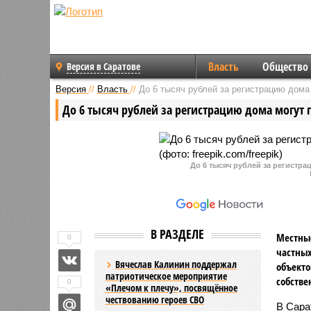
Власть
Общество
Версия в Саратове
Версия
//
Власть
//
До 6 тысяч рублей за регистрацию дома
До 6 тысяч рублей за регистрацию дома могут 
До 6 тысяч рублей за регистр
В РАЗДЕЛЕ
Местные
0
частных
Вячеслав Калинин поддержал
объекто
патриотическое мероприятие
собстве
0
«Плечом к плечу», посвящённое
чествованию героев СВО
В Сара