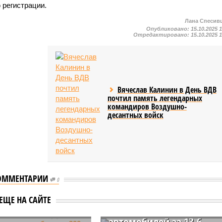
 регистрации.
Лана Спесив
Опубликовано:
15.10.2025 
Отредактировано:
15.10.2025 
Вячеслав Калинин в День ВДВ
почтил память легендарных
командиров Воздушно-
десантных войск
ОММЕНТАРИИ
0
Для Саратовской
администрации
вцы заплатят
ЕЩЕ НА САЙТЕ
покупают 8 люксовых
 300 тысяч рублей
автомобилей за 13,6