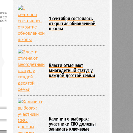
района модернизацию водных
сетей
цева
04/08
Саратовская область заняла 12
1 сентября состоялось
16:18
место по внедрению Платформы
16:18
открытие обновленной
обратной связи
школы
04/08
Ртищевскому району на ремонт
дорог направят дополнительные
средства
Власти отмечают
многодетный статус у
каждой десятой семьи
Калинин о выборах:
участники СВО должны
занимать ключевые