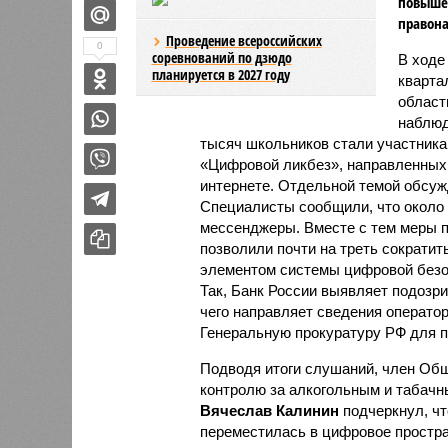
повыше
правон
Проведение всероссийских
0
соревнований по дзюдо
В ходе
планируется в 2027 году
кварта
област
наблюд
тысяч школьников стали участник
«Цифровой ликбез», направленных 
интернете. Отдельной темой обсуж
Специалисты сообщили, что около
мессенджеры. Вместе с тем меры п
позволили почти на треть сократи
элементом системы цифровой безо
Так, Банк России выявляет подозр
чего направляет сведения оператор
Генеральную прокуратуру РФ для 
Подводя итоги слушаний, член Общ
контролю за алкогольным и табачн
Вячеслав Калинин
подчеркнул, чт
переместилась в цифровое простра