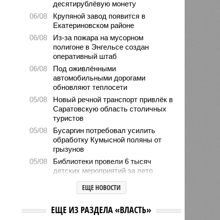
десятирублёвую монету
06/08
Крупяной завод появится в
Екатериновском районе
06/08
Из-за пожара на мусорном
полигоне в Энгельсе создан
оперативный штаб
06/08
Под оживлёнными
автомобильными дорогами
обновляют теплосети
05/08
Новый речной транспорт привлёк в
Саратовскую область столичных
туристов
05/08
Бусаргин потребовал усилить
обработку Кумысной поляны от
грызунов
05/08
Библиотеки провели 6 тысяч
детских мероприятий за лето
05/08
Власти формируют стратегию
ЕЩЕ НОВОСТИ
развития медицины до 2030 года
04/08
Губернатор Роман Бусаргин
ЕЩЕ ИЗ РАЗДЕЛА «ВЛАСТЬ»
обсудил с главой Ртищевского