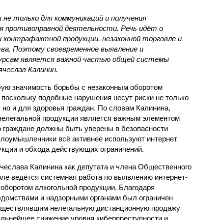
не только для коммуникаций и получения
для противоправной деятельности. Речь идёт о
 контрафактной продукции, незаконной торговле и
ва. Поэтому своевременное выявление и
сурсам является важной частью общей системы
ячеслав Калинин.
бую значимость борьбы с незаконным оборотом
 поскольку подобные нарушения несут риски не только
 но и для здоровья граждан. По словам Калинина,
 нелегальной продукции является важным элементом
о граждане должны быть уверены в безопасности
 злоумышленники всё активнее используют интернет
кции и обхода действующих ограничений.
ячеслава Калинина как депутата и члена Общественного
оле ведётся системная работа по выявлению интернет-
 оборотом алкогольной продукции. Благодаря
домствами и надзорными органами был ограничен
осуществлявшим нелегальную дистанционную продажу
дальнейшее снижение уровня киберпреступности и