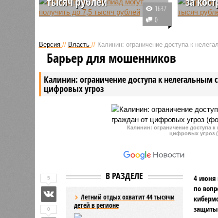
тысяч рублей
за кост
1637
В Саратове реализуется
Граждан 
0
программа поощрения
начала т
школьников и их наставников за
оштафова
Версия
//
Власть
//
Калинин: ограничение доступа к нелег
успехи на Всероссийской
противоп
Барьер для мошенников
олимпиаде.
природе 
Такое на
Калинин: ограничение доступа к нелегальным 
разведен
цифровых угроз
брошенны
Калинин: ограничение доступа к
цифровых угроз (
В РАЗДЕЛЕ
4 июня 
5
по вопр
Летний отдых охватит 44 тысячи
киберм
детей в регионе
защиты 
0