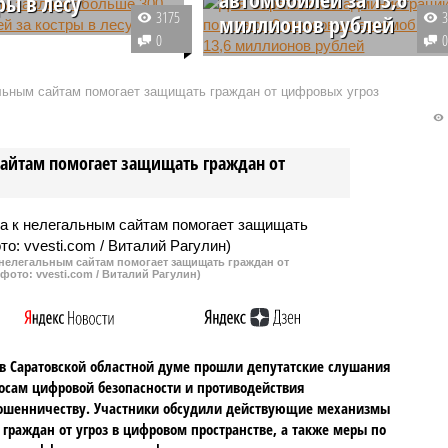
ры в лесу
3175
миллионов рублей
Саратовской области с
0
екущего года
МКУ «Транспортное управление
ли на зарушение
(обслуживает автопарк
альным сайтам помогает защищать граждан от цифровых угроз
ожарного режима на
администрации Саратова)
на 355 тысяч рублей.
объявило аукцион на поставку
казание они получили за
легковых автомобилей. Управа
сайтам помогает защищать граждан от
ие констров и
собирается приобрести 8
е окурки.
автомобилей за 13,6 миллионов
рублей.
 нелегальным сайтам помогает защищать граждан от
фото: vvesti.com / Виталий Рагулин)
в Саратовской областной думе прошли депутатские слушания
осам цифровой безопасности и противодействия
ошенничеству. Участники обсудили действующие механизмы
граждан от угроз в цифровом пространстве, а также меры по