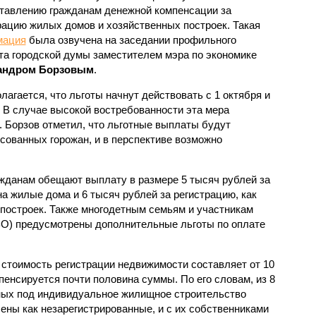
тавлению гражданам денежной компенсации за
рацию жилых домов и хозяйственных построек. Такая
мация
была озвучена на заседании профильного
та городской думы заместителем мэра по экономике
андром Борзовым
.
лагается, что льготы начнут действовать с 1 октября и
. В случае высокой востребованности эта мера
. Борзов отметил, что льготные выплаты будут
сованных горожан, и в перспективе возможно
ажданам обещают выплату в размере 5 тысяч рублей за
а жилые дома и 6 тысяч рублей за регистрацию, как
 построек. Также многодетным семьям и участникам
ВО) предусмотрены дополнительные льготы по оплате
 стоимость регистрации недвижимости составляет от 10
мпенсируется почти половина суммы. По его словам, из 8
ных под индивидуальное жилищное строительство
ены как незарегистрированные, и с их собственниками