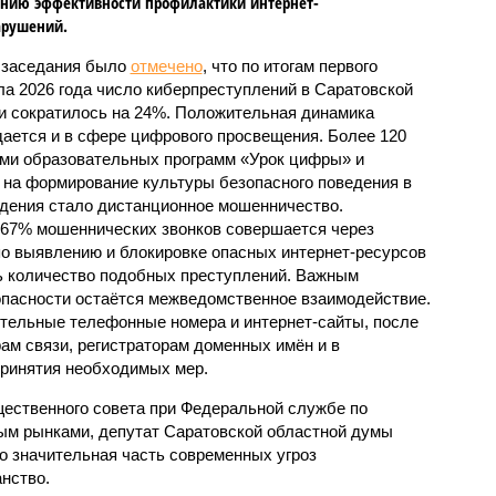
нию эффективности профилактики интернет-
арушений.
 заседания было
отмечено
, что по итогам первого
ла 2026 года число киберпреступлений в Саратовской
и сократилось на 24%. Положительная динамика
ается и в сфере цифрового просвещения. Более 120
ами образовательных программ «Урок цифры» и
на формирование культуры безопасного поведения в
дения стало дистанционное мошенничество.
 67% мошеннических звонков совершается через
о выявлению и блокировке опасных интернет-ресурсов
ть количество подобных преступлений. Важным
пасности остаётся межведомственное взаимодействие.
ительные телефонные номера и интернет-сайты, после
ам связи, регистраторам доменных имён и в
принятия необходимых мер.
ественного совета при Федеральной службе по
ым рынками, депутат Саратовской областной думы
о значительная часть современных угроз
нство.