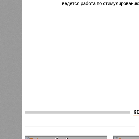
ведется работа по стимулированию
К
Победители олимпиад
Сарато
могут получить до 7,5
больше