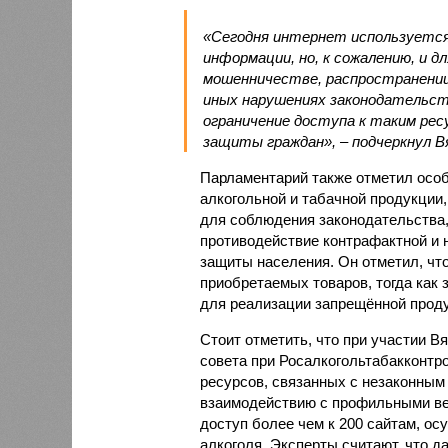
«Сегодня интернет используется 
информации, но, к сожалению, и 
мошенничестве, распространении
иных нарушениях законодательст
ограничение доступа к таким ре
защиты граждан», – подчеркнул В
Парламентарий также отметил осо
алкогольной и табачной продукции,
для соблюдения законодательства,
противодействие контрафактной и
защиты населения. Он отметил, чт
приобретаемых товаров, тогда как
для реализации запрещённой проду
Стоит отметить, что при участии В
совета при Росалкогольтабакконтр
ресурсов, связанных с незаконным
взаимодействию с профильными ве
доступ более чем к 200 сайтам, 
алкоголя. Эксперты считают, что 