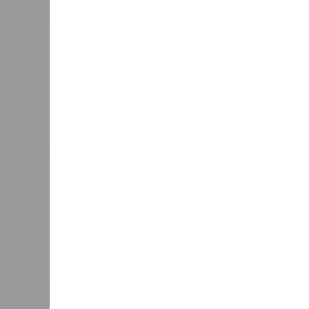
Версия
//
Общество
//
В Саратовской консерватории проше
Отечества»
С верой и надеждой
В Саратовской консерватории прошел концерт
Невский» и «Защитники Отечества»
В Саратовской консерватории п
Невский» и «Защитник
В РАЗДЕЛЕ
В театр
1
имени Л
Вячеслав Калинин: депутаты и
благотв
чиновники должны поддерживать
было ор
1
связь с ветеранскими
и юноше
сообществами региона
семинар
Игнатия
0