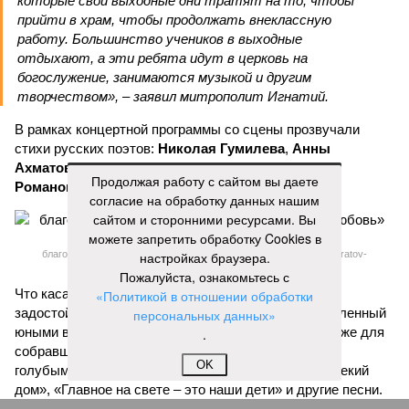
которые свои выходные дни тратят на то, чтобы
прийти в храм, чтобы продолжать внеклассную
работу. Большинство учеников в выходные
отдыхают, а эти ребята идут в церковь на
богослужение, занимаются музыкой и другим
творчеством», – заявил митрополит Игнатий.
В рамках концертной программы со сцены прозвучали
стихи русских поэтов:
Николая Гумилева
,
Анны
Ахматовой
,
Бориса Пастернака
и
Константина
Продолжая работу с сайтом вы даете
Романова
.
согласие на обработку данных нашим
сайтом и сторонними ресурсами. Вы
можете запретить обработку Cookies в
благотворительный концерт «Вера, надежда, любовь» (фото: saratov-
настройках браузера.
eparhia.ru)
Пожалуйста, ознакомьтесь с
Что касается вокальных выступлений, их открыл
«Политикой в отношении обработки
задостойник Пасхи Валаамского распева, подготовленный
персональных данных»
юными вокалистами Образовательного центра. Также для
.
собравшихся прозвучали композиции «Над небом
OK
голубым», «За рекой», «Все зависит от Бога», «Далекий
дом», «Главное на свете – это наши дети» и другие песни.
В финальной части мероприятия все участники дружно