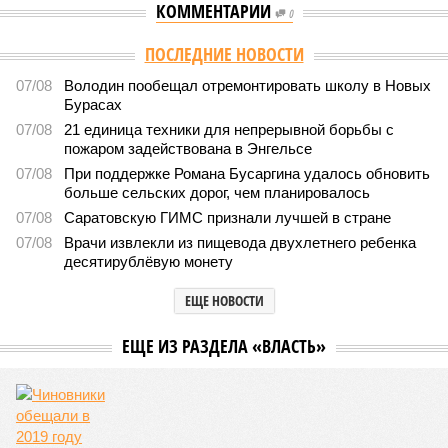
КОММЕНТАРИИ
0
Версия
//
Общество
//
В Саратовской консерватории прошел концерт
для подопечных фондов «Александр Невский» и «Защитники
Отечества»
2492
С верой и надеждой
В Саратовской консерватории прошел концерт для
подопечных фондов «Александр Невский» и
«Защитники Отечества»
В Саратовской консерватории прошел концерт для подопечных фондов
«Александр Невский» и «Защитники Отечества» (фото: saratov-eparhia.ru)
В театральном зале Саратовской государственной консерватории
имени Л. В. Собинова 16 мая состоялся масштабный