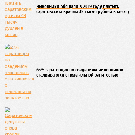
благотворительный концерт «Вера, надежда, любовь».
Мероприятие было организовано Образовательным центром по
развитию детского и юношеского творчества, действующим при
Саратовской духовной семинарии по благословению
митрополита Саратовского и Вольского Игнатия.
Инициатором и главным организатором творческого вечера
выступила бессменный руководитель центра
Елена
Трошина
, которая сумела собрать на одной сцене
воспитанников сразу нескольких православных учебных
заведений области и подарить настоящий праздник тем,
кто особенно нуждается в поддержке и внимании.
Участниками концертной программы стали талантливые
учащиеся самого Образовательного центра, а также
воспитанники Покровской православной классической
гимназии имени святого благоверного князя Александра
Невского и ученики Русской православной классической
гимназии имени преподобного Сергия Радонежского.