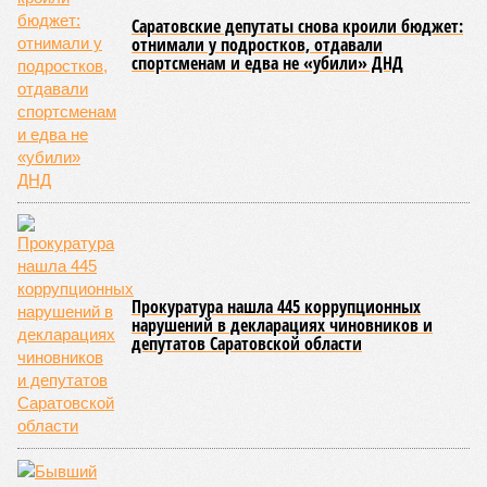
Гостями мероприятия стали подопечные фондов «Александр Невский» и
«Защитники Отечества» (фото: saratov-eparhia.ru)
В зрительном зале собрались особые гости, ради которых
и задумывалось это душевное мероприятие. Приглашения
получили подопечные благотворительного фонда
«Александр Невский» – дети с ограниченными
возможностями здоровья и их родители, а также учащиеся
школы-интерната, расположенной в городе Марксе. Кроме
того, на концерт прибыли подопечные саратовского
филиала государственного фонда «Защитники Отечества»,
объединяющего членов семей участников специальной
военной операции. В зале также присутствовали сестры
епархиального общества «Милосердие» и прихожане
саратовских храмов.
Благотворительный концерт «Вера, надежда, любовь» (фото: saratov-
eparhia.ru)
Среди почетных гостей были митрополит Саратовский и
Вольский
Игнатий
, а также ректор Саратовской духовной