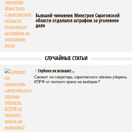
семинарии, секретарь Епархиального совета протоиерей
Сергий Штурбабин
, представители епархии, ректор
Саратовской государственной консерватории
Александр
Занорин
и многие другие.
Митрополит Саратовский и Вольский Игнатий (фото: saratov-eparhia.ru)
Перед началом основной программы все участники
концерта, выстроившись на сцене, хором пропели тропарь
Святой Пасхи, задав тем самым торжественный и глубоко
духовный тон всему вечеру. Затем к собравшимся
обратился глава Саратовской митрополии. Он напомнил о
приближающемся завершении пасхального периода и
выразил надежду, что тепло будет не только в окружающей
природе, но и в душах собравшихся людей.
«Хочу поблагодарить всех родителей,
преподавателей, наставников, самих учащихся,
которые свои выходные дни тратят на то, чтобы
прийти в храм, чтобы продолжать внеклассную