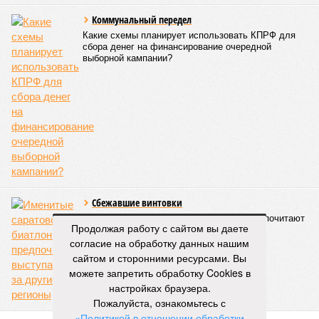
работу. Большинство учеников в выходные
отдыхают, а эти ребята идут в церковь на
богослужение, занимаются музыкой и другим
творчеством», – заявил митрополит Игнатий.
В рамках концертной программы со сцены прозвучали
стихи русских поэтов:
Николая Гумилева
,
Анны
Ахматовой
,
Бориса Пастернака
и
Константина
Романова
.
благотворительный концерт «Вера, надежда, любовь» (фото: saratov-
eparhia.ru)
Что касается вокальных выступлений, их открыл
задостойник Пасхи Валаамского распева, подготовленный
Продолжая работу с сайтом вы даете
юными вокалистами Образовательного центра. Также для
согласие на обработку данных нашим
собравшихся прозвучали композиции «Над небом
сайтом и сторонними ресурсами. Вы
голубым», «За рекой», «Все зависит от Бога», «Далекий
можете запретить обработку Cookies в
дом», «Главное на свете – это наши дети» и другие песни.
настройках браузера.
В финальной части мероприятия все участники дружно
Пожалуйста, ознакомьтесь с
исполнили песню «Мир дому твоему»
Оскара Фельцмана
.
«Политикой в отношении обработки