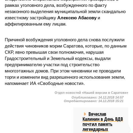
рамках уголовного дела, возбужденного по факту
незаконного выделения муниципальной земли скандально
известному застройщику
Алексею Абасову
и
аффилированным ему лицам.
Причиной возбуждения уголовного дела снова послужили
действия чиновников мэрии Саратова, которые, по данным
СКР, явно превышая свои полномочия, нарушая
Градостроительный и Земельный кодексы, выдали
предпринимателю участки под строительство
многоэтажных домов. При этом чиновники не проводили
торги и изменили вид разрешенного использования земли,
напоминает ИА «Свободные новости».
Отдел новостей «Нашей версии в Саратове»
Опубликовано:
14.12.2018 14:57
Отредактировано:
14.12.2018 15:21
Вячеслав
Калинин в День ВДВ
почтил память
легендарных