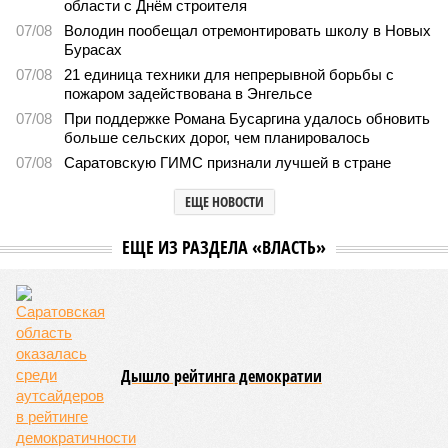
2495
С верой и надеждой
В Саратовской консерватории прошел концерт для
подопечных фондов «Александр Невский» и
«Защитники Отечества»
В Саратовской консерватории прошел концерт для подопечных фондов
«Александр Невский» и «Защитники Отечества» (фото: saratov-eparhia.ru)
В театральном зале Саратовской государственной консерватории
имени Л. В. Собинова 16 мая состоялся масштабный
благотворительный концерт «Вера, надежда, любовь».
Мероприятие было организовано Образовательным центром по
развитию детского и юношеского творчества, действующим при
Саратовской духовной семинарии по благословению
митрополита Саратовского и Вольского Игнатия.