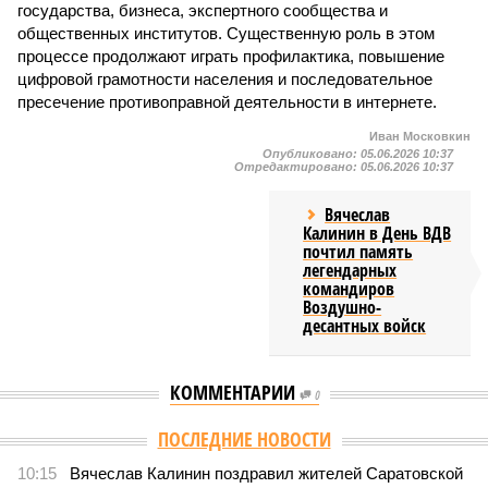
государства, бизнеса, экспертного сообщества и
общественных институтов. Существенную роль в этом
процессе продолжают играть профилактика, повышение
цифровой грамотности населения и последовательное
пресечение противоправной деятельности в интернете.
Иван Московкин
Опубликовано:
05.06.2026 10:37
Отредактировано:
05.06.2026 10:37
Вячеслав
Калинин в День ВДВ
почтил память
легендарных
командиров
Воздушно-
десантных войск
КОММЕНТАРИИ
0
Версия
//
Общество
//
В Саратовской консерватории прошел концерт
для подопечных фондов «Александр Невский» и «Защитники
Отечества»