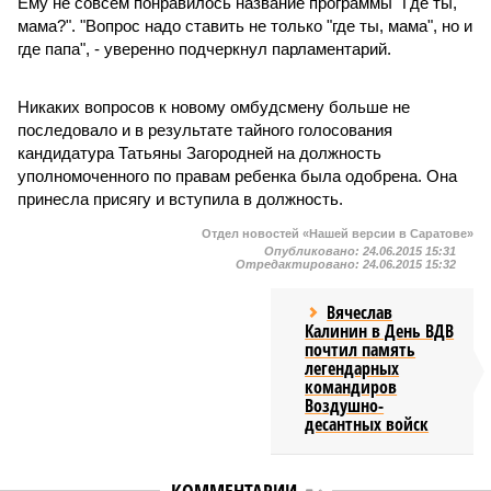
Ему не совсем понравилось название программы "Где ты,
мама?". "Вопрос надо ставить не только "где ты, мама", но и
где папа", - уверенно подчеркнул парламентарий.
Никаких вопросов к новому омбудсмену больше не
последовало и в результате тайного голосования
кандидатура Татьяны Загородней на должность
уполномоченного по правам ребенка была одобрена. Она
принесла присягу и вступила в должность.
Отдел новостей «Нашей версии в Саратове»
Опубликовано:
24.06.2015 15:31
Отредактировано:
24.06.2015 15:32
Вячеслав
Калинин в День ВДВ
почтил память
легендарных
командиров
Воздушно-
десантных войск