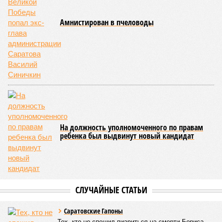
получили подопечные благотворительного фонда
«Александр Невский» – дети с ограниченными
возможностями здоровья и их родители, а также учащиеся
школы-интерната, расположенной в городе Марксе. Кроме
того, на концерт прибыли подопечные саратовского
филиала государственного фонда «Защитники Отечества»,
объединяющего членов семей участников специальной
военной операции. В зале также присутствовали сестры
епархиального общества «Милосердие» и прихожане
саратовских храмов.
Благотворительный концерт «Вера, надежда, любовь» (фото: saratov-
eparhia.ru)
Среди почетных гостей были митрополит Саратовский и
Вольский
Игнатий
, а также ректор Саратовской духовной
семинарии, секретарь Епархиального совета протоиерей
Сергий Штурбабин
, представители епархии, ректор
Саратовской государственной консерватории
Александр
Занорин
и многие другие.