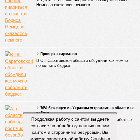
Митрополит Саратовский и Вольский Игнатий (фото: saratov-eparhia.ru)
Перед началом основной программы все участники
концерта, выстроившись на сцене, хором пропели тропарь
Святой Пасхи, задав тем самым торжественный и глубоко
духовный тон всему вечеру. Затем к собравшимся
обратился глава Саратовской митрополии. Он напомнил о
приближающемся завершении пасхального периода и
выразил надежду, что тепло будет не только в окружающей
природе, но и в душах собравшихся людей.
«Хочу поблагодарить всех родителей,
преподавателей, наставников, самих учащихся,
которые свои выходные дни тратят на то, чтобы
прийти в храм, чтобы продолжать внеклассную
работу. Большинство учеников в выходные
Продолжая работу с сайтом вы даете
отдыхают, а эти ребята идут в церковь на
согласие на обработку данных нашим
богослужение, занимаются музыкой и другим
сайтом и сторонними ресурсами. Вы
творчеством», – заявил митрополит Игнатий.
можете запретить обработку Cookies в