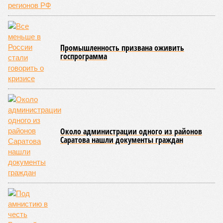
Инициатором и главным организатором творческого вечера
выступила бессменный руководитель центра
Елена
Трошина
, которая сумела собрать на одной сцене
воспитанников сразу нескольких православных учебных
заведений области и подарить настоящий праздник тем,
кто особенно нуждается в поддержке и внимании.
Участниками концертной программы стали талантливые
учащиеся самого Образовательного центра, а также
воспитанники Покровской православной классической
гимназии имени святого благоверного князя Александра
Невского и ученики Русской православной классической
гимназии имени преподобного Сергия Радонежского.
Гостями мероприятия стали подопечные фондов «Александр Невский» и
«Защитники Отечества» (фото: saratov-eparhia.ru)
В зрительном зале собрались особые гости, ради которых
и задумывалось это душевное мероприятие. Приглашения