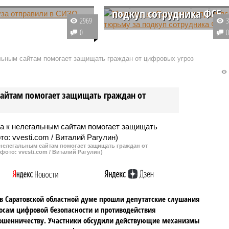
отправился в тюрьму за
подкуп сотрудника ФСБ
ве декана вуза по
2969
суда отправии в
Попытка выкупить брата за 100
0
нный изолятор.
тысяч рублей стоила мужчине
обвиняют в получении
свободы. 42-летний житель
альным сайтам помогает защищать граждан от цифровых угроз
 пособничество в
Саратова предложил деньги
ии, по меньшей мере,
сотруднику УФСБ, после чего
туриентов.
отправился колонию-поселение.
сайтам помогает защищать граждан от
 нелегальным сайтам помогает защищать граждан от
фото: vvesti.com / Виталий Рагулин)
в Саратовской областной думе прошли депутатские слушания
осам цифровой безопасности и противодействия
ошенничеству. Участники обсудили действующие механизмы