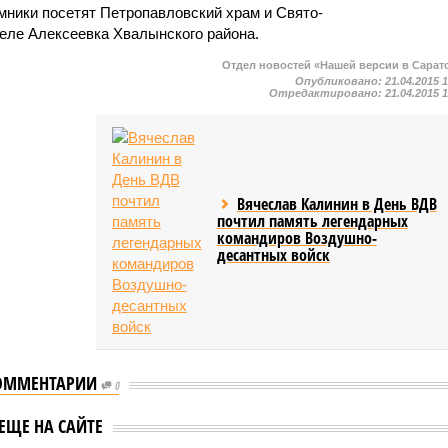
мники посетят Петропавловский храм и Свято-
еле Алексеевка Хвалынского района.
Отдел новостей «Нашей версии в Сарат
Опубликовано:
21.04.2015 
Отредактировано:
21.04.2015 
Вячеслав Калинин в День ВДВ
почтил память легендарных
командиров Воздушно-
десантных войск
ОММЕНТАРИИ
0
Мужчина из Саратова
 вуза отправили в
ЕЩЕ НА САЙТЕ