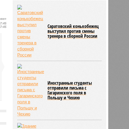
района модернизацию водных
сетей
04/08
Саратовская область заняла 12
ове»
место по внедрению Платформы
17:45
обратной связи
Саратовский конькобежец
17:45
выступил против смены
04/08
Ртищевскому району на ремонт
тренера в сборной России
дорог направят дополнительные
средства
Иностранные студенты
отправили письма с
Гагаринского поля в
Польшу и Чехию