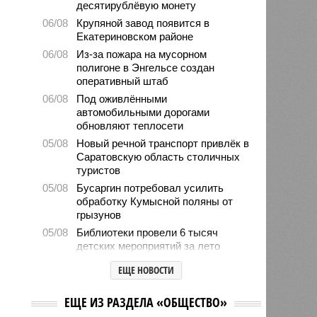
десятирублёвую монету
06/08
Крупяной завод появится в
Екатериновском районе
06/08
Из-за пожара на мусорном
полигоне в Энгельсе создан
оперативный штаб
06/08
Под оживлёнными
автомобильными дорогами
обновляют теплосети
05/08
Новый речной транспорт привлёк в
Саратовскую область столичных
туристов
05/08
Бусаргин потребовал усилить
обработку Кумысной поляны от
грызунов
05/08
Библиотеки провели 6 тысяч
детских мероприятий за лето
05/08
Власти формируют стратегию
ЕЩЕ НОВОСТИ
развития медицины до 2030 года
04/08
Губернатор Роман Бусаргин
ЕЩЕ ИЗ РАЗДЕЛА «ОБЩЕСТВО»
обсудил с главой Ртищевского