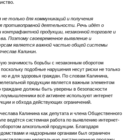
нство.
не только для коммуникаций и получения
для противоправной деятельности. Речь идёт о
 контрафактной продукции, незаконной торговле и
ва. Поэтому своевременное выявление и
сурсам является важной частью общей системы
ячеслав Калинин.
бую значимость борьбы с незаконным оборотом
 поскольку подобные нарушения несут риски не только
 но и для здоровья граждан. По словам Калинина,
 нелегальной продукции является важным элементом
о граждане должны быть уверены в безопасности
 злоумышленники всё активнее используют интернет
кции и обхода действующих ограничений.
ячеслава Калинина как депутата и члена Общественного
оле ведётся системная работа по выявлению интернет-
 оборотом алкогольной продукции. Благодаря
домствами и надзорными органами был ограничен
осуществлявшим нелегальную дистанционную продажу