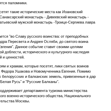
ятся паломники.
сетят такие исторические места как Иоановский
 Санаксарский монастырь - Дивеевский монастырь -
атьевский мужской монастырь -Троице-Сергиева лавра
ется "во Славу русского воинства: от преподобных
дра Пересвета и Андрея Осляби, до святого воина
вгения". Данное событие ставит своими целями
й доблести, исторического и культурного наследия
й и ценностей.
ям и храмам, которые посетят, лики святых воинов
а Федора Ушакова и Новомученника Евгения. Помимо
х белорусских и балканских земель, привезенные в дар
"Белая Русь" и "Русские Балканы".
поддерживает департамента туризма министерства
кого военно-исторического общества, Национального
тельства Москвы.