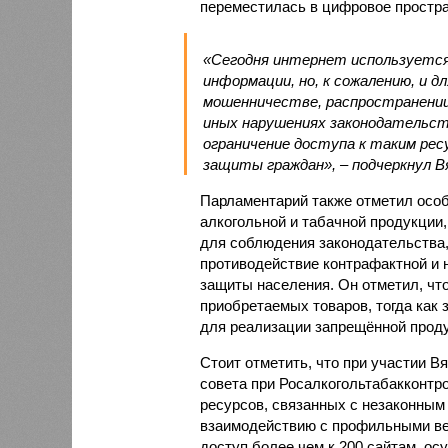
переместилась в цифровое простра
«Сегодня интернет используется 
информации, но, к сожалению, и 
мошенничестве, распространении
иных нарушениях законодательст
ограничение доступа к таким ре
защиты граждан», – подчеркнул В
Парламентарий также отметил осо
алкогольной и табачной продукции,
для соблюдения законодательства,
противодействие контрафактной и
защиты населения. Он отметил, чт
приобретаемых товаров, тогда как
для реализации запрещённой проду
Стоит отметить, что при участии В
совета при Росалкогольтабакконтр
ресурсов, связанных с незаконным
взаимодействию с профильными ве
доступ более чем к 200 сайтам, 