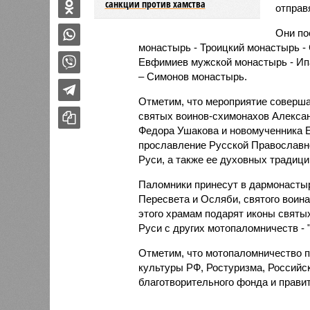
санкции против хамства
отправ
Они по
монастырь - Троицкий монастырь -
Евфимиев мужской монастырь - Ип
– Симонов монастырь.
Отметим, что мероприятие соверша
святых воинов-схимонахов Алексан
Федора Ушакова и новомученника Е
прославление Русской Православно
Руси, а также ее духовных традици
Паломники принесут в дармонастыр
Пересвета и Осляби, святого воин
этого храмам подарят иконы святы
Руси с других мотопаломничеств - 
Отметим, что мотопаломничество 
культуры РФ, Ростуризма, Российс
благотворительного фонда и прави