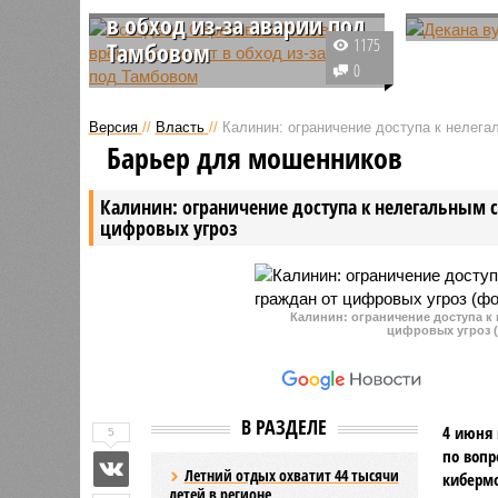
СИЗО
в обход из-за аварии под
В Сарато
1175
Тамбовом
решению 
0
Приволжская железная дорога
следстве
принимает меры по
Мужчину 
Версия
//
Власть
//
Калинин: ограничение доступа к нелег
восстановлению движения после
взяток за
Барьер для мошенников
схода с рельсов грузовых
зачислен
вагонов на станции Кочетовка-2 в
двух аби
Калинин: ограничение доступа к нелегальным 
Тамбовской области. Как
цифровых угроз
сообщает пресс-служба
ПривЖД, несколько
пассажирских поездов,
следующих из Саратовской
Калинин: ограничение доступа к
области в столицу, проследуют
цифровых угроз (
по изменённому маршруту, минуя
аварийный участок.
В РАЗДЕЛЕ
4 июня 
5
по вопр
Летний отдых охватит 44 тысячи
киберм
детей в регионе