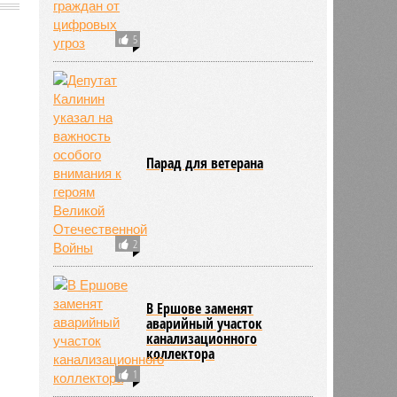
5
Парад для ветерана
2
В Ершове заменят
аварийный участок
канализационного
коллектора
1