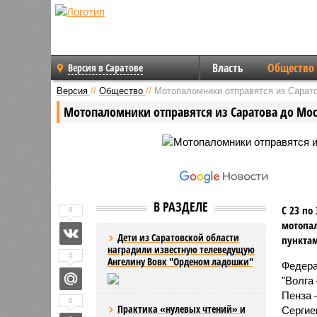
Власть
Общество
Версия в Саратове
Версия
//
Общество
//
Мотопаломники отправятся из Сарат
Мотопаломники отправятся из Саратова до Мо
В РАЗДЕЛЕ
С 23 по
0
мотопал
Дети из Саратовской области
пунктам
наградили известную телеведущую
0
Ангелину Вовк "Орденом ладошки"
Федера
"Волга
Пенза 
0
Практика «нулевых чтений» и
Сергие