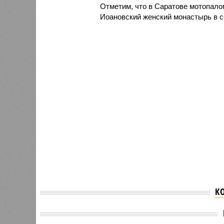
Отметим, что в Саратове мотопало
Иоановский женский монастырь в с
К
Поезда из Саратова в
Декана
Москву временно пустят