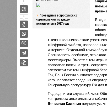
защиты 
0
повыше
правон
Проведение всероссийских
0
соревнований по дзюдо
В ходе
планируется в 2027 году
кварта
област
наблюд
тысяч школьников стали участник
«Цифровой ликбез», направленных 
интернете. Отдельной темой обсуж
Специалисты сообщили, что около
мессенджеры. Вместе с тем меры п
позволили почти на треть сократи
элементом системы цифровой безо
Так, Банк России выявляет подозр
чего направляет сведения оператор
Генеральную прокуратуру РФ для 
Подводя итоги слушаний, член Общ
контролю за алкогольным и табачн
Вячеслав Калинин
подчеркнул, чт