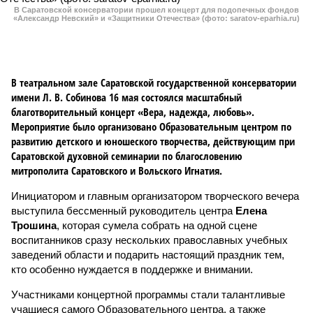
В Саратовской консерватории прошел концерт для подопечных фондов
«Александр Невский» и «Защитники Отечества» (фото: saratov-eparhia.ru)
В театральном зале Саратовской государственной консерватории
имени Л. В. Собинова 16 мая состоялся масштабный
благотворительный концерт «Вера, надежда, любовь».
Мероприятие было организовано Образовательным центром по
развитию детского и юношеского творчества, действующим при
Саратовской духовной семинарии по благословению
митрополита Саратовского и Вольского Игнатия.
Инициатором и главным организатором творческого вечера
выступила бессменный руководитель центра
Елена
Трошина
, которая сумела собрать на одной сцене
воспитанников сразу нескольких православных учебных
заведений области и подарить настоящий праздник тем,
кто особенно нуждается в поддержке и внимании.
Участниками концертной программы стали талантливые
учащиеся самого Образовательного центра, а также