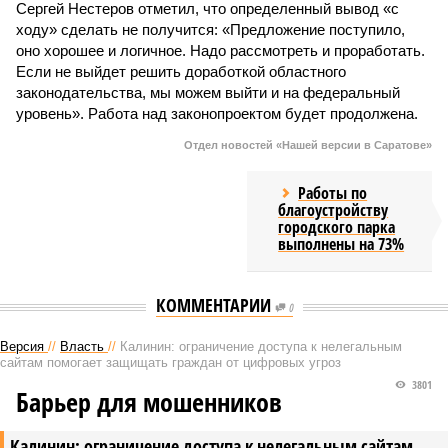
Сергей Нестеров отметил, что определенный вывод «с
ходу» сделать не получится: «Предложение поступило,
оно хорошее и логичное. Надо рассмотреть и проработать.
Если не выйдет решить доработкой областного
законодательства, мы можем выйти и на федеральный
уровень». Работа над законопроектом будет продолжена.
Отдел новостей «Нашей версии в Саратове»
Работы по
благоустройству
городского парка
выполнены на 73%
КОММЕНТАРИИ
0
Версия
//
Власть
//
Калинин: ограничение доступа к нелегальным
сайтам помогает защищать граждан от цифровых угроз
3801
Барьер для мошенников
Калинин: ограничение доступа к нелегальным сайтам