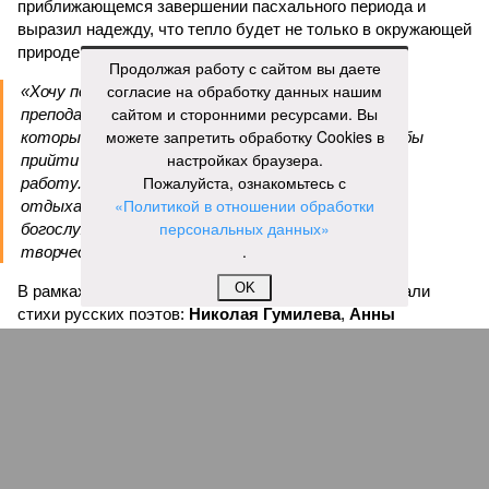
приближающемся завершении пасхального периода и
выразил надежду, что тепло будет не только в окружающей
природе, но и в душах собравшихся людей.
Продолжая работу с сайтом вы даете
согласие на обработку данных нашим
«Хочу поблагодарить всех родителей,
сайтом и сторонними ресурсами. Вы
преподавателей, наставников, самих учащихся,
можете запретить обработку Cookies в
которые свои выходные дни тратят на то, чтобы
настройках браузера.
прийти в храм, чтобы продолжать внеклассную
Пожалуйста, ознакомьтесь с
работу. Большинство учеников в выходные
«Политикой в отношении обработки
отдыхают, а эти ребята идут в церковь на
персональных данных»
богослужение, занимаются музыкой и другим
.
творчеством», – заявил митрополит Игнатий.
OK
В рамках концертной программы со сцены прозвучали
стихи русских поэтов:
Николая Гумилева
,
Анны
Ахматовой
,
Бориса Пастернака
и
Константина
Романова
.
благотворительный концерт «Вера, надежда, любовь» (фото: saratov-
eparhia.ru)
Что касается вокальных выступлений, их открыл