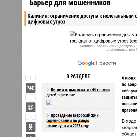
Барьер для мошенников
сформировать на основании
Дорожник
мнения местных жителей.
сразу на 
Калинин: ограничение доступа к нелегальным 
цифровых угроз
Калинин: ограничение доступа к
цифровых угроз (
В РАЗДЕЛЕ
4 июня 
5
по вопр
Летний отдых охватит 44 тысячи
киберм
детей в регионе
защиты 
0
повыше
правон
Проведение всероссийских
0
соревнований по дзюдо
В ходе
планируется в 2027 году
кварта
област