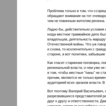
Проблема только в том, что ссорящ
обращают внимание на тот очевидны
чем не повинным жителям региона.
Ладно бы, действительно условия с
когда местное трамвайное депо бы
владельцев, деятельность маршрут
Отечественной войны. Что уж говор
и схожа, то исключительно с гражд
стороне, а вот политики, забывшие 
Как гласит старинная поговорка, по
региональной власти, о чем уже не
в том, чтобы местные "паны" не ст
прочим, являются не только време
аудиторией всех органов власти. В
Вот поэтому Валерий Васильевич, с
разрезвившихся представителей р
друг к другу и ответственности. Да
народом, которым они избраны и чь