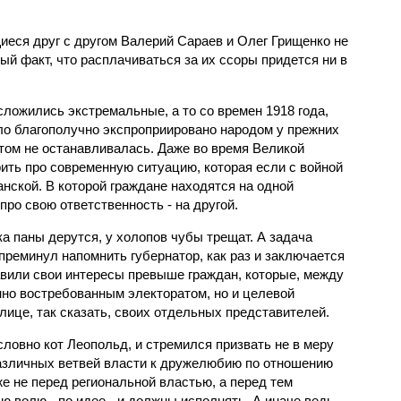
иеся друг с другом Валерий Сараев и Олег Грищенко не
й факт, что расплачиваться за их ссоры придется ни в
ложились экстремальные, а то со времен 1918 года,
ло благополучно экспроприировано народом у прежних
ом не останавливалась. Даже во время Великой
ить про современную ситуацию, которая если с войной
анской. В которой граждане находятся на одной
про свою ответственность - на другой.
ка паны дерутся, у холопов чубы трещат. А задача
 преминул напомнить губернатор, как раз и заключается
авили свои интересы превыше граждан, которые, между
нно востребованным электоратом, но и целевой
 лице, так сказать, своих отдельных представителей.
ловно кот Леопольд, и стремился призвать не в меру
азличных ветвей власти к дружелюбию по отношению
же не перед региональной властью, а перед тем
ю волю - по идее - и должны исполнять. А иначе ведь