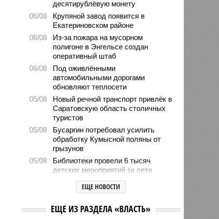
десятирублёвую монету
06/08
Крупяной завод появится в
Екатериновском районе
06/08
Из-за пожара на мусорном
полигоне в Энгельсе создан
оперативный штаб
06/08
Под оживлёнными
автомобильными дорогами
обновляют теплосети
05/08
Новый речной транспорт привлёк в
Саратовскую область столичных
туристов
05/08
Бусаргин потребовал усилить
обработку Кумысной поляны от
грызунов
05/08
Библиотеки провели 6 тысяч
детских мероприятий за лето
05/08
Власти формируют стратегию
ЕЩЕ НОВОСТИ
развития медицины до 2030 года
04/08
Губернатор Роман Бусаргин
ЕЩЕ ИЗ РАЗДЕЛА «ВЛАСТЬ»
обсудил с главой Ртищевского