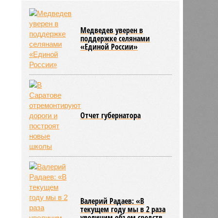
района модернизацию водных
сетей
04/08
Саратовская область заняла 12
Медведев уверен в
место по внедрению Платформы
поддержке селянами
обратной связи
«Единой России»
04/08
Ртищевскому району на ремонт
дорог направят дополнительные
средства
Отчет губернатора
Валерий Радаев: «В
текущем году мы в 2 раза
увеличим объем средств