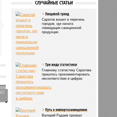
СЛУЧАЙНЫЕ СТАТЬИ
Пищевой тренд
Саратов вошел в перечень
городов, где начата
ликвидация санкционной
продукции
Три вида статистики
Главному статистику Саратова
пришлось прокомментировать
несоответствие в цифрах
2007
0
Путь к импортозамещению
й
Валерий Радаев призвал