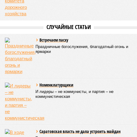
того, на концерт прибыли подопечные саратовского
филиала государственного фонда «Защитники Отечества»,
объединяющего членов семей участников специальной
военной операции. В зале также присутствовали сестры
епархиального общества «Милосердие» и прихожане
саратовских храмов.
Благотворительный концерт «Вера, надежда, любовь» (фото: saratov-
eparhia.ru)
Среди почетных гостей были митрополит Саратовский и
Вольский
Игнатий
, а также ректор Саратовской духовной
семинарии, секретарь Епархиального совета протоиерей
Сергий Штурбабин
, представители епархии, ректор
Саратовской государственной консерватории
Александр
Занорин
и многие другие.
Митрополит Саратовский и Вольский Игнатий (фото: saratov-eparhia.ru)