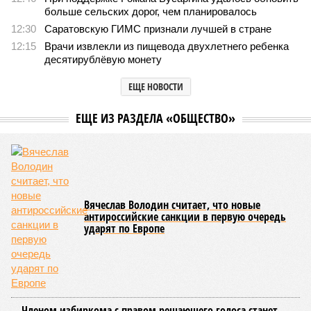
подопечных фондов «Александр Невский» и
«Защитники Отечества»
В Саратовской консерватории прошел концерт для подопечных фондов
«Александр Невский» и «Защитники Отечества» (фото: saratov-eparhia.ru)
В театральном зале Саратовской государственной консерватории
имени Л. В. Собинова 16 мая состоялся масштабный
благотворительный концерт «Вера, надежда, любовь».
Мероприятие было организовано Образовательным центром по
развитию детского и юношеского творчества, действующим при
Саратовской духовной семинарии по благословению
митрополита Саратовского и Вольского Игнатия.
Инициатором и главным организатором творческого вечера
выступила бессменный руководитель центра
Елена
Трошина
, которая сумела собрать на одной сцене