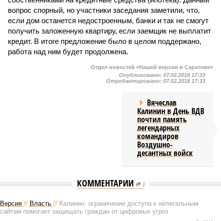
вопрос спорный, но участники заседания заметили, что,
если дом останется недостроенным, банки и так не смогут
получить заложенную квартиру, если заемщик не выплатит
кредит. В итоге предложение было в целом поддержано,
работа над ним будет продолжена.
Отдел новостей «Нашей версии в Саратове»
Опубликовано:
07.02.2018 17:33
Отредактировано:
07.02.2018 17:33
Вячеслав
Калинин в День ВДВ
почтил память
легендарных
командиров
Воздушно-
десантных войск
КОММЕНТАРИИ
0
Версия
//
Власть
//
Калинин: ограничение доступа к нелегальным
сайтам помогает защищать граждан от цифровых угроз