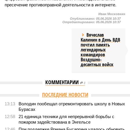
пресечение противоправной деятельности в интернете.
Иван Московкин
Опубликовано:
05.06.2026 10:37
Отредактировано:
05.06.2026 10:37
Вячеслав
Калинин в День ВДВ
почтил память
легендарных
командиров
Воздушно-
десантных войск
КОММЕНТАРИИ
0
Версия
//
Общество
//
В Саратовской консерватории прошел концерт
для подопечных фондов «Александр Невский» и «Защитники
Отечества»
2481
С верой и надеждой
В Саратовской консерватории прошел концерт для