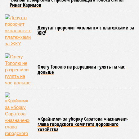
воспитанников сразу нескольких православных учебных
заведений области и подарить настоящий праздник тем,
кто особенно нуждается в поддержке и внимании.
Участниками концертной программы стали талантливые
учащиеся самого Образовательного центра, а также
воспитанники Покровской православной классической
гимназии имени святого благоверного князя Александра
Невского и ученики Русской православной классической
гимназии имени преподобного Сергия Радонежского.
Гостями мероприятия стали подопечные фондов «Александр Невский» и
«Защитники Отечества» (фото: saratov-eparhia.ru)
В зрительном зале собрались особые гости, ради которых
и задумывалось это душевное мероприятие. Приглашения
получили подопечные благотворительного фонда
«Александр Невский» – дети с ограниченными
возможностями здоровья и их родители, а также учащиеся
школы-интерната, расположенной в городе Марксе. Кроме