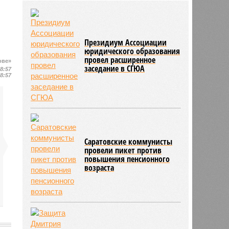
района модернизацию водных
сетей
04/08
Саратовская область заняла 12
место по внедрению Платформы
Президиум Ассоциации
обратной связи
юридического образования
04/08
Ртищевскому району на ремонт
провел расширенное
ове»
заседание в СГЮА
дорог направят дополнительные
18:57
18:57
средства
Саратовские коммунисты
провели пикет против
повышения пенсионного
возраста