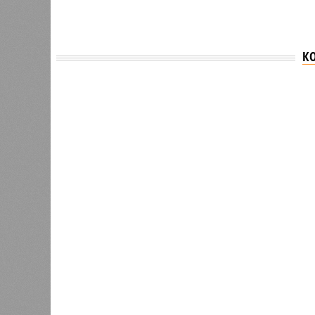
К
Версия
//
Общество
//
В Саратовской консерватории проше
Отечества»
С верой и надеждой
В Саратовской консерватории прошел концерт
Невский» и «Защитники Отечества»
В Саратовской консерватории п
Невский» и «Защитник
В РАЗДЕЛЕ
В театр
1
имени Л