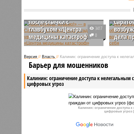
— в Саратове водителя
Алекса
медбригады уволили
удалос
после стычки с
Сарато
главбухом «Центра
возбуж
3417
медицины катастроф»
0
дела п
Пострадавшего в стычке с
Бывшему
главным бухгалтером ГУЗ
палаты С
Версия
//
Власть
//
Калинин: ограничение доступа к нелег
«Центр медицины катастроф
Александ
Барьер для мошенников
Саратовской области» Натальей
обжалова
Жмылевой водителя медбригады
себя угол
Калинин: ограничение доступа к нелегальным 
Александра Иргизцева уволили с
мошеннич
цифровых угроз
работы.
размере.
Калинин: ограничение доступа к
цифровых угроз (