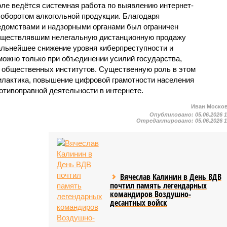
оле ведётся системная работа по выявлению интернет-
 оборотом алкогольной продукции. Благодаря
домствами и надзорными органами был ограничен
осуществлявшим нелегальную дистанционную продажу
дальнейшее снижение уровня киберпреступности и
можно только при объединении усилий государства,
и общественных институтов. Существенную роль в этом
илактика, повышение цифровой грамотности населения
отивоправной деятельности в интернете.
Иван Моско
Опубликовано:
05.06.2026 
Отредактировано:
05.06.2026 
Вячеслав Калинин в День ВДВ
почтил память легендарных
командиров Воздушно-
десантных войск