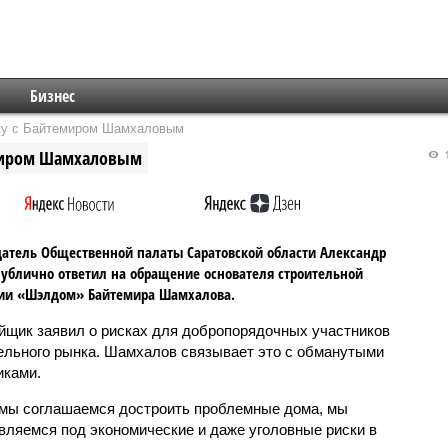
Бизнес
ску с Байтемиром Шамхаловым
емиром Шамхаловым
1
атель Общественной палаты Саратовской области Александр
ублично ответил на обращение основателя строительной
ии «Шэлдом» Байтемира Шамхалова.
йщик заявил о рисках для добропорядочных участников
ельного рынка. Шамхалов связывает это с обманутыми
ками.
 мы соглашаемся достроить проблемные дома, мы
вляемся под экономические и даже уголовные риски в