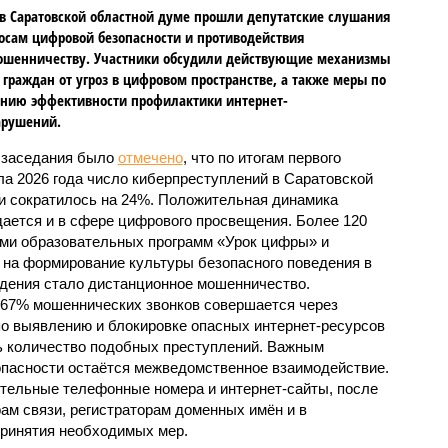
в Саратовской областной думе прошли депутатские слушания
осам цифровой безопасности и противодействия
ошенничеству. Участники обсудили действующие механизмы
граждан от угроз в цифровом пространстве, а также меры по
нию эффективности профилактики интернет-
арушений.
 заседания было
отмечено
, что по итогам первого
ла 2026 года число киберпреступлений в Саратовской
и сократилось на 24%. Положительная динамика
ается и в сфере цифрового просвещения. Более 120
ами образовательных программ «Урок цифры» и
на формирование культуры безопасного поведения в
дения стало дистанционное мошенничество.
 67% мошеннических звонков совершается через
о выявлению и блокировке опасных интернет-ресурсов
ть количество подобных преступлений. Важным
пасности остаётся межведомственное взаимодействие.
ительные телефонные номера и интернет-сайты, после
ам связи, регистраторам доменных имён и в
принятия необходимых мер.