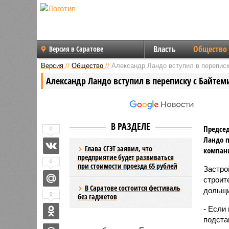
Власть
Общество
Версия в Саратове
Версия
//
Общество
//
Александр Ландо вступил в перепи
Александр Ландо вступил в переписку с Байт
В РАЗДЕЛЕ
Председ
0
Ландо п
Глава СГЭТ заявил, что
компан
предприятие будет развиваться
0
при стоимости проезда 65 рублей
Застро
строит
В Саратове состоится фестиваль
дольщи
0
без гаджетов
- Если
подста