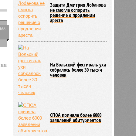
Защита Дмитрия Лобанова
не смогла оспорить
решение о продлении
ареста
5666
0
х
На Вольский фестиваль ухи
3868
собралось более 30 тысяч
человек
СГЮА приняла более 6000
заявлений абитуриентов