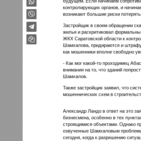
будущем. Если начинаем сопротивл
контролирующих органов, и начинает
возникают большие риски потерять
Застройщик в своем обращении ска
жилья и раскритиковал формальный
ЖКХ Саратовской области к контро
Шамхалова, придираются и штрафу
как мошенники вполне свободно ув
- Как мог какой-то проходимец Абас
внимания на то, что зданий попрос
Шамхалов.
Также застройщик заявил, что сис
мошеннических схем в строительст
Александр Ландо в ответ на это за
бизнесмена, особенно в тех пункта
строящимися объектами. Однако п
озвученные Шамхаловым проблемы 
сегодня, когда к разрешению ситуа