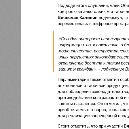
Подводя итоги слушаний, член Общ
контролю за алкогольным и табачн
Вячеслав Калинин
подчеркнул, чт
переместилась в цифровое простра
«Сегодня интернет используется 
информации, но, к сожалению, и 
мошенничестве, распространении
иных нарушениях законодательст
ограничение доступа к таким ре
защиты граждан», – подчеркнул В
Парламентарий также отметил осо
алкогольной и табачной продукции,
для соблюдения законодательства,
противодействие контрафактной и
защиты населения. Он отметил, чт
приобретаемых товаров, тогда как
для реализации запрещённой проду
Стоит отметить, что при участии В