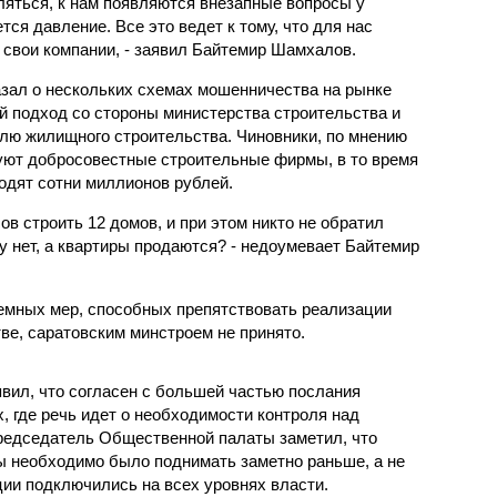
яться, к нам появляются внезапные вопросы у
ся давление. Все это ведет к тому, что для нас
 свои компании, - заявил Байтемир Шамхалов.
зал о нескольких схемах мошенничества на рынке
 подход со стороны министерства строительства и
лю жилищного строительства. Чиновники, по мнению
ют добросовестные строительные фирмы, в то время
одят сотни миллионов рублей.
ов строить 12 домов, и при этом никто не обратил
ту нет, а квартиры продаются? - недоумевает Байтемир
темных мер, способных препятствовать реализации
ве, саратовским минстроем не принято.
явил, что согласен с большей частью послания
х, где речь идет о необходимости контроля над
редседатель Общественной палаты заметил, что
необходимо было поднимать заметно раньше, а не
ции подключились на всех уровнях власти.