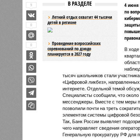
В РАЗДЕЛЕ
4 июня 
5
по вопр
Летний отдых охватит 44 тысячи
киберм
детей в регионе
защиты 
0
повыше
правон
Проведение всероссийских
0
соревнований по дзюдо
В ходе
планируется в 2027 году
кварта
област
наблюд
тысяч школьников стали участник
«Цифровой ликбез», направленных 
интернете. Отдельной темой обсуж
Специалисты сообщили, что около
мессенджеры. Вместе с тем меры п
позволили почти на треть сократи
элементом системы цифровой безо
Так, Банк России выявляет подозр
чего направляет сведения оператор
Генеральную прокуратуру РФ для 