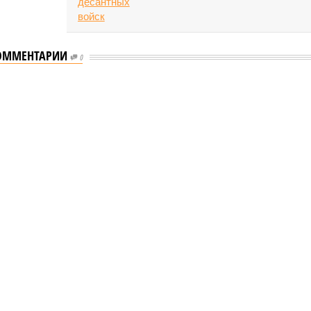
ОММЕНТАРИИ
0
л концерт для подопечных фондов «Александр Невский» и «Защитники
 для подопечных фондов «Александр
рошел концерт для подопечных фондов «Александр
и Отечества» (фото: saratov-eparhia.ru)
альном зале Саратовской государственной консерватории
. В. Собинова 16 мая состоялся масштабный