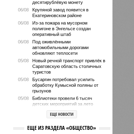
десятирублёвую монету
06/08
Крупяной завод появится в
Екатериновском районе
06/08
Из-за пожара на мусорном
полигоне в Энгельсе создан
оперативный штаб
06/08
Под оживлёнными
автомобильными дорогами
обновляют теплосети
05/08
Новый речной транспорт привлёк в
Саратовскую область столичных
туристов
05/08
Бусаргин потребовал усилить
обработку Кумысной поляны от
грызунов
05/08
Библиотеки провели 6 тысяч
детских мероприятий за лето
05/08
Власти формируют стратегию
ЕЩЕ НОВОСТИ
развития медицины до 2030 года
04/08
Губернатор Роман Бусаргин
ЕЩЕ ИЗ РАЗДЕЛА «ОБЩЕСТВО»
обсудил с главой Ртищевского