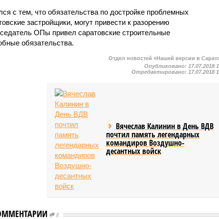
лся с тем, что обязательства по достройке проблемных
товские застройщики, могут привести к разорению
дседатель ОПы привел саратовские строительные
обные обязательства.
Отдел новостей «Нашей версии в Сарат
Опубликовано:
17.07.2018 
Отредактировано:
17.07.2018 
Вячеслав Калинин в День ВДВ
почтил память легендарных
командиров Воздушно-
десантных войск
На экс-главу
ОММЕНТАРИИ
Общественной палаты
0