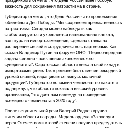
праздником и отметил, что День России имеет особую
важность для сохранения патриотизма в стране.
Губернатор отметил, что День России - это продолжение
юбилейного Дня Победы: "Мы сохраняем преемственность
патриотизма. Сегодня можно наблюдать как
стабилизируется и укрепляется национальная валюта,
взят курс на импортозамещение, сделана ставка на
расширение связей и сотрудничество с партнерами. Как
сказал Владимир Путин на форуме ОНФ: "Первоочередная
задача сегодня - повышение экономического
суверенитета". Саратовская области внесла свой вклад в
импортозамещение. Так в регионе был отмечен рекордный
урожай овощей, наращивается выпуск молочной
продукции". Губернатор вспомнил чемпионат по пахоте и
подчеркнул, что области показала высокий уровень
организации, "что дает нам надежду на проведение
всемирного чемпионата в 2020 году".
После вступительной речи Валерий Радаев вручил
жителям области награды. Медаль ордена «За заслуги
перед Отечеством» второй степени получил председатель