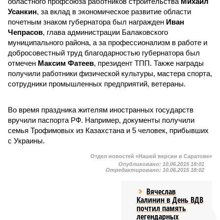
областного профсоюза работников строительства
Михаил
Усанкин
, за вклад в экономическое развитие области
почетным знаком губернатора был награжден
Иван
Чепрасов
, глава администрации Балаковского
муниципального района, а за профессионализм в работе и
добросовестный труд благодарностью губернатора был
отмечен
Максим Фатеев
, президент ТПП. Также награды
получили работники физической культуры, мастера спорта,
сотрудники промышленных предприятий, ветераны.
Во время праздника жителям иностранных государств
вручили паспорта РФ. Например, документы получили
семья Трофимовых из Казахстана и 5 человек, прибывших
с Украины.
Отдел новостей «Нашей версии в Саратове»
Опубликовано:
10.06.2015 18:01
Отредактировано:
10.06.2015 18:02
Вячеслав
Калинин в День ВДВ
почтил память
легендарных