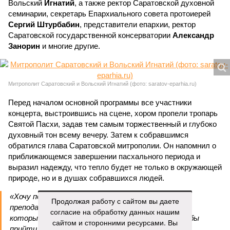
Вольский
Игнатий
, а также ректор Саратовской духовной
семинарии, секретарь Епархиального совета протоиерей
Сергий Штурбабин
, представители епархии, ректор
Саратовской государственной консерватории
Александр
Занорин
и многие другие.
Митрополит Саратовский и Вольский Игнатий (фото: saratov-eparhia.ru)
Перед началом основной программы все участники
концерта, выстроившись на сцене, хором пропели тропарь
Святой Пасхи, задав тем самым торжественный и глубоко
духовный тон всему вечеру. Затем к собравшимся
обратился глава Саратовской митрополии. Он напомнил о
приближающемся завершении пасхального периода и
выразил надежду, что тепло будет не только в окружающей
природе, но и в душах собравшихся людей.
«Хочу поблагодарить всех родителей,
Продолжая работу с сайтом вы даете
преподавателей, наставников, самих учащихся,
согласие на обработку данных нашим
которые свои выходные дни тратят на то, чтобы
сайтом и сторонними ресурсами. Вы
прийти в храм, чтобы продолжать внеклассную