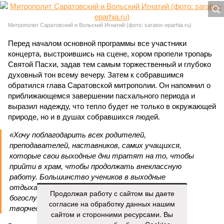
Митрополит Саратовский и Вольский Игнатий (фото: saratov-eparhia.ru)
Перед началом основной программы все участники
концерта, выстроившись на сцене, хором пропели тропарь
Святой Пасхи, задав тем самым торжественный и глубоко
духовный тон всему вечеру. Затем к собравшимся
обратился глава Саратовской митрополии. Он напомнил о
приближающемся завершении пасхального периода и
выразил надежду, что тепло будет не только в окружающей
природе, но и в душах собравшихся людей.
«Хочу поблагодарить всех родителей,
преподавателей, наставников, самих учащихся,
которые свои выходные дни тратят на то, чтобы
прийти в храм, чтобы продолжать внеклассную
работу. Большинство учеников в выходные
отдыхают, а эти ребята идут в церковь на
Продолжая работу с сайтом вы даете
богослужение, занимаются музыкой и другим
согласие на обработку данных нашим
творчеством», – заявил митрополит Игнатий.
сайтом и сторонними ресурсами. Вы