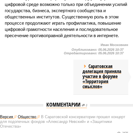
цифровой среде возможно только при объединении усилий
государства, бизнеса, экспертного сообщества и
общественных институтов. Существенную роль в этом
процессе продолжают играть профилактика, повышение
цифровой грамотности населения и последовательное
пресечение противоправной деятельности в интернете.
Иван Московкин
Опубликовано:
05.06.2026 10:37
Отредактировано:
05.06.2026 10:37
Саратовская
делегация приняла
участие в форуме
«Территория
смыслов»
КОММЕНТАРИИ
0
Версия
//
Общество
//
В Саратовской консерватории прошел концерт
для подопечных фондов «Александр Невский» и «Защитники
Отечества»
2476