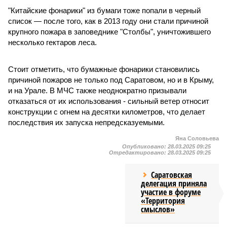
"Китайские фонарики" из бумаги тоже попали в черный
список — после того, как в 2013 году они стали причиной
крупного пожара в заповеднике "Столбы", уничтожившего
несколько гектаров леса.
Стоит отметить, что бумажные фонарики становились
причиной пожаров не только под Саратовом, но и в Крыму,
и на Урале. В МЧС также неоднократно призывали
отказаться от их использования - сильный ветер относит
конструкции с огнем на десятки километров, что делает
последствия их запуска непредсказуемыми.
Яна Соловьева
Опубликовано:
28.03.2025 09:25
Отредактировано:
28.03.2025 09:25
Саратовская
делегация приняла
участие в форуме
«Территория
смыслов»