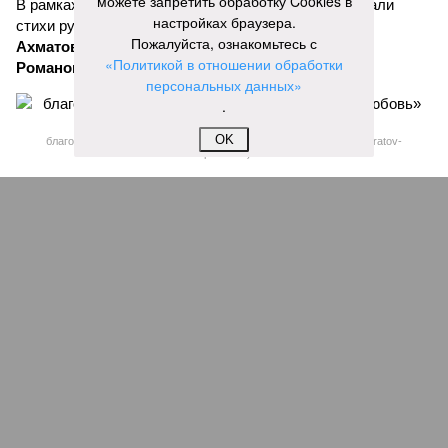
можете запретить обработку Cookies в
В рамках концертной программы со сцены прозвучали
настройках браузера.
стихи русских поэтов:
Николая Гумилева
,
Анны
Пожалуйста, ознакомьтесь с
Ахматовой
,
Бориса Пастернака
и
Константина
«Политикой в отношении обработки
Романова
.
персональных данных»
.
OK
благотворительный концерт «Вера, надежда, любовь» (фото: saratov-
eparhia.ru)
Что касается вокальных выступлений, их открыл
задостойник Пасхи Валаамского распева, подготовленный
юными вокалистами Образовательного центра. Также для
собравшихся прозвучали композиции «Над небом
голубым», «За рекой», «Все зависит от Бога», «Далекий
дом», «Главное на свете – это наши дети» и другие песни.
В финальной части мероприятия все участники дружно
исполнили песню «Мир дому твоему»
Оскара Фельцмана
.
Вячеслав Буйнов
Опубликовано:
17.05.2026 10:05
Отредактировано:
17.05.2026 10:05
Саратовская