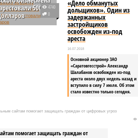
«Дело обманутых
арестовали 500
4740
дольщиков». Один из
долларов
0
задержанных
застройщиков
ве за миллионную
освобожден из-под
отруднику ФСБ на счета
ареста
нного Романа Ковша по
суда был наложен
16.07.2018
500 тыс. долларов.
Основной акционер ЗАО
«Саратовгесстрой» Александр
Шалабанов освобожден из-под
ареста около двух недель назад и
вступило в силу 7 июля. Об этом
стало известно только сегодня.
альным сайтам помогает защищать граждан от цифровых угроз
сайтам помогает защищать граждан от