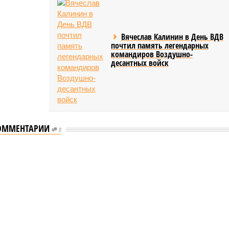
Вячеслав Калинин в День ВДВ
почтил память легендарных
командиров Воздушно-
десантных войск
ОММЕНТАРИИ
0
л концерт для подопечных фондов «Александр Невский» и «Защитники
 для подопечных фондов «Александр