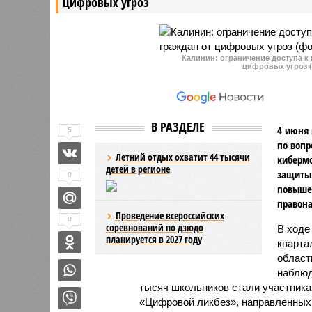
цифровых угроз
Калинин: ограничение доступа к
цифровых угроз (
В РАЗДЕЛЕ
4 июня 
5
по вопр
Летний отдых охватит 44 тысячи
киберм
детей в регионе
защиты 
0
повыше
правон
Проведение всероссийских
0
соревнований по дзюдо
В ходе
планируется в 2027 году
кварта
област
наблюд
тысяч школьников стали участник
«Цифровой ликбез», направленных 