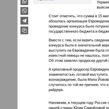
Украин
выясни
Стоит отметить, что сумма в 15 ми
обошлась организация Евровидени
проведение конкурса было потраче
государственного бюджета и бюдже
Вместе с тем, если верить сведен
конкурса были в значительной мере
выступить на Евровидении была гот
известной певицы не нашлось, поэт
Об этом заявлял продюсер другой 
А креативный продюсер Евровидени
знаменитостью, готовой выступить 
вознаграждение, была Мила Йовови
случилось по той же причине, что и
райдера.
Напомним, в текущем году Россия 
нашей страны Юлии Самойловой зак