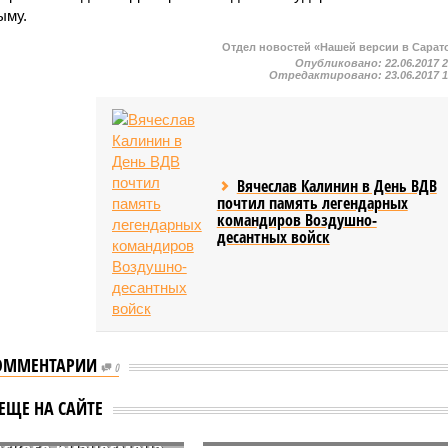
ыму.
Отдел новостей «Нашей версии в Сарат
Опубликовано:
22.06.2017 
Отредактировано:
23.06.2017 
Вячеслав Калинин в День ВДВ
почтил память легендарных
командиров Воздушно-
десантных войск
ОММЕНТАРИИ
0
ржанного за взятку
ЕЩЕ НА САЙТЕ
нику ФСБ
вского бизнесмена