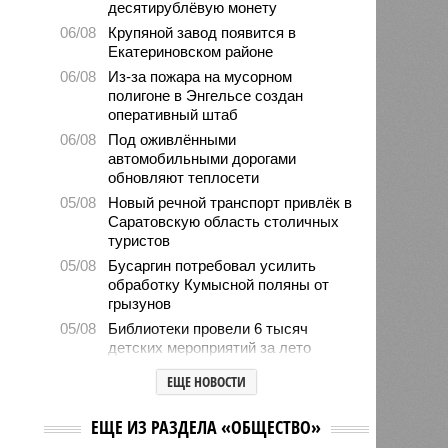
десятирублёвую монету
06/08
Крупяной завод появится в
Екатериновском районе
06/08
Из-за пожара на мусорном
полигоне в Энгельсе создан
оперативный штаб
06/08
Под оживлёнными
автомобильными дорогами
обновляют теплосети
05/08
Новый речной транспорт привлёк в
Саратовскую область столичных
туристов
05/08
Бусаргин потребовал усилить
обработку Кумысной поляны от
грызунов
05/08
Библиотеки провели 6 тысяч
детских мероприятий за лето
05/08
Власти формируют стратегию
ЕЩЕ НОВОСТИ
развития медицины до 2030 года
04/08
Губернатор Роман Бусаргин
ЕЩЕ ИЗ РАЗДЕЛА «ОБЩЕСТВО»
обсудил с главой Ртищевского