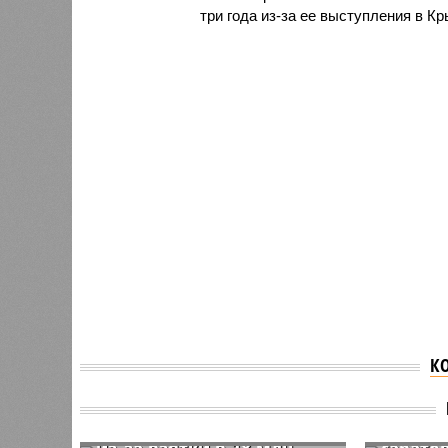
три года из-за ее выступления в Кр
К
Бывший чиновник
У заде
администрации Саратова
сотруд
из-за взятки в 18 млн
сарато