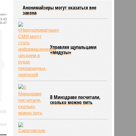
района модернизацию водных
Анонимайзеры могут оказаться вне
сетей
закона
ове»
04/08
Саратовская область заняла 12
23:43
место по внедрению Платформы
16:47
обратной связи
04/08
Ртищевскому району на ремонт
дорог направят дополнительные
средства
Управляя щупальцами
«медузы»
В Минздраве посчитали,
сколько можно пить