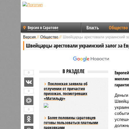
Власть
Общество
Версия в Саратове
Версия
//
Общество
//
Швейцарцы арестовали украинский з
Швейцарцы арестовали украинский залог за Е
В РАЗДЕЛЕ
Европей
0
миллион
Поклонская заявила об
гаранти
отлучении от причастия
0
прихожан, посмотревших
Деньги
«Матильду»
Швейца
украин
0
событи
Более половины саратовцев
успешн
готовы пользоваться платными
должны
парковками