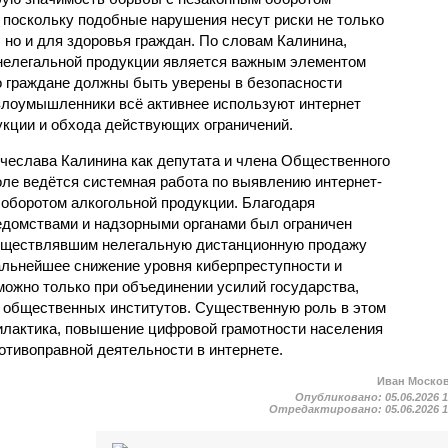
 поскольку подобные нарушения несут риски не только
 но и для здоровья граждан. По словам Калинина,
 нелегальной продукции является важным элементом
о граждане должны быть уверены в безопасности
 злоумышленники всё активнее используют интернет
кции и обхода действующих ограничений.
ячеслава Калинина как депутата и члена Общественного
оле ведётся системная работа по выявлению интернет-
 оборотом алкогольной продукции. Благодаря
домствами и надзорными органами был ограничен
осуществлявшим нелегальную дистанционную продажу
дальнейшее снижение уровня киберпреступности и
можно только при объединении усилий государства,
и общественных институтов. Существенную роль в этом
илактика, повышение цифровой грамотности населения
отивоправной деятельности в интернете.
Иван Моско
Опубликовано:
05.06.2026 
Отредактировано:
05.06.2026 