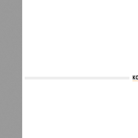
К
Версия
//
Общество
//
В Саратовской консерватории проше
Отечества»
С верой и надеждой
В Саратовской консерватории прошел концерт
Невский» и «Защитники Отечества»