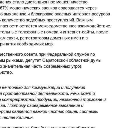
дения стало дистанционное мошенничество.
 67% мошеннических звонков совершается через
о выявлению и блокировке опасных интернет-ресурсов
ть количество подобных преступлений. Важным
пасности остаётся межведомственное взаимодействие.
ительные телефонные номера и интернет-сайты, после
ам связи, регистраторам доменных имён и в
принятия необходимых мер.
ественного совета при Федеральной службе по
ым рынками, депутат Саратовской областной думы
о значительная часть современных угроз
нство.
не только для коммуникаций и получения
для противоправной деятельности. Речь идёт о
 контрафактной продукции, незаконной торговле и
ва. Поэтому своевременное выявление и
сурсам является важной частью общей системы
ячеслав Калинин.
бую значимость борьбы с незаконным оборотом