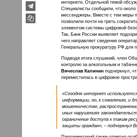
интернете. Отдельной темой обсуж
Специалисты сообщили, что около
мессенджеры. Вместе с тем меры п
позволили почти на треть сократи
элементом системы цифровой безо
Так, Банк России выявляет подозр
чего направляет сведения оператор
Генеральную прокуратуру РФ для 
Подводя итоги слушаний, член Общ
контролю за алкогольным и табачн
Вячеслав Калинин
подчеркнул, чт
переместилась в цифровое простра
«Сегодня интернет используется 
информации, но, к сожалению, и 
мошенничестве, распространении
иных нарушениях законодательст
ограничение доступа к таким ре
защиты граждан», – подчеркнул В
Парламентарий также отметил осо