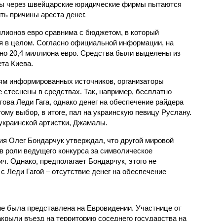
ы через швейцарские юридические фирмы пытаются
ть причины ареста денег.
ллионов евро сравнима с бюджетом, в который
я в целом. Согласно официальной информации, на
но 20,4 миллиона евро. Средства были выделены из
та Киева.
иям информированных источников, организаторы
 стеснены в средствах. Так, например, бесплатно
ова Леди Гага, однако денег на обеспечение райдера
ому выбор, в итоге, пал на украинскую певицу Руслану.
украинской артистки, Джамалы.
я Олег Бондарчук утверждал, что другой мировой
в роли ведущего конкурса за символическое
ч. Однако, предполагает Бондарчук, этого не
 с Леди Гагой – отсутствие денег на обеспечение
не была представлена на Евровидении. Участнице от
рыли въезд на территорию соседнего государства на