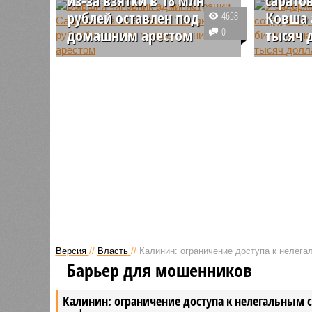
рублей оставлен под
Ковша 
4658
домашним арестом
0
тысяч 
В Саратове экс-начальника
В Сарато
отдела муниципального
взятку с
земельного контроля комитета по
арестова
управлению имуществом (КУИ)
решению 
Андрея Краснова суд оставил
штраф в 
под домашним арестом еще на
два месяца - на время
проведения следствия по
обвинению в получении взятки в
особо крупном размере.
Версия
//
Власть
//
Калинин: ограничение доступа к нелег
Барьер для мошенников
Калинин: ограничение доступа к нелегальным 