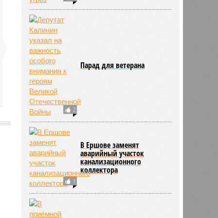
Парад для ветерана
2
В Ершове заменят
аварийный участок
канализационного
2487
коллектора
1