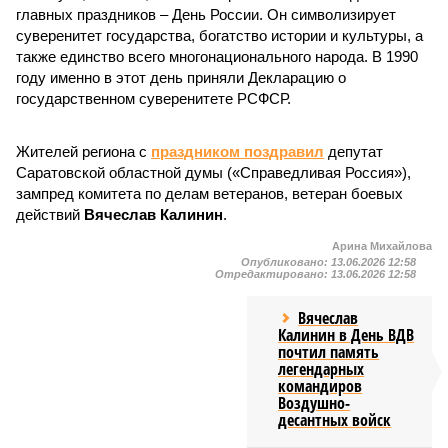
главных праздников – День России. Он символизирует
суверенитет государства, богатство истории и культуры, а
также единство всего многонационального народа. В 1990
году именно в этот день приняли Декларацию о
государственном суверенитете РСФСР.
Жителей региона с
праздником поздравил
депутат
Саратовской областной думы («Справедливая Россия»),
зампред комитета по делам ветеранов, ветеран боевых
действий
Вячеслав Калинин
.
Арина Михайлова
Опубликовано:
13.06.2026 12:58
Отредактировано:
13.06.2026 12:58
Вячеслав
Калинин в День ВДВ
почтил память
легендарных
командиров
Воздушно-
десантных войск