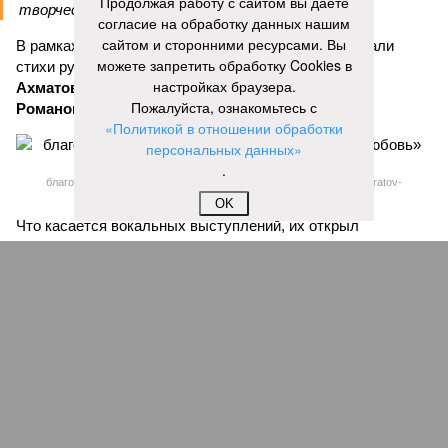
Продолжая работу с сайтом вы даете
творчеством», – заявил митрополит Игнатий.
согласие на обработку данных нашим
сайтом и сторонними ресурсами. Вы
В рамках концертной программы со сцены прозвучали
можете запретить обработку Cookies в
стихи русских поэтов:
Николая Гумилева
,
Анны
настройках браузера.
Ахматовой
,
Бориса Пастернака
и
Константина
Пожалуйста, ознакомьтесь с
Романова
.
«Политикой в отношении обработки
персональных данных»
.
благотворительный концерт «Вера, надежда, любовь» (фото: saratov-
eparhia.ru)
OK
Что касается вокальных выступлений, их открыл
задостойник Пасхи Валаамского распева, подготовленный
юными вокалистами Образовательного центра. Также для
собравшихся прозвучали композиции «Над небом
голубым», «За рекой», «Все зависит от Бога», «Далекий
дом», «Главное на свете – это наши дети» и другие песни.
В финальной части мероприятия все участники дружно
исполнили песню «Мир дому твоему»
Оскара Фельцмана
.
Вячеслав Буйнов
Опубликовано:
17.05.2026 10:05
Отредактировано:
17.05.2026 10:05