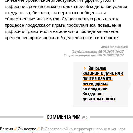
снижение уровня киберпреступности и других угроз в
цифровой среде возможно только при объединении усилий
государства, бизнеса, экспертного сообщества и
общественных институтов. Существенную роль в этом
процессе продолжают играть профилактика, повышение
цифровой грамотности населения и последовательное
пресечение противоправной деятельности в интернете.
Иван Московкин
Опубликовано:
05.06.2026 10:37
Отредактировано:
05.06.2026 10:37
Вячеслав
Калинин в День ВДВ
почтил память
легендарных
командиров
Воздушно-
десантных войск
КОММЕНТАРИИ
0
Версия
//
Общество
//
В Саратовской консерватории прошел концерт