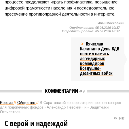
процессе продолжают играть профилактика, повышение
цифровой грамотности населения и последовательное
пресечение противоправной деятельности в интернете.
Иван Московкин
Опубликовано:
05.06.2026 10:37
Отредактировано:
05.06.2026 10:37
Вячеслав
Калинин в День ВДВ
почтил память
легендарных
командиров
Воздушно-
десантных войск
КОММЕНТАРИИ
0
Версия
//
Общество
//
В Саратовской консерватории прошел концерт
для подопечных фондов «Александр Невский» и «Защитники
Отечества»
2487
С верой и надеждой