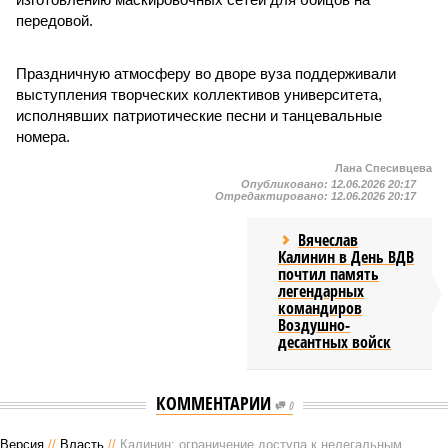
передовой.
Праздничную атмосферу во дворе вуза поддерживали
выступления творческих коллективов университета,
исполнявших патриотические песни и танцевальные
номера.
Лана Спесивцева
Опубликовано:
12.06.2026 20:17
Отредактировано:
12.06.2026 20:17
Вячеслав
Калинин в День ВДВ
почтил память
легендарных
командиров
Воздушно-
десантных войск
КОММЕНТАРИИ
0
Версия
//
Власть
//
Калинин: ограничение доступа к нелегальным