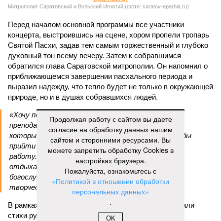
Митрополит Саратовский и Вольский Игнатий (фото: saratov-eparhia.ru)
Перед началом основной программы все участники
концерта, выстроившись на сцене, хором пропели тропарь
Святой Пасхи, задав тем самым торжественный и глубоко
духовный тон всему вечеру. Затем к собравшимся
обратился глава Саратовской митрополии. Он напомнил о
приближающемся завершении пасхального периода и
выразил надежду, что тепло будет не только в окружающей
природе, но и в душах собравшихся людей.
«Хочу поблагодарить всех родителей,
Продолжая работу с сайтом вы даете
преподавателей, наставников, самих учащихся,
согласие на обработку данных нашим
которые свои выходные дни тратят на то, чтобы
сайтом и сторонними ресурсами. Вы
прийти в храм, чтобы продолжать внеклассную
можете запретить обработку Cookies в
работу. Большинство учеников в выходные
настройках браузера.
отдыхают, а эти ребята идут в церковь на
Пожалуйста, ознакомьтесь с
богослужение, занимаются музыкой и другим
«Политикой в отношении обработки
творчеством», – заявил митрополит Игнатий.
персональных данных»
.
В рамках концертной программы со сцены прозвучали
стихи русских поэтов:
Николая Гумилева
,
Анны
OK