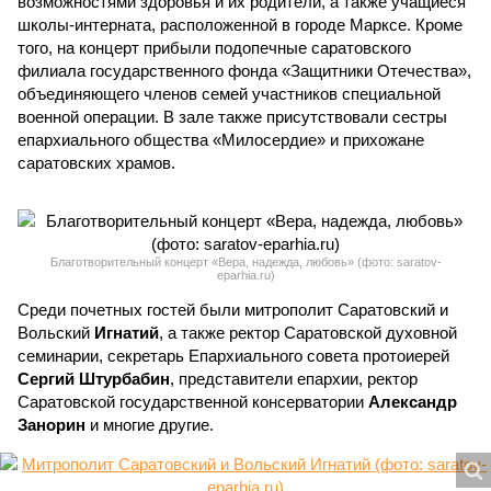
возможностями здоровья и их родители, а также учащиеся
школы-интерната, расположенной в городе Марксе. Кроме
того, на концерт прибыли подопечные саратовского
филиала государственного фонда «Защитники Отечества»,
объединяющего членов семей участников специальной
военной операции. В зале также присутствовали сестры
епархиального общества «Милосердие» и прихожане
саратовских храмов.
Благотворительный концерт «Вера, надежда, любовь» (фото: saratov-
eparhia.ru)
Среди почетных гостей были митрополит Саратовский и
Вольский
Игнатий
, а также ректор Саратовской духовной
семинарии, секретарь Епархиального совета протоиерей
Сергий Штурбабин
, представители епархии, ректор
Саратовской государственной консерватории
Александр
Занорин
и многие другие.