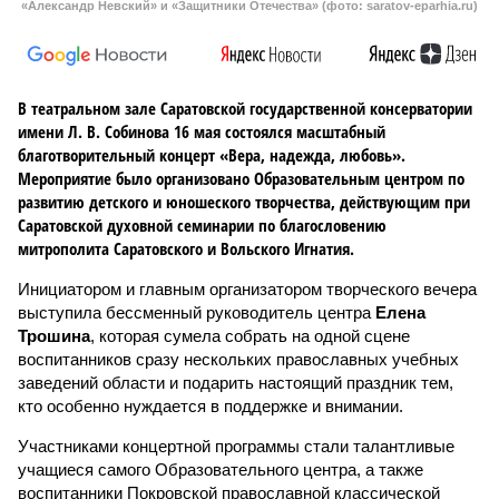
«Александр Невский» и «Защитники Отечества» (фото: saratov-eparhia.ru)
В театральном зале Саратовской государственной консерватории
имени Л. В. Собинова 16 мая состоялся масштабный
благотворительный концерт «Вера, надежда, любовь».
Мероприятие было организовано Образовательным центром по
развитию детского и юношеского творчества, действующим при
Саратовской духовной семинарии по благословению
митрополита Саратовского и Вольского Игнатия.
Инициатором и главным организатором творческого вечера
выступила бессменный руководитель центра
Елена
Трошина
, которая сумела собрать на одной сцене
воспитанников сразу нескольких православных учебных
заведений области и подарить настоящий праздник тем,
кто особенно нуждается в поддержке и внимании.
Участниками концертной программы стали талантливые
учащиеся самого Образовательного центра, а также
воспитанники Покровской православной классической