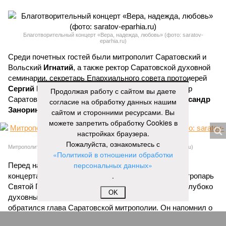
Благотворительный концерт «Вера, надежда, любовь» (фото: saratov-
eparhia.ru)
Среди почетных гостей были митрополит Саратовский и
Вольский
Игнатий
, а также ректор Саратовской духовной
семинарии, секретарь Епархиального совета протоиерей
Сергий Штурбабин
, представители епархии, ректор
Продолжая работу с сайтом вы даете
Саратовской государственной консерватории
Александр
согласие на обработку данных нашим
Занорин
и многие другие.
сайтом и сторонними ресурсами. Вы
можете запретить обработку Cookies в
настройках браузера.
Пожалуйста, ознакомьтесь с
Митрополит Саратовский и Вольский Игнатий (фото: saratov-eparhia.ru)
«Политикой в отношении обработки
персональных данных»
Перед началом основной программы все участники
.
концерта, выстроившись на сцене, хором пропели тропарь
Святой Пасхи, задав тем самым торжественный и глубоко
OK
духовный тон всему вечеру. Затем к собравшимся
обратился глава Саратовской митрополии. Он напомнил о
приближающемся завершении пасхального периода и