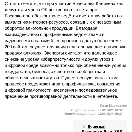
Стоит отметить, что при участии Вячеслава Калинина как
депутата и члена Общественного совета при
Росалкогольтабакконтроле ведётся системная работа по
выявлению интернет-ресурсов, связанных с незаконным
оборотом алкогольной продукции. Благодаря
взаимодействию с профильными ведомствами и
надзорными органами был ограничен доступ более чем к
200 сайтам, осуществлявшим нелегальную дистанционную
продажу алкоголя. Эксперты считают, что дальнейшее
снижение уровня киберпреступности и других угроз в
цифровой среде возможно только при объединении усилий
государства, бизнеса, экспертного сообщества и
общественных институтов. Существенную роль в этом
процессе продолжают играть профилактика, повышение
цифровой грамотности населения и последовательное
пресечение противоправной деятельности в интернете.
Иван Московкин
Опубликовано:
05.06.2026 10:37
Отредактировано:
05.06.2026 10:37
Вячеслав
Калинин в День ВДВ