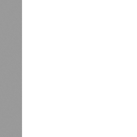
защиты 
0
повыше
правон
Проведение всероссийских
0
соревнований по дзюдо
В ходе
планируется в 2027 году
кварта
област
наблюд
тысяч школьников стали участник
«Цифровой ликбез», направленных 
интернете. Отдельной темой обсуж
Специалисты сообщили, что около
мессенджеры. Вместе с тем меры п
позволили почти на треть сократи
элементом системы цифровой безо
Так, Банк России выявляет подозр
чего направляет сведения оператор
Генеральную прокуратуру РФ для 
Подводя итоги слушаний, член Общ
контролю за алкогольным и табачн
Вячеслав Калинин
подчеркнул, чт