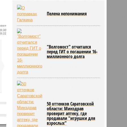
районов области
03/08
В регионе утвердили новый
Пелена непонимания
порядок согласования планировки
территорий
ове»
03/08
17 тысяч исследований на
19:30
цифровом флюорографе провели
19:31
в Ртищевской больнице
"Волгомост" отчитался
перед ГИТ о погашении 16-
миллионного долга
50 оттенков Саратовской
в
области: Минздрав
проверит аптеку, где
продавали "игрушки для
взрослых"