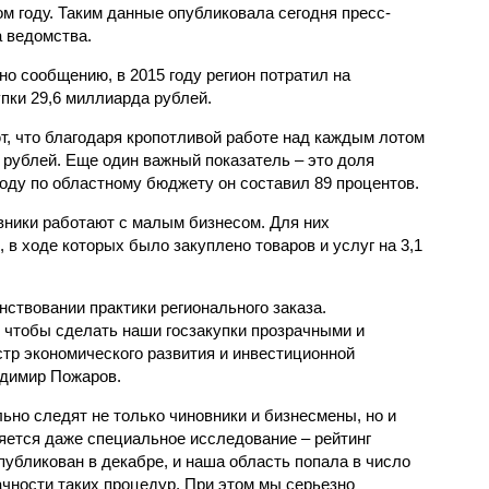
м году. Таким данные опубликовала сегодня пресс-
 ведомства.
но сообщению, в 2015 году регион потратил на
упки 29,6 миллиарда рублей.
т, что благодаря кропотливой работе над каждым лотом
 рублей. Еще один важный показатель – это доля
оду по областному бюджету он составил 89 процентов.
овники работают с малым бизнесом. Для них
 в ходе которых было закуплено товаров и услуг на 3,1
нствовании практики регионального заказа.
чтобы сделать наши госзакупки прозрачными и
тр экономического развития и инвестиционной
адимир Пожаров.
ьно следят не только чиновники и бизнесмены, но и
яется даже специальное исследование – рейтинг
публикован в декабре, и наша область попала в число
ачности таких процедур. При этом мы серьезно