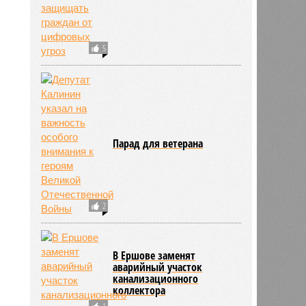
2476
5
Парад для ветерана
2
В Ершове заменят
аварийный участок
канализационного
коллектора
1