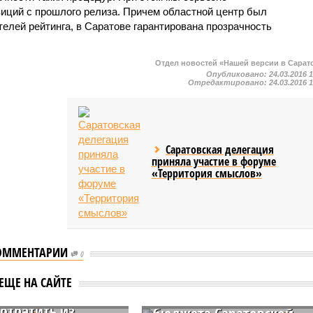
зиций с прошлого релиза. Причем областной центр был
елей рейтинга, в Саратове гарантирована прозрачность
Отдел новостей «Нашей версии в Сарат
Опубликовано:
24.03.2016 
Отредактировано:
24.03.2016 
Саратовская делегация
приняла участие в форуме
«Территория смыслов»
ОММЕНТАРИИ
истрация
0
На развоз двух депутато
вского района
Госдумы потратят еще
ЕЩЕ НА САЙТЕ
вской области
два миллиона рублей из
потратить из
бюджета Саратовской