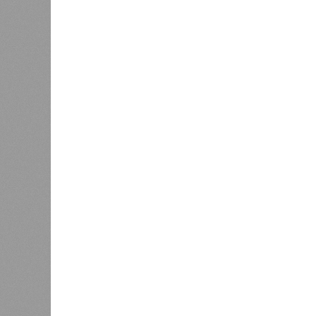
Отечества»
С верой и надеждой
В Саратовской консерватории прошел концерт
Невский» и «Защитники Отечества»
В Саратовской консерватории п
Невский» и «Защитник
В РАЗДЕЛЕ
В театр
1
имени Л
Вячеслав Калинин: депутаты и
благотв
чиновники должны поддерживать
было ор
1
связь с ветеранскими
и юноше
сообществами региона
семинар
Игнатия
0