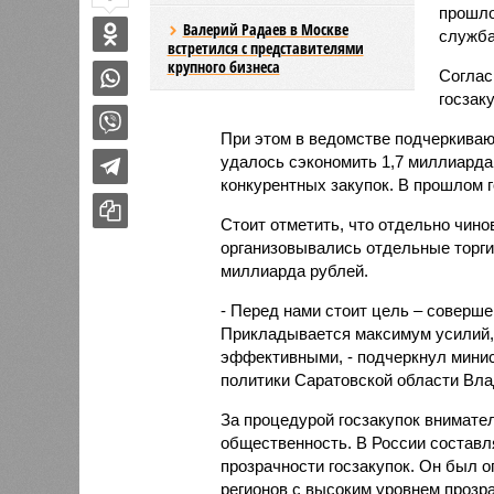
прошло
Валерий Радаев в Москве
служба
встретился с представителями
крупного бизнеса
Соглас
госзак
При этом в ведомстве подчеркиваю
удалось сэкономить 1,7 миллиарда
конкурентных закупок. В прошлом г
Стоит отметить, что отдельно чин
организовывались отдельные торги,
миллиарда рублей.
- Перед нами стоит цель – соверше
Прикладывается максимум усилий, 
эффективными, - подчеркнул минис
политики Саратовской области Вл
За процедурой госзакупок внимател
общественность. В России составл
прозрачности госзакупок. Он был о
регионов с высоким уровнем прозр