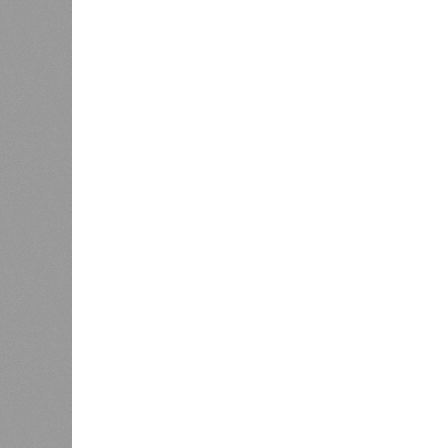
переместилась в цифровое простра
«Сегодня интернет используется 
информации, но, к сожалению, и 
мошенничестве, распространении
иных нарушениях законодательст
ограничение доступа к таким ре
защиты граждан», – подчеркнул В
Парламентарий также отметил осо
алкогольной и табачной продукции,
для соблюдения законодательства,
противодействие контрафактной и
защиты населения. Он отметил, чт
приобретаемых товаров, тогда как
для реализации запрещённой проду
Стоит отметить, что при участии В
совета при Росалкогольтабакконтр
ресурсов, связанных с незаконным
взаимодействию с профильными ве
доступ более чем к 200 сайтам, 