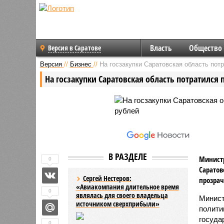
Власть
Общество
Версия в Саратове
Версия
//
Бизнес
//
На госзакупки Саратовская область пот
На госзакупки Саратовская область потратился
В РАЗДЕЛЕ
Министр
0
Саратов
Сергей Нестеров:
прозрач
«Авиакомпания длительное время
0
являлась для своего владельца
Минист
источником сверхприбыли»
полити
госуда
0