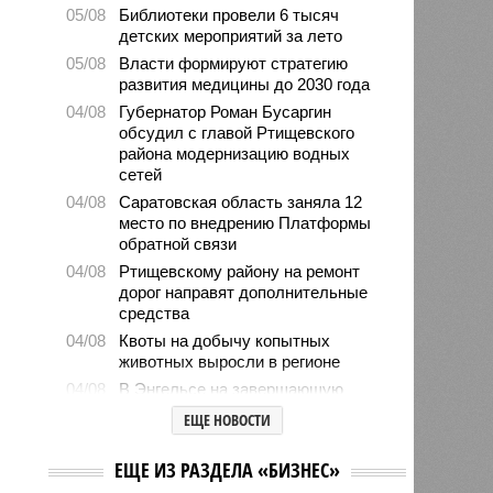
05/08
Библиотеки провели 6 тысяч
детских мероприятий за лето
05/08
Власти формируют стратегию
развития медицины до 2030 года
04/08
Губернатор Роман Бусаргин
обсудил с главой Ртищевского
района модернизацию водных
сетей
04/08
Саратовская область заняла 12
место по внедрению Платформы
обратной связи
04/08
Ртищевскому району на ремонт
дорог направят дополнительные
средства
04/08
Квоты на добычу копытных
животных выросли в регионе
04/08
В Энгельсе на завершающую
стадию вышли работы по
ЕЩЕ НОВОСТИ
капремонту краеведческого музея
03/08
Бусаргин заявил о разработке
ЕЩЕ ИЗ РАЗДЕЛА «БИЗНЕС»
стратегий развития для всех