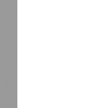
алкоголя. Эксперты считают, что 
других угроз в цифровой среде воз
бизнеса, экспертного сообщества 
процессе продолжают играть проф
и последовательное пресечение пр
К
Версия
//
Общество
//
В Саратовской консерватории проше