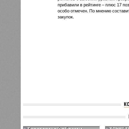
прибавили в рейтинге – плюс 17 по
особо отмечен. По мнению составит
закупок.
К
Админ
Балако
Сарато
Бытовая преступность в
хочет 
Саратовской области