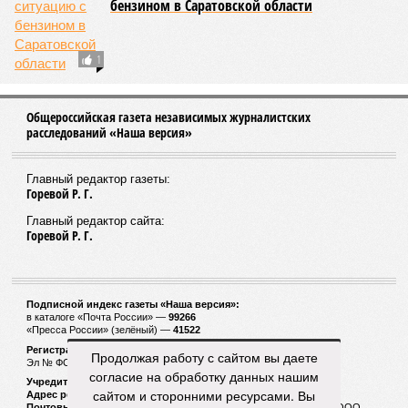
бензином в Саратовской области
1
Общероссийская газета независимых журналистских
расследований «Наша версия»
Главный редактор газеты:
Горевой Р. Г.
Главный редактор сайта:
Горевой Р. Г.
Подписной индекс газеты «Наша версия»:
в каталоге «Почта России» —
99266
«Пресса России» (зелёный) —
41522
Регистрационный номер Роскомнадзора
Продолжая работу с сайтом вы даете
Эл № ФС77-53847 от 26.04.2013.
согласие на обработку данных нашим
Учредитель ООО «Версия»
сайтом и сторонними ресурсами. Вы
Адрес редакции:
123100, Россия, Москва, улица 1905 года, 7с1
Почтовый адрес редакции:
123022, Россия, Москва, а/я 29. для ООО