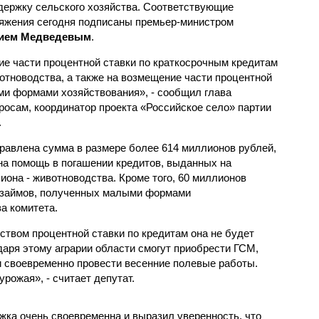
держку сельского хозяйства. Соответствующие
яжения сегодня подписаны премьер-министром
ием Медведевым
.
е части процентной ставки по краткосрочным кредитам
отноводства, а также на возмещение части процентной
ми формами хозяйствования», - сообщил глава
росам, координатор проекта «Российское село» партии
.
равлена сумма в размере более 614 миллионов рублей,
 на помощь в погашении кредитов, выданных на
иона - животноводства. Кроме того, 60 миллионов
 займов, полученных малыми формами
ва комитета.
ством процентной ставки по кредитам она не будет
даря этому аграрии области смогут приобрести ГСМ,
 своевременно провести весенние полевые работы.
рожая», - считает депутат.
жка очень своевременна и выразил уверенность, что