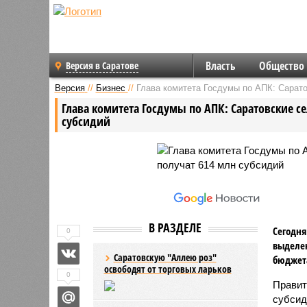
Власть
Общество
Версия в Саратове
Версия
//
Бизнес
//
Глава комитета Госдумы по АПК: Сарат
Глава комитета Госдумы по АПК: Саратовские с
субсидий
В РАЗДЕЛЕ
Сегодня
0
выделен
Саратовскую "Аллею роз"
бюджета
освободят от торговых ларьков
0
Правит
субсид