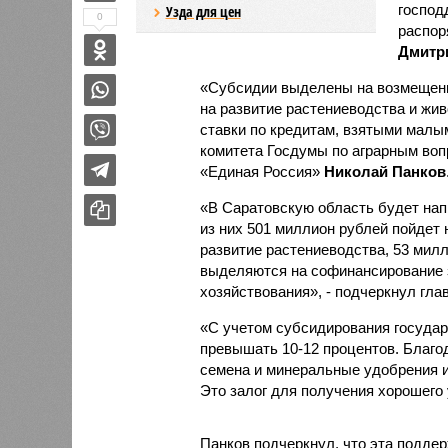
господ
Узда для цен
0
распор
Дмитр
«Субсидии выделены на возмещени
на развитие растениеводства и жив
ставки по кредитам, взятыми малы
комитета Госдумы по аграрным воп
«Единая Россия»
Николай Панков
«В Саратовскую область будет нап
из них 501 миллион рублей пойдет
развитие растениеводства, 53 милл
выделяются на софинансирование
хозяйствования», - подчеркнул гла
«С учетом субсидирования государ
превышать 10-12 процентов. Благо
семена и минеральные удобрения и
Это залог для получения хорошего у
Панков подчеркнул, что эта поддер