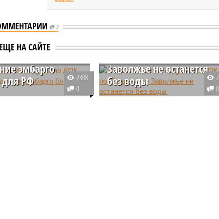
ОММЕНТАРИИ
0
комитета Госдумы
Глава комитета Госдумы
ЕЩЕ НА САЙТЕ
 считает
по АПК пообещал, что
ние эмбарго
Заволжье не останется
2308
 для РФ
без воды
0
митета Госдумы по АПК,
Депутат комитета Госдумы по
кции "Единая Россия" и
АПК Николай Панков посетил
як Николай Панков
село Камышки Александрово-
нтировал продление
Гайского района, где совсем
вого эмбарго еще на
недавно стояла проблема с
д.
наполняемостью прудов водой.