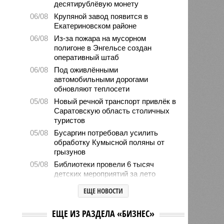
десятирублёвую монету
06/08
Крупяной завод появится в
Екатериновском районе
06/08
Из-за пожара на мусорном
полигоне в Энгельсе создан
оперативный штаб
06/08
Под оживлёнными
автомобильными дорогами
обновляют теплосети
05/08
Новый речной транспорт привлёк в
Саратовскую область столичных
туристов
05/08
Бусаргин потребовал усилить
обработку Кумысной поляны от
грызунов
05/08
Библиотеки провели 6 тысяч
детских мероприятий за лето
05/08
Власти формируют стратегию
ЕЩЕ НОВОСТИ
развития медицины до 2030 года
04/08
Губернатор Роман Бусаргин
ЕЩЕ ИЗ РАЗДЕЛА «БИЗНЕС»
обсудил с главой Ртищевского