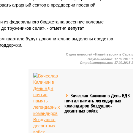
овать аграрный сектор в преддверии посевной
и из федерального бюджета на весенние полевые
о тружеников села», - отметил депутат.
вом квартале будут дополнительно выделены средства
поддержки.
Отдел новостей «Нашей версии в Сарат
Опубликовано:
17.02.2015 
Отредактировано:
17.02.2015 
Вячеслав Калинин в День ВДВ
почтил память легендарных
командиров Воздушно-
десантных войск