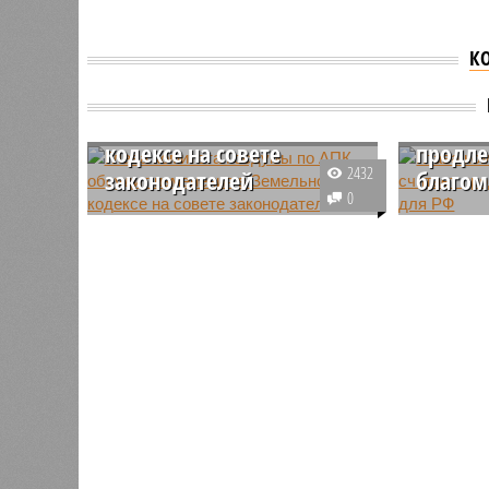
К
Глава комитета Госдумы
по АПК обсудит
Глава 
изменения в Земельном
по АПК
кодексе на совете
продле
2432
законодателей
благом
0
Председатель комитета Госдумы
Глава ко
по агарным вопросам Николай
член фра
Панков считает, что изменения в
наш земл
Земельный кодекс, которые
прокомме
предусматривают замену
продукто
понятия "категории земель" на
целый го
"территориальные зоны",
следует обсудить на совете
законодателей. Об этом
сообщает «Интерфакс».