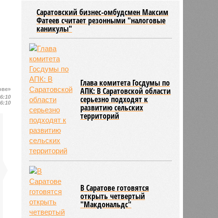
района модернизацию водных
Саратовский бизнес-омбудсмен Максим
сетей
Фатеев считает резонными "налоговые
04/08
Саратовская область заняла 12
каникулы"
место по внедрению Платформы
обратной связи
04/08
Ртищевскому району на ремонт
дорог направят дополнительные
средства
Глава комитета Госдумы по
АПК: В Саратовской области
ове»
16:10
серьезно подходят к
16:10
развитию сельских
территорий
В Саратове готовятся
открыть четвертый
"Макдональдс"