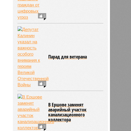
5
Парад для ветерана
2
В Ершове заменят
аварийный участок
канализационного
коллектора
1