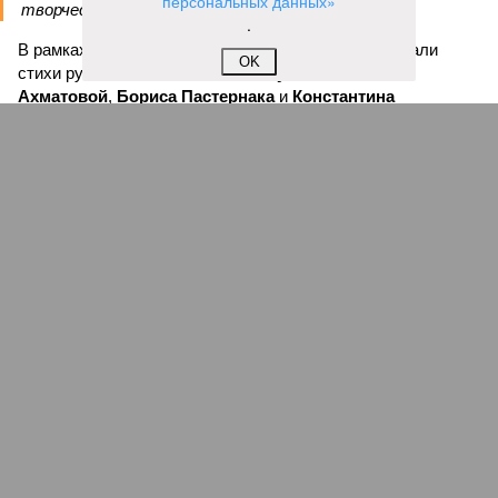
персональных данных»
творчеством», – заявил митрополит Игнатий.
.
В рамках концертной программы со сцены прозвучали
OK
стихи русских поэтов:
Николая Гумилева
,
Анны
Ахматовой
,
Бориса Пастернака
и
Константина
Романова
.
благотворительный концерт «Вера, надежда, любовь» (фото: saratov-
eparhia.ru)
Что касается вокальных выступлений, их открыл
задостойник Пасхи Валаамского распева, подготовленный
юными вокалистами Образовательного центра. Также для
собравшихся прозвучали композиции «Над небом
голубым», «За рекой», «Все зависит от Бога», «Далекий
дом», «Главное на свете – это наши дети» и другие песни.
В финальной части мероприятия все участники дружно
исполнили песню «Мир дому твоему»
Оскара Фельцмана
.
Вячеслав Буйнов
Опубликовано:
17.05.2026 10:05
Отредактировано:
17.05.2026 10:05