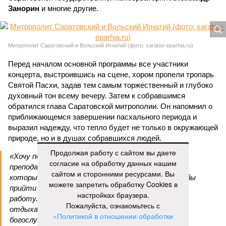
Занорин
и многие другие.
Митрополит Саратовский и Вольский Игнатий (фото: saratov-eparhia.ru)
Перед началом основной программы все участники
концерта, выстроившись на сцене, хором пропели тропарь
Святой Пасхи, задав тем самым торжественный и глубоко
духовный тон всему вечеру. Затем к собравшимся
обратился глава Саратовской митрополии. Он напомнил о
приближающемся завершении пасхального периода и
выразил надежду, что тепло будет не только в окружающей
природе, но и в душах собравшихся людей.
Продолжая работу с сайтом вы даете
«Хочу поблагодарить всех родителей,
согласие на обработку данных нашим
преподавателей, наставников, самих учащихся,
сайтом и сторонними ресурсами. Вы
которые свои выходные дни тратят на то, чтобы
можете запретить обработку Cookies в
прийти в храм, чтобы продолжать внеклассную
настройках браузера.
работу. Большинство учеников в выходные
Пожалуйста, ознакомьтесь с
отдыхают, а эти ребята идут в церковь на
«Политикой в отношении обработки
богослужение, занимаются музыкой и другим