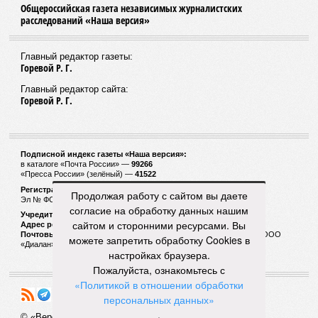
Общероссийская газета независимых журналистских
расследований «Наша версия»
Главный редактор газеты:
Горевой Р. Г.
Главный редактор сайта:
Горевой Р. Г.
Подписной индекс газеты «Наша версия»:
в каталоге «Почта России» —
99266
«Пресса России» (зелёный) —
41522
Регистрационный номер Роскомнадзора
Продолжая работу с сайтом вы даете
Эл № ФС77-53847 от 26.04.2013.
согласие на обработку данных нашим
Учредитель ООО «Версия»
сайтом и сторонними ресурсами. Вы
Адрес редакции:
123100, Россия, Москва, улица 1905 года, 7с1
Почтовый адрес редакции:
123022, Россия, Москва, а/я 29. для ООО
можете запретить обработку Cookies в
«Диалан»
настройках браузера.
Пожалуйста, ознакомьтесь с
«Политикой в отношении обработки
персональных данных»
.
© «Версия»
18+