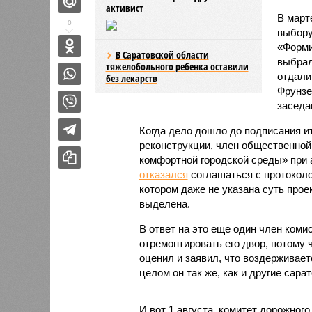
активист
В март
0
выбору
«Форми
В Саратовской области
выбрал
тяжелобольного ребенка оставили
отдали
без лекарств
Фрунзе
заседа
Когда дело дошло до подписания и
реконструкции, член общественной
комфортной городской среды» при
отказался
соглашаться с протоколом
котором даже не указана суть прое
выделена.
В ответ на это еще один член ком
отремонтировать его двор, потому 
оценил и заявил, что воздерживаетс
целом он так же, как и другие сар
И вот 1 августа, комитет дорожно