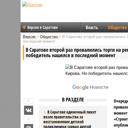
Власть
Общество
Версия в Саратове
Версия
//
Общество
//
В Саратове второй раз провалились 
последний момент
В Саратове второй раз провалились торги на р
победитель нашелся в последний момент
В РАЗДЕЛЕ
Очередн
0
провали
В Саратове одиночный пикет
момент 
возле правительства за
«Строит
0
восстановление детской
опублик
поликлиники сорвал другой