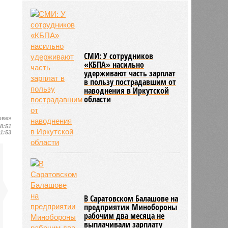
районов области
03/08
В регионе утвердили новый
порядок согласования планировки
территорий
03/08
17 тысяч исследований на
СМИ: У сотрудников
цифровом флюорографе провели
«КБПА» насильно
в Ртищевской больнице
удерживают часть зарплат
в пользу пострадавшим от
наводнения в Иркутской
области
ове»
08:51
11:53
В Саратовском Балашове на
предприятии Минобороны
рабочим два месяца не
выплачивали зарплату