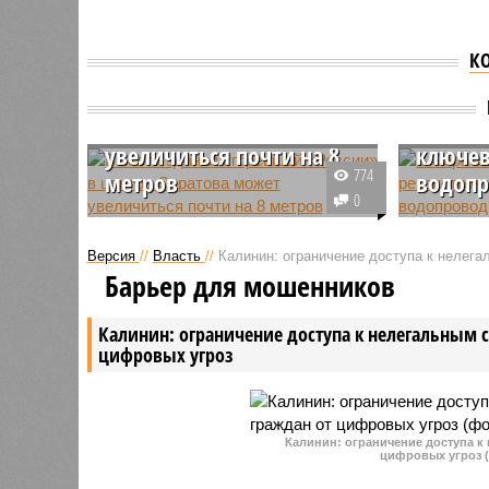
К
Высота здания
сгоревшей «России» в
В Сара
центре Саратова может
реконс
увеличиться почти на 8
ключев
774
метров
водопр
0
В Саратове планируют
В Сарато
пересмотреть проект
эксплуат
Версия
//
Власть
//
Калинин: ограничение доступа к нелег
реконструкции гостиницы
важных у
Барьер для мошенников
«Россия». Общественное
сетей по
обсуждение вопросов,
реконстр
Калинин: ограничение доступа к нелегальным 
касающихся данного объекта,
завершен
цифровых угроз
инициировано региональным
Кутякова
Министерством строительства и
Песчано-
ЖКХ.
Калинин: ограничение доступа к
цифровых угроз (