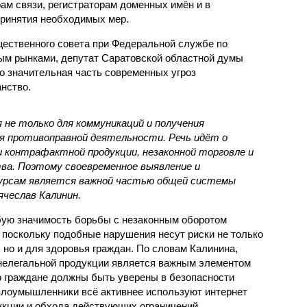
ам связи, регистраторам доменных имён и в
принятия необходимых мер.
ественного совета при Федеральной службе по
ым рынками, депутат Саратовской областной думы
о значительная часть современных угроз
нство.
не только для коммуникаций и получения
для противоправной деятельности. Речь идёт о
 контрафактной продукции, незаконной торговле и
ва. Поэтому своевременное выявление и
сурсам является важной частью общей системы
ячеслав Калинин.
бую значимость борьбы с незаконным оборотом
 поскольку подобные нарушения несут риски не только
 но и для здоровья граждан. По словам Калинина,
 нелегальной продукции является важным элементом
о граждане должны быть уверены в безопасности
 злоумышленники всё активнее используют интернет
кции и обхода действующих ограничений.