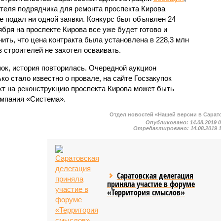
ателя подрядчика для ремонта проспекта Кирова
е подал ни одной заявки. Конкурс был объявлен 24
тября на проспекте Кирова все уже будет готово и
ить, что цена контракта была установлена в 228,3 млн
з строителей не захотел осваивать.
пок, история повторилась. Очередной аукцион
ко стало известно о провале, на сайте Госзакупок
кт на реконструкцию проспекта Кирова может быть
мпания «Система».
Отдел новостей «Нашей версии в Сарат
Опубликовано:
14.08.2019 
Отредактировано:
14.08.2019 
Саратовская делегация
приняла участие в форуме
«Территория смыслов»