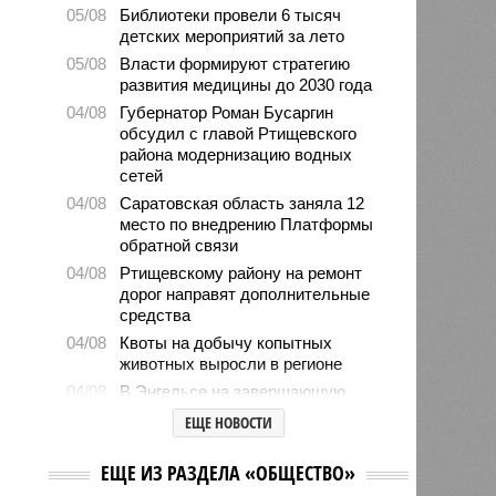
05/08
Библиотеки провели 6 тысяч
детских мероприятий за лето
05/08
Власти формируют стратегию
развития медицины до 2030 года
04/08
Губернатор Роман Бусаргин
обсудил с главой Ртищевского
района модернизацию водных
сетей
04/08
Саратовская область заняла 12
место по внедрению Платформы
обратной связи
04/08
Ртищевскому району на ремонт
дорог направят дополнительные
средства
04/08
Квоты на добычу копытных
животных выросли в регионе
04/08
В Энгельсе на завершающую
стадию вышли работы по
ЕЩЕ НОВОСТИ
капремонту краеведческого музея
03/08
Бусаргин заявил о разработке
ЕЩЕ ИЗ РАЗДЕЛА «ОБЩЕСТВО»
стратегий развития для всех