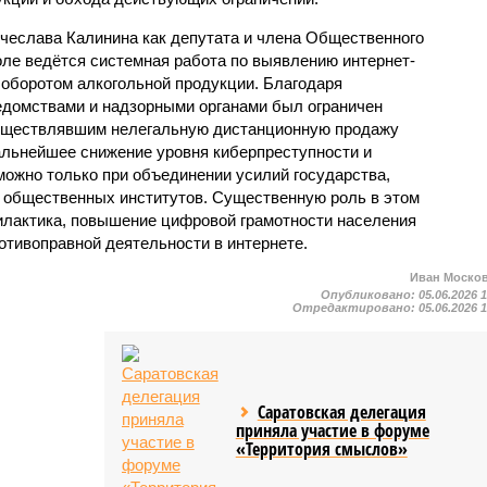
ячеслава Калинина как депутата и члена Общественного
оле ведётся системная работа по выявлению интернет-
 оборотом алкогольной продукции. Благодаря
домствами и надзорными органами был ограничен
осуществлявшим нелегальную дистанционную продажу
дальнейшее снижение уровня киберпреступности и
можно только при объединении усилий государства,
и общественных институтов. Существенную роль в этом
илактика, повышение цифровой грамотности населения
отивоправной деятельности в интернете.
Иван Моско
Опубликовано:
05.06.2026 
Отредактировано:
05.06.2026 
Саратовская делегация
приняла участие в форуме
«Территория смыслов»