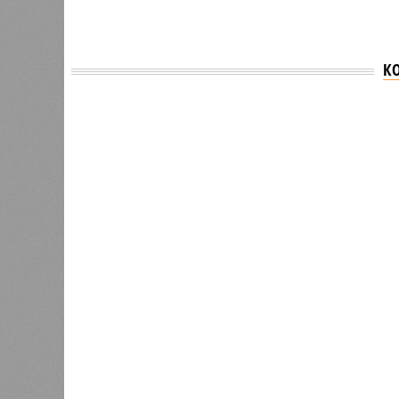
К
Версия
//
Общество
//
В Саратовской консерватории проше
Отечества»
С верой и надеждой
В Саратовской консерватории прошел концерт
Невский» и «Защитники Отечества»
В Саратовской консерватории п
Невский» и «Защитник
В РАЗДЕЛЕ
В театр
1
имени Л