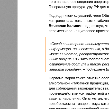
чего направляет сведения оператор
Генеральную прокуратуру РФ для 
Подводя итоги слушаний, член Общ
контролю за алкогольным и табачн
Вячеслав Калинин
подчеркнул, чт
переместилась в цифровое простра
«Сегодня интернет используется 
информации, но, к сожалению, и 
мошенничестве, распространении
иных нарушениях законодательст
ограничение доступа к таким ре
защиты граждан», – подчеркнул В
Парламентарий также отметил осо
алкогольной и табачной продукции,
для соблюдения законодательства,
противодействие контрафактной и
защиты населения. Он отметил, чт
приобретаемых товаров, тогда как
для реализации запрещённой проду