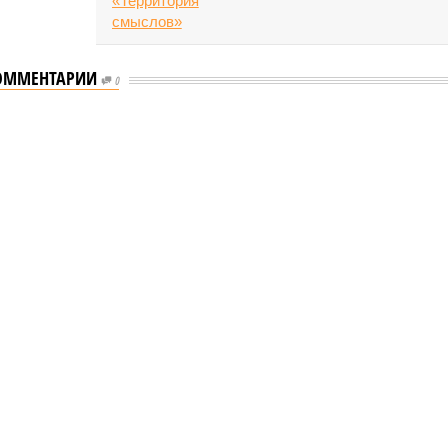
ОММЕНТАРИИ
0
л концерт для подопечных фондов «Александр Невский» и «Защитники
 для подопечных фондов «Александр
рошел концерт для подопечных фондов «Александр
и Отечества» (фото: saratov-eparhia.ru)
альном зале Саратовской государственной консерватории
. В. Собинова 16 мая состоялся масштабный