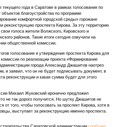
е текущего года в Саратове в рамках голосования по
 объектов благоустройства по программе
рование комфортной городской среды» горожане
и реконструкцию проспекта Кирова. За эту территорию
 свои голоса жители Волжского, Кировского и
нского районов. Такие итоги сегодня озвучили на
нии общественной комиссии.
тогов голосования и утверждения проспекта Кирова для
 комиссии по реализации проекта «Формирование
 администрации города Александр Джашитов наотрез
, и заявил, что он не будет подписывать документ, в
кта реконструкции и какая сумма будет для этого
иссии Михаил Жуковский иронично предложил
что не так дорого получится. Но шутку Джашитов не
я от того, чтобы голосовать за проспект Кирова, хотя в
атовцы, выступает за реконструкцию именно проспекта.
го строительства Саратовской администрации
сообщил
,