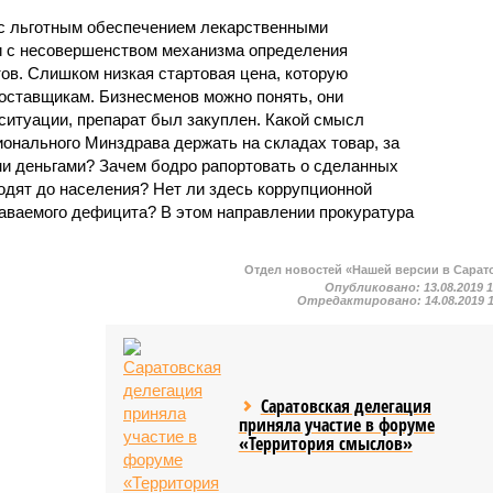
с льготным обеспечением лекарственными
и с несовершенством механизма определения
ов. Слишком низкая стартовая цена, которую
поставщикам. Бизнесменов можно понять, они
ситуации, препарат был закуплен. Какой смысл
онального Минздрава держать на складах товар, за
и деньгами? Зачем бодро рапортовать о сделанных
ходят до населения? Нет ли здесь коррупционной
аваемого дефицита? В этом направлении прокуратура
Отдел новостей «Нашей версии в Сарат
Опубликовано:
13.08.2019 
Отредактировано:
14.08.2019 
Саратовская делегация
приняла участие в форуме
«Территория смыслов»