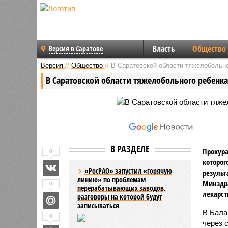
Власть
Общество
Версия в Саратове
Версия
//
Общество
//
В Саратовской области тяжелобольно
В Саратовской области тяжелобольного ребенка
В РАЗДЕЛЕ
Прокура
0
которог
«РосРАО» запустил «горячую
результ
линию» по проблемам
Минздр
0
перерабатывающих заводов,
лекарст
разговоры на которой будут
записываться
В Бала
0
через 