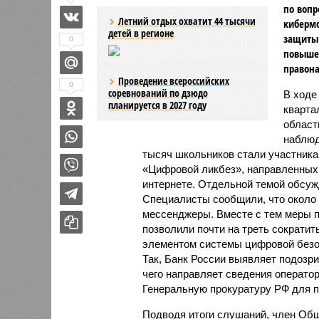
по вопр
Летний отдых охватит 44 тысячи
киберм
детей в регионе
защиты 
0
повыше
правон
Проведение всероссийских
0
соревнований по дзюдо
В ходе
планируется в 2027 году
кварта
област
наблюд
тысяч школьников стали участник
«Цифровой ликбез», направленных 
интернете. Отдельной темой обсуж
Специалисты сообщили, что около
мессенджеры. Вместе с тем меры п
позволили почти на треть сократи
элементом системы цифровой безо
Так, Банк России выявляет подозр
чего направляет сведения оператор
Генеральную прокуратуру РФ для 
Подводя итоги слушаний, член Общ