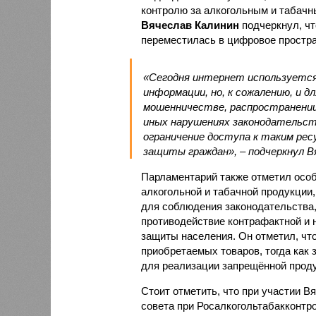
контролю за алкогольным и табачн
Вячеслав Калинин
подчеркнул, чт
переместилась в цифровое простра
«Сегодня интернет используется 
информации, но, к сожалению, и 
мошенничестве, распространении
иных нарушениях законодательст
ограничение доступа к таким ре
защиты граждан», – подчеркнул В
Парламентарий также отметил осо
алкогольной и табачной продукции,
для соблюдения законодательства,
противодействие контрафактной и
защиты населения. Он отметил, чт
приобретаемых товаров, тогда как
для реализации запрещённой проду
Стоит отметить, что при участии В
совета при Росалкогольтабакконтр