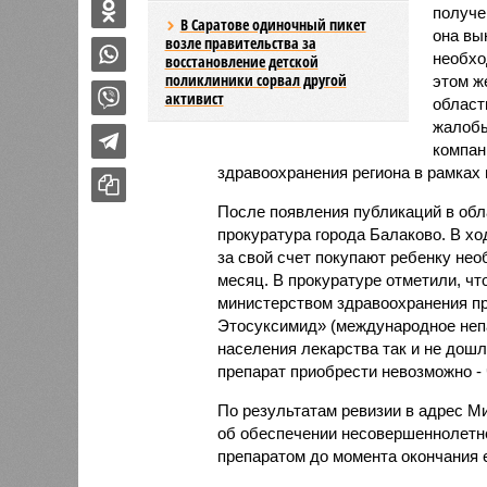
получе
В Саратове одиночный пикет
она вы
возле правительства за
необхо
восстановление детской
поликлиники сорвал другой
этом ж
активист
област
жалобы
компан
здравоохранения региона в рамках 
После появления публикаций в об
прокуратура города Балаково. В хо
за свой счет покупают ребенку нео
месяц. В прокуратуре отметили, чт
министерством здравоохранения пр
Этосуксимид» (международное непа
населения лекарства так и не дошли
препарат приобрести невозможно - ч
По результатам ревизии в адрес М
об обеспечении несовершеннолетн
препаратом до момента окончания е