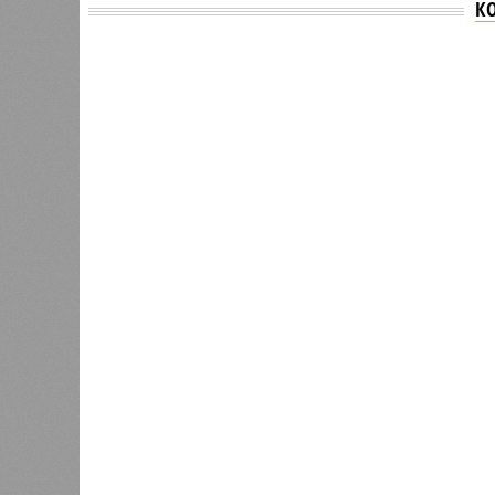
К
Версия
//
Общество
//
В Саратовской консерватории проше
Отечества»
С верой и надеждой
В Саратовской консерватории прошел концерт
Невский» и «Защитники Отечества»
В Саратовской консерватории п
Невский» и «Защитник
В РАЗДЕЛЕ
В театр
1
имени Л
Вячеслав Калинин: депутаты и
благотв
чиновники должны поддерживать
было ор
1
связь с ветеранскими
и юноше
сообществами региона
семинар