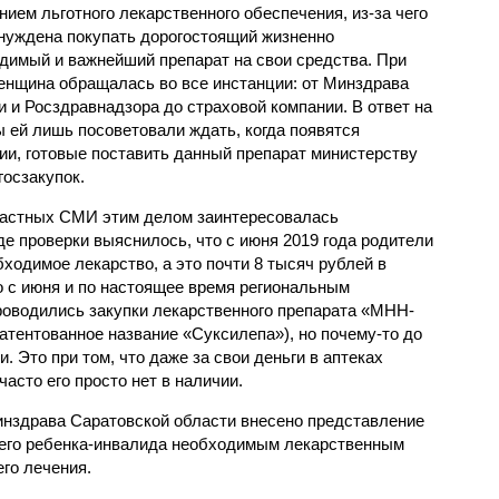
нием льготного лекарственного обеспечения, из-за чего
нуждена покупать дорогостоящий жизненно
димый и важнейший препарат на свои средства. При
енщина обращалась во все инстанции: от Минздрава
и и Росздравнадзора до страховой компании. В ответ на
 ей лишь посоветовали ждать, когда появятся
ии, готовые поставить данный препарат министерству
госзакупок.
ластных СМИ этим делом заинтересовалась
де проверки выяснилось, что с июня 2019 года родители
бходимое лекарство, а это почти 8 тысяч рублей в
о с июня и по настоящее время региональным
оводились закупки лекарственного препарата «МНН-
тентованное название «Суксилепа»), но почему-то до
. Это при том, что даже за свои деньги в аптеках
асто его просто нет в наличии.
инздрава Саратовской области внесено представление
его ребенка-инвалида необходимым лекарственным
го лечения.