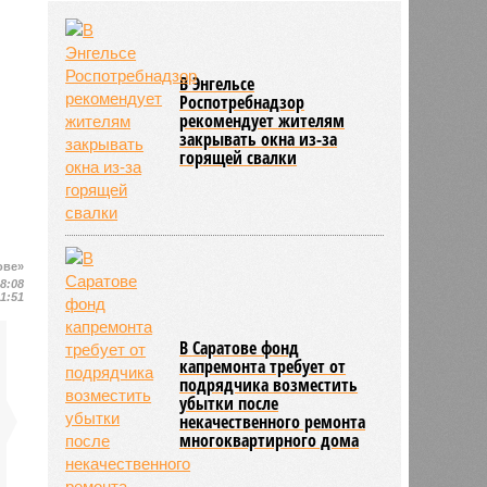
районов области
03/08
В регионе утвердили новый
порядок согласования планировки
территорий
В Энгельсе
Роспотребнадзор
03/08
17 тысяч исследований на
рекомендует жителям
цифровом флюорографе провели
закрывать окна из-за
в Ртищевской больнице
горящей свалки
ове»
18:08
11:51
В Саратове фонд
капремонта требует от
подрядчика возместить
убытки после
некачественного ремонта
многоквартирного дома