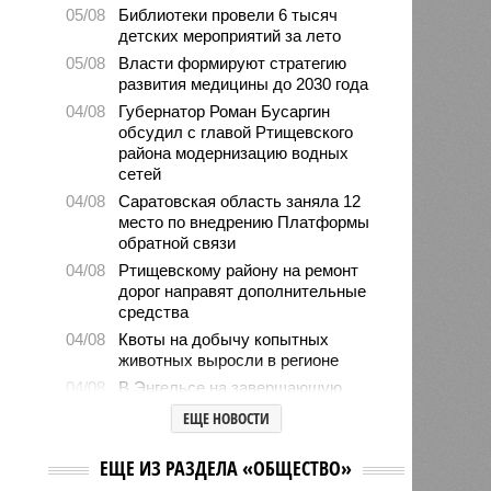
05/08
Библиотеки провели 6 тысяч
детских мероприятий за лето
05/08
Власти формируют стратегию
развития медицины до 2030 года
04/08
Губернатор Роман Бусаргин
обсудил с главой Ртищевского
района модернизацию водных
сетей
04/08
Саратовская область заняла 12
место по внедрению Платформы
обратной связи
04/08
Ртищевскому району на ремонт
дорог направят дополнительные
средства
04/08
Квоты на добычу копытных
животных выросли в регионе
04/08
В Энгельсе на завершающую
стадию вышли работы по
ЕЩЕ НОВОСТИ
капремонту краеведческого музея
03/08
Бусаргин заявил о разработке
ЕЩЕ ИЗ РАЗДЕЛА «ОБЩЕСТВО»
стратегий развития для всех