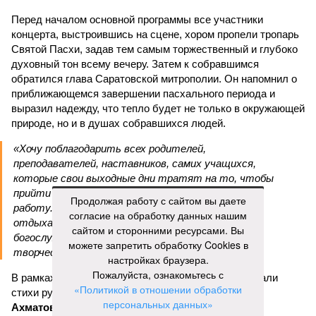
Перед началом основной программы все участники
концерта, выстроившись на сцене, хором пропели тропарь
Святой Пасхи, задав тем самым торжественный и глубоко
духовный тон всему вечеру. Затем к собравшимся
обратился глава Саратовской митрополии. Он напомнил о
приближающемся завершении пасхального периода и
выразил надежду, что тепло будет не только в окружающей
природе, но и в душах собравшихся людей.
«Хочу поблагодарить всех родителей,
преподавателей, наставников, самих учащихся,
которые свои выходные дни тратят на то, чтобы
прийти в храм, чтобы продолжать внеклассную
Продолжая работу с сайтом вы даете
работу. Большинство учеников в выходные
согласие на обработку данных нашим
отдыхают, а эти ребята идут в церковь на
сайтом и сторонними ресурсами. Вы
богослужение, занимаются музыкой и другим
можете запретить обработку Cookies в
творчеством», – заявил митрополит Игнатий.
настройках браузера.
Пожалуйста, ознакомьтесь с
В рамках концертной программы со сцены прозвучали
«Политикой в отношении обработки
стихи русских поэтов:
Николая Гумилева
,
Анны
персональных данных»
Ахматовой
,
Бориса Пастернака
и
Константина