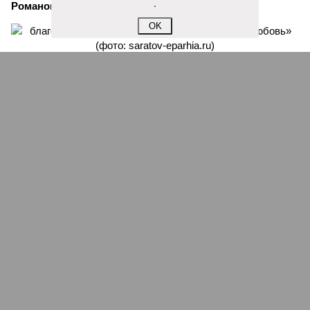
.
Романова
.
OK
благотворительный концерт «Вера, надежда, любовь» (фото: saratov-
eparhia.ru)
Что касается вокальных выступлений, их открыл
задостойник Пасхи Валаамского распева, подготовленный
юными вокалистами Образовательного центра. Также для
собравшихся прозвучали композиции «Над небом
голубым», «За рекой», «Все зависит от Бога», «Далекий
дом», «Главное на свете – это наши дети» и другие песни.
В финальной части мероприятия все участники дружно
исполнили песню «Мир дому твоему»
Оскара Фельцмана
.
Вячеслав Буйнов
Опубликовано:
17.05.2026 10:05
Отредактировано:
17.05.2026 10:05
Саратовская
делегация приняла
участие в форуме
«Территория
смыслов»