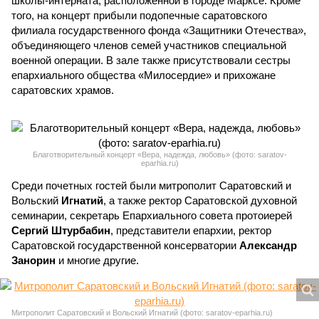
школы-интерната, расположенной в городе Марксе. Кроме
того, на концерт прибыли подопечные саратовского
филиала государственного фонда «Защитники Отечества»,
объединяющего членов семей участников специальной
военной операции. В зале также присутствовали сестры
епархиального общества «Милосердие» и прихожане
саратовских храмов.
Благотворительный концерт «Вера, надежда, любовь» (фото: saratov-
eparhia.ru)
Среди почетных гостей были митрополит Саратовский и
Вольский
Игнатий
, а также ректор Саратовской духовной
семинарии, секретарь Епархиального совета протоиерей
Сергий Штурбабин
, представители епархии, ректор
Саратовской государственной консерватории
Александр
Занорин
и многие другие.
Митрополит Саратовский и Вольский Игнатий (фото: saratov-eparhia.ru)