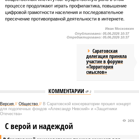
процессе продолжают играть профилактика, повышение
цифровой грамотности населения и последовательное
пресечение противоправной деятельности в интернете.
Иван Московкин
Опубликовано:
05.06.2026 10:37
Отредактировано:
05.06.2026 10:37
Саратовская
делегация приняла
участие в форуме
«Территория
смыслов»
КОММЕНТАРИИ
0
Версия
//
Общество
//
В Саратовской консерватории прошел концерт
для подопечных фондов «Александр Невский» и «Защитники
Отечества»
2476
С верой и надеждой