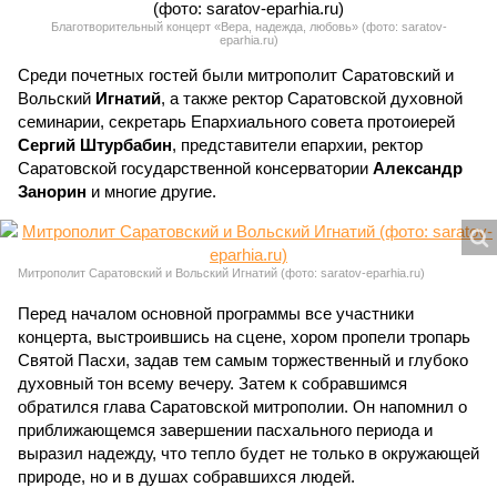
Благотворительный концерт «Вера, надежда, любовь» (фото: saratov-
eparhia.ru)
Среди почетных гостей были митрополит Саратовский и
Вольский
Игнатий
, а также ректор Саратовской духовной
семинарии, секретарь Епархиального совета протоиерей
Сергий Штурбабин
, представители епархии, ректор
Саратовской государственной консерватории
Александр
Занорин
и многие другие.
Митрополит Саратовский и Вольский Игнатий (фото: saratov-eparhia.ru)
Перед началом основной программы все участники
концерта, выстроившись на сцене, хором пропели тропарь
Святой Пасхи, задав тем самым торжественный и глубоко
духовный тон всему вечеру. Затем к собравшимся
обратился глава Саратовской митрополии. Он напомнил о
приближающемся завершении пасхального периода и
выразил надежду, что тепло будет не только в окружающей
природе, но и в душах собравшихся людей.