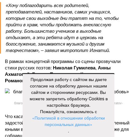
«Хочу поблагодарить всех родителей,
преподавателей, наставников, самих учащихся,
которые свои выходные дни тратят на то, чтобы
прийти в храм, чтобы продолжать внеклассную
работу. Большинство учеников в выходные
отдыхают, а эти ребята идут в церковь на
богослужение, занимаются музыкой и другим
творчеством», – заявил митрополит Игнатий.
В рамках концертной программы со сцены прозвучали
стихи русских поэтов:
Николая Гумилева
,
Анны
Ахматовой
,
Бориса Пастернака
и
Константина
Продолжая работу с сайтом вы даете
Романова
.
согласие на обработку данных нашим
сайтом и сторонними ресурсами. Вы
можете запретить обработку Cookies в
благотворительный концерт «Вера, надежда, любовь» (фото: saratov-
настройках браузера.
eparhia.ru)
Пожалуйста, ознакомьтесь с
Что касается вокальных выступлений, их открыл
«Политикой в отношении обработки
задостойник Пасхи Валаамского распева, подготовленный
персональных данных»
юными вокалистами Образовательного центра. Также для
.
собравшихся прозвучали композиции «Над небом