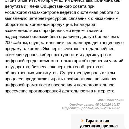
Стоит отметить, что при участии Вячеслава Калинина как
депутата и члена Общественного совета при
Росалкогольтабакконтроле ведётся системная работа по
выявлению интернет-ресурсов, связанных с незаконным
оборотом алкогольной продукции. Благодаря
взаимодействию с профильными ведомствами и
надзорными органами был ограничен доступ более чем к
200 сайтам, осуществлявшим нелегальную дистанционную
продажу алкоголя. Эксперты считают, что дальнейшее
снижение уровня киберпреступности и других угроз в
цифровой среде возможно только при объединении усилий
государства, бизнеса, экспертного сообщества и
общественных институтов. Существенную роль в этом
процессе продолжают играть профилактика, повышение
цифровой грамотности населения и последовательное
пресечение противоправной деятельности в интернете.
Иван Московкин
Опубликовано:
05.06.2026 10:37
Отредактировано:
05.06.2026 10:37
Саратовская
делегация приняла