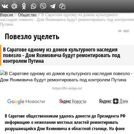
1
0
1
Версия в Саратове
Версия
//
Общество
//
В Саратове одному из домов культурного
наследия повезло - Дом Яхимовича будут ремонтировать под контролем
Путина
4581
Повезло уцелеть
В Саратове одному из домов культурного наследия
повезло - Дом Яхимовича будут ремонтировать под
контролем Путина
https://fn-volga.ru/
В Саратове общественникам удалось донести до Президента РФ
информацию о нежелании местных властей ремонтировать
разрушающийся Дом Яхимовича в областной столице. На фоне