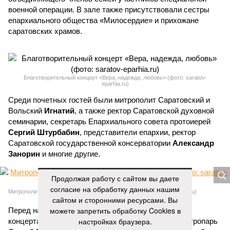
военной операции. В зале также присутствовали сестры
епархиального общества «Милосердие» и прихожане
саратовских храмов.
Благотворительный концерт «Вера, надежда, любовь» (фото: saratov-
eparhia.ru)
Среди почетных гостей были митрополит Саратовский и
Вольский
Игнатий
, а также ректор Саратовской духовной
семинарии, секретарь Епархиального совета протоиерей
Сергий Штурбабин
, представители епархии, ректор
Саратовской государственной консерватории
Александр
Занорин
и многие другие.
Продолжая работу с сайтом вы даете
согласие на обработку данных нашим
Митрополит Саратовский и Вольский Игнатий (фото: saratov-eparhia.ru)
сайтом и сторонними ресурсами. Вы
можете запретить обработку Cookies в
Перед началом основной программы все участники
настройках браузера.
концерта, выстроившись на сцене, хором пропели тропарь