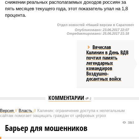
снижении реальных располагаемых доходов россиян за
пять месяцев текущего года, этот показатель упал на 1,8
процента.
Отдел новостей «Нашей версии в Саратове»
Опубликовано:
23.06.2017 22:07
Отредактировано:
25.06.2017 21:18
Вячеслав
Калинин в День ВДВ
почтил память
легендарных
командиров
Воздушно-
десантных войск
КОММЕНТАРИИ
0
Версия
//
Власть
//
Калинин: ограничение доступа к нелегальным
сайтам помогает защищать граждан от цифровых угроз
3861
Барьер для мошенников