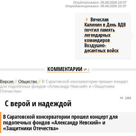
Опубликовано:
05.06.2026 10:37
Отредактировано:
05.06.2026 10:37
Вячеслав
Калинин в День ВДВ
почтил память
легендарных
командиров
Воздушно-
десантных войск
КОММЕНТАРИИ
0
Версия
//
Общество
//
В Саратовской консерватории прошел концерт
для подопечных фондов «Александр Невский» и «Защитники
Отечества»
2484
С верой и надеждой
В Саратовской консерватории прошел концерт для
подопечных фондов «Александр Невский» и
«Защитники Отечества»