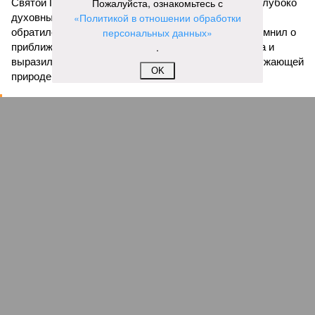
Пожалуйста, ознакомьтесь с
Святой Пасхи, задав тем самым торжественный и глубоко
«Политикой в отношении обработки
духовный тон всему вечеру. Затем к собравшимся
персональных данных»
обратился глава Саратовской митрополии. Он напомнил о
.
приближающемся завершении пасхального периода и
выразил надежду, что тепло будет не только в окружающей
OK
природе, но и в душах собравшихся людей.
«Хочу поблагодарить всех родителей,
преподавателей, наставников, самих учащихся,
которые свои выходные дни тратят на то, чтобы
прийти в храм, чтобы продолжать внеклассную
работу. Большинство учеников в выходные
отдыхают, а эти ребята идут в церковь на
богослужение, занимаются музыкой и другим
творчеством», – заявил митрополит Игнатий.
В рамках концертной программы со сцены прозвучали
стихи русских поэтов:
Николая Гумилева
,
Анны
Ахматовой
,
Бориса Пастернака
и
Константина
Романова
.