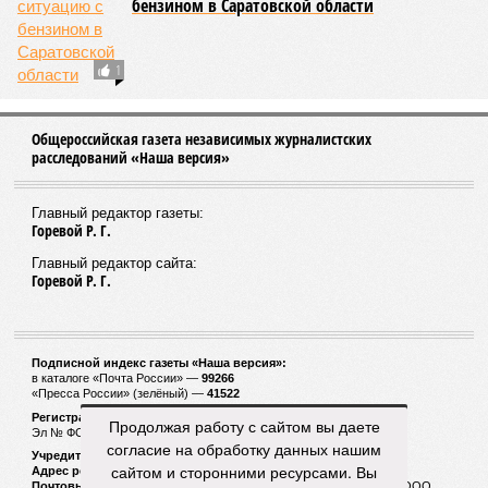
бензином в Саратовской области
1
Общероссийская газета независимых журналистских
расследований «Наша версия»
Главный редактор газеты:
Горевой Р. Г.
Главный редактор сайта:
Горевой Р. Г.
Подписной индекс газеты «Наша версия»:
в каталоге «Почта России» —
99266
«Пресса России» (зелёный) —
41522
Регистрационный номер Роскомнадзора
Продолжая работу с сайтом вы даете
Эл № ФС77-53847 от 26.04.2013.
согласие на обработку данных нашим
Учредитель ООО «Версия»
сайтом и сторонними ресурсами. Вы
Адрес редакции:
123100, Россия, Москва, улица 1905 года, 7с1
Почтовый адрес редакции:
123022, Россия, Москва, а/я 29. для ООО