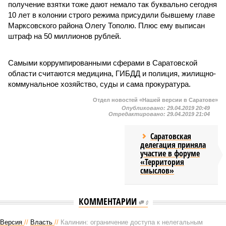
получение взятки тоже дают немало так буквально сегодня
10 лет в колонии строго режима присудили бывшему главе
Марксовского района Олегу Тополю. Плюс ему выписан
штраф на 50 миллионов рублей.
Самыми коррумпированными сферами в Саратовской
области считаются медицина, ГИБДД и полиция, жилищно-
коммунальное хозяйство, суды и сама прокуратура.
Отдел новостей «Нашей версии в Саратове»
Опубликовано:
29.04.2019 20:49
Отредактировано:
29.04.2019 21:04
Саратовская
делегация приняла
участие в форуме
«Территория
смыслов»
КОММЕНТАРИИ
0
Версия
//
Власть
//
Калинин: ограничение доступа к нелегальным