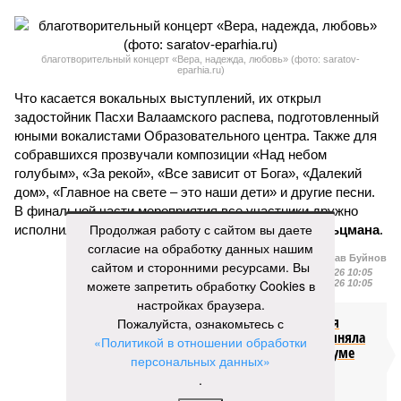
благотворительный концерт «Вера, надежда, любовь» (фото: saratov-
eparhia.ru)
Что касается вокальных выступлений, их открыл
задостойник Пасхи Валаамского распева, подготовленный
юными вокалистами Образовательного центра. Также для
собравшихся прозвучали композиции «Над небом
голубым», «За рекой», «Все зависит от Бога», «Далекий
дом», «Главное на свете – это наши дети» и другие песни.
В финальной части мероприятия все участники дружно
Продолжая работу с сайтом вы даете
исполнили песню «Мир дому твоему»
Оскара Фельцмана
.
согласие на обработку данных нашим
Вячеслав Буйнов
сайтом и сторонними ресурсами. Вы
Опубликовано:
17.05.2026 10:05
можете запретить обработку Cookies в
Отредактировано:
17.05.2026 10:05
настройках браузера.
Саратовская
Пожалуйста, ознакомьтесь с
делегация приняла
«Политикой в отношении обработки
участие в форуме
персональных данных»
«Территория
.
смыслов»