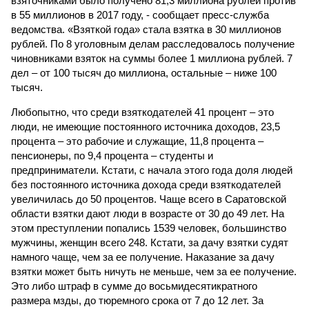
взяточниками было получено 81,3 миллиона рублей против
в 55 миллионов в 2017 году, - сообщает пресс-служба
ведомства. «Взяткой года» стала взятка в 30 миллионов
рублей. По 8 уголовным делам расследовалось получение
чиновниками взяток на суммы более 1 миллиона рублей. 7
дел – от 100 тысяч до миллиона, остальные – ниже 100
тысяч.
Любопытно, что среди взяткодателей 41 процент – это
люди, не имеющие постоянного источника доходов, 23,5
процента – это рабочие и служащие, 11,8 процента –
пенсионеры, по 9,4 процента – студенты и
предприниматели. Кстати, с начала этого года доля людей
без постоянного источника дохода среди взяткодателей
увеличилась до 50 процентов. Чаще всего в Саратовской
области взятки дают люди в возрасте от 30 до 49 лет. На
этом преступлении попались 1539 человек, большинство
мужчины, женщин всего 248. Кстати, за дачу взятки судят
намного чаще, чем за ее получение. Наказание за дачу
взятки может быть ничуть не меньше, чем за ее получение.
Это либо штраф в сумме до восьмидесятикратного
размера мзды, до тюремного срока от 7 до 12 лет. За