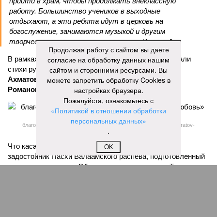
прийти в храм, чтобы продолжать внеклассную
работу. Большинство учеников в выходные
отдыхают, а эти ребята идут в церковь на
богослужение, занимаются музыкой и другим
творчеством», – заявил митрополит Игнатий.
Продолжая работу с сайтом вы даете
В рамках концертной программы со сцены прозвучали
согласие на обработку данных нашим
стихи русских поэтов:
сайтом и сторонними ресурсами. Вы
Николая Гумилева
,
Анны
Ахматовой
можете запретить обработку Cookies в
,
Бориса Пастернака
и
Константина
Романова
.
настройках браузера.
Пожалуйста, ознакомьтесь с
«Политикой в отношении обработки
персональных данных»
благотворительный концерт «Вера, надежда, любовь» (фото: saratov-
.
eparhia.ru)
Что касается вокальных выступлений, их открыл
OK
задостойник Пасхи Валаамского распева, подготовленный
юными вокалистами Образовательного центра. Также для
собравшихся прозвучали композиции «Над небом
голубым», «За рекой», «Все зависит от Бога», «Далекий
дом», «Главное на свете – это наши дети» и другие песни.
В финальной части мероприятия все участники дружно