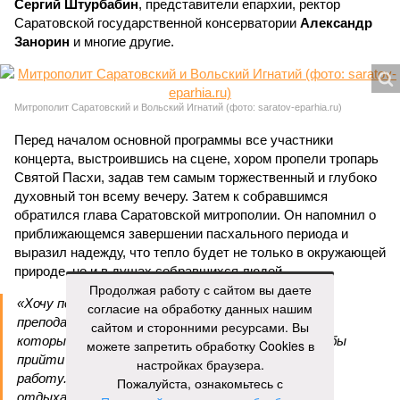
Сергий Штурбабин
, представители епархии, ректор
Саратовской государственной консерватории
Александр
Занорин
и многие другие.
Митрополит Саратовский и Вольский Игнатий (фото: saratov-eparhia.ru)
Перед началом основной программы все участники
концерта, выстроившись на сцене, хором пропели тропарь
Святой Пасхи, задав тем самым торжественный и глубоко
духовный тон всему вечеру. Затем к собравшимся
обратился глава Саратовской митрополии. Он напомнил о
приближающемся завершении пасхального периода и
выразил надежду, что тепло будет не только в окружающей
природе, но и в душах собравшихся людей.
Продолжая работу с сайтом вы даете
«Хочу поблагодарить всех родителей,
согласие на обработку данных нашим
преподавателей, наставников, самих учащихся,
сайтом и сторонними ресурсами. Вы
которые свои выходные дни тратят на то, чтобы
можете запретить обработку Cookies в
прийти в храм, чтобы продолжать внеклассную
настройках браузера.
работу. Большинство учеников в выходные
Пожалуйста, ознакомьтесь с
отдыхают, а эти ребята идут в церковь на