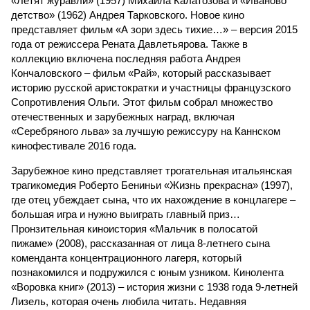
«Летят журавли» (1957) Михаила Калатозова и «Иваново
детство» (1962) Андрея Тарковского. Новое кино
представляет фильм «А зори здесь тихие…» – версия 2015
года от режиссера Рената Давлетьярова. Также в
коллекцию включена последняя работа Андрея
Кончаловского – фильм «Рай», который рассказывает
историю русской аристократки и участницы французского
Сопротивления Ольги. Этот фильм собрал множество
отечественных и зарубежных наград, включая
«Серебряного льва» за лучшую режиссуру на Каннском
кинофестивале 2016 года.
Зарубежное кино представляет трогательная итальянская
трагикомедия Роберто Бениньи «Жизнь прекрасна» (1997),
где отец убеждает сына, что их нахождение в концлагере –
большая игра и нужно выиграть главный приз…
Пронзительная киноистория «Мальчик в полосатой
пижаме» (2008), рассказанная от лица 8-летнего сына
коменданта концентрационного лагеря, который
познакомился и подружился с юным узником. Кинолента
«Воровка книг» (2013) – история жизни с 1938 года 9-летней
Лизель, которая очень любила читать. Недавняя