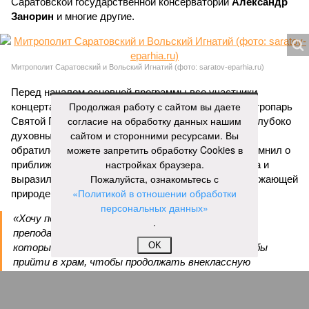
Саратовской государственной консерватории
Александр
Занорин
и многие другие.
Митрополит Саратовский и Вольский Игнатий (фото: saratov-eparhia.ru)
Перед началом основной программы все участники
Продолжая работу с сайтом вы даете
концерта, выстроившись на сцене, хором пропели тропарь
согласие на обработку данных нашим
Святой Пасхи, задав тем самым торжественный и глубоко
сайтом и сторонними ресурсами. Вы
духовный тон всему вечеру. Затем к собравшимся
можете запретить обработку Cookies в
обратился глава Саратовской митрополии. Он напомнил о
настройках браузера.
приближающемся завершении пасхального периода и
Пожалуйста, ознакомьтесь с
выразил надежду, что тепло будет не только в окружающей
«Политикой в отношении обработки
природе, но и в душах собравшихся людей.
персональных данных»
«Хочу поблагодарить всех родителей,
.
преподавателей, наставников, самих учащихся,
OK
которые свои выходные дни тратят на то, чтобы
прийти в храм, чтобы продолжать внеклассную
работу. Большинство учеников в выходные
отдыхают, а эти ребята идут в церковь на
богослужение, занимаются музыкой и другим