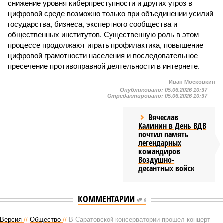
снижение уровня киберпреступности и других угроз в
цифровой среде возможно только при объединении усилий
государства, бизнеса, экспертного сообщества и
общественных институтов. Существенную роль в этом
процессе продолжают играть профилактика, повышение
цифровой грамотности населения и последовательное
пресечение противоправной деятельности в интернете.
Иван Московкин
Опубликовано:
05.06.2026 10:37
Отредактировано:
05.06.2026 10:37
Вячеслав
Калинин в День ВДВ
почтил память
легендарных
командиров
Воздушно-
десантных войск
КОММЕНТАРИИ
0
Версия
//
Общество
//
В Саратовской консерватории прошел концерт