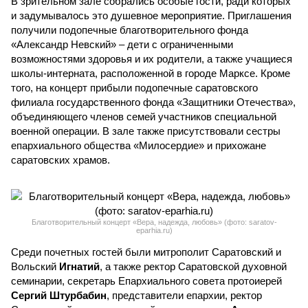
В зрительном зале собрались особые гости, ради которых
и задумывалось это душевное мероприятие. Приглашения
получили подопечные благотворительного фонда
«Александр Невский» – дети с ограниченными
возможностями здоровья и их родители, а также учащиеся
школы-интерната, расположенной в городе Марксе. Кроме
того, на концерт прибыли подопечные саратовского
филиала государственного фонда «Защитники Отечества»,
объединяющего членов семей участников специальной
военной операции. В зале также присутствовали сестры
епархиального общества «Милосердие» и прихожане
саратовских храмов.
Благотворительный концерт «Вера, надежда, любовь» (фото: saratov-
eparhia.ru)
Среди почетных гостей были митрополит Саратовский и
Вольский
Игнатий
, а также ректор Саратовской духовной
семинарии, секретарь Епархиального совета протоиерей
Сергий Штурбабин
, представители епархии, ректор