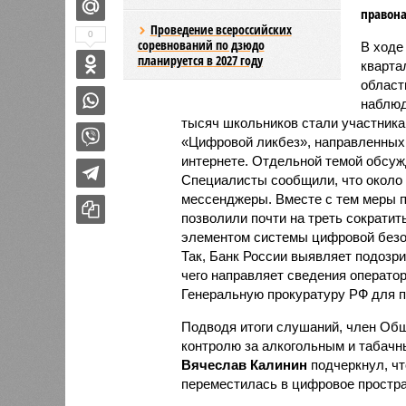
правон
Проведение всероссийских
0
соревнований по дзюдо
В ходе
планируется в 2027 году
кварта
област
наблюд
тысяч школьников стали участник
«Цифровой ликбез», направленных 
интернете. Отдельной темой обсуж
Специалисты сообщили, что около
мессенджеры. Вместе с тем меры п
позволили почти на треть сократи
элементом системы цифровой безо
Так, Банк России выявляет подозр
чего направляет сведения оператор
Генеральную прокуратуру РФ для 
Подводя итоги слушаний, член Общ
контролю за алкогольным и табачн
Вячеслав Калинин
подчеркнул, чт
переместилась в цифровое простра