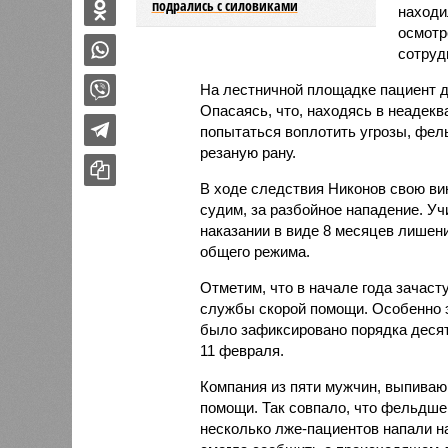
подрались с силовиками
находи
осмотр
сотруд
На лестничной площадке пациент до
Опасаясь, что, находясь в неадек
попытаться воплотить угрозы, фел
резаную рану.
В ходе следствия Никонов свою вин
судим, за разбойное нападение. Уч
наказании в виде 8 месяцев лишен
общего режима.
Отметим, что в начале года зачас
службы скорой помощи. Особенно э
было зафиксировано порядка десят
11 февраля.
Компания из пяти мужчин, выпивающ
помощи. Так совпало, что фельдше
несколько лже-пациентов напали н