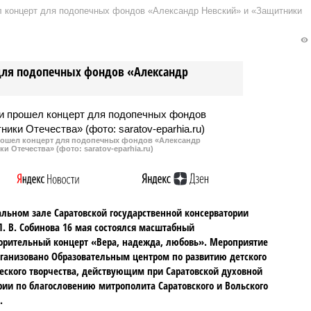
л концерт для подопечных фондов «Александр Невский» и «Защитники
 для подопечных фондов «Александр
рошел концерт для подопечных фондов «Александр
и Отечества» (фото: saratov-eparhia.ru)
альном зале Саратовской государственной консерватории
. В. Собинова 16 мая состоялся масштабный
орительный концерт «Вера, надежда, любовь». Мероприятие
ганизовано Образовательным центром по развитию детского
ского творчества, действующим при Саратовской духовной
ии по благословению митрополита Саратовского и Вольского
.