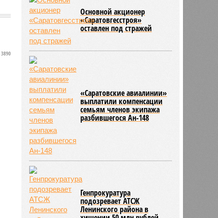
Основной акционер
«Саратовгесстроя»
оставлен под стражей
3890
«Саратовские авиалинии»
выплатили компенсации
семьям членов экипажа
разбившегося Ан-148
Генпрокуратура
подозревает АТСЖ
Ленинского района в
хищении 50 млн рублей