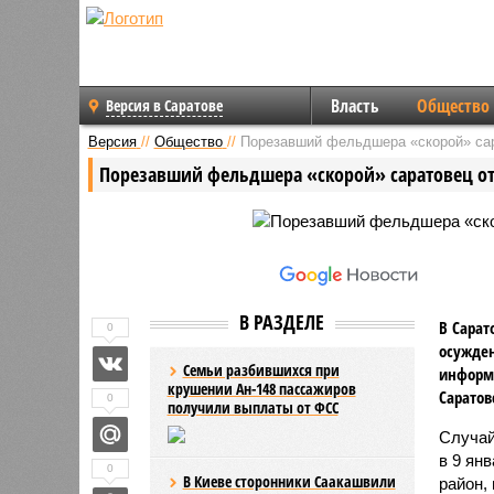
Власть
Общество
Версия в Саратове
Версия
//
Общество
//
Порезавший фельдшера «скорой» сар
Порезавший фельдшера «скорой» саратовец о
В РАЗДЕЛЕ
В Сарат
0
осужден
Семьи разбившихся при
информа
крушении Ан-148 пассажиров
Саратов
0
получили выплаты от ФСС
Случай
в 9 ян
0
В Киеве сторонники Саакашвили
район,