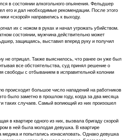
лся в состоянии алкогольного опьянения. Фельдшер
ел его и дал необходимые рекомендации. После этого
ники «скорой» направились к выходу.
гнал их с ножом в руках и начал угрожать убийством.
ватном состоянии, мужчина действительно может
ьдшер, защищаясь, выставил вперед руку и получил
у не отрицал. Также выяснилось, что ранее он уже был
итывая все обстоятельства, суд принял решение о
ия свободы с отбыванием в исправительной колонии
тую происходит большое число нападений на работников
то было заметно в прошлом году, когда за два месяца
и таких случаев. Самый вопиющий из них произошел
ая в квартире одного из них, вызвала бригаду скорой
ром в ней была молодая девушка. В квартире
а медика и попытались изнасиловать. Однако девушка