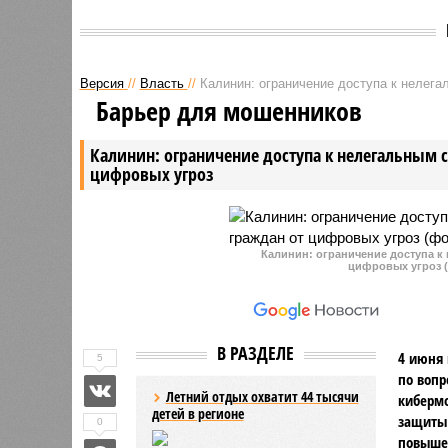
Версия
//
Власть
//
Калинин: ограничение доступа к нелег
Барьер для мошенников
Калинин: ограничение доступа к нелегальным 
цифровых угроз
Калинин: ограничение доступа к
цифровых угроз (
В РАЗДЕЛЕ
4 июня 
5
по вопр
Летний отдых охватит 44 тысячи
киберм
детей в регионе
защиты 
0
повыше