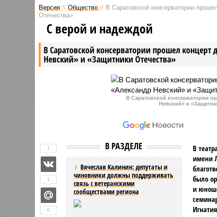
Версия
//
Общество
//
В Саратовской консерватории проше
Отечества»
С верой и надеждой
В Саратовской консерватории прошел концерт
Невский» и «Защитники Отечества»
В Саратовской консерватории п
Невский» и «Защитник
В РАЗДЕЛЕ
В театр
1
имени Л
Вячеслав Калинин: депутаты и
благотв
чиновники должны поддерживать
было ор
1
связь с ветеранскими
и юноше
сообществами региона
семинар
Игнатия
0