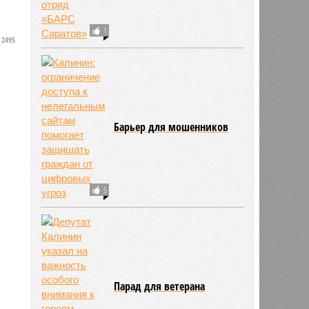
1
2495
Барьер для мошенников
5
Парад для ветерана