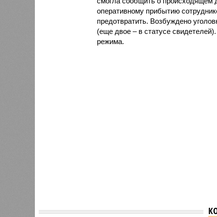
смогла сообщить о происходящем д
оперативному прибытию сотруднико
предотвратить. Возбуждено уголов
(еще двое – в статусе свидетелей).
режима.
К