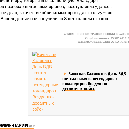
испетчеру, который вызвал полицию. Благодаря
в правоохранительных органов, преступление удалось
ное дело, в качестве обвиняемых проходят трое мужчин
 Впоследствии они получили по 8 лет колонии строгого
Отдел новостей «Нашей версии в Сарат
Опубликовано:
27.02.2018 
Отредактировано:
27.02.2018 
Вячеслав Калинин в День ВДВ
почтил память легендарных
командиров Воздушно-
десантных войск
ОММЕНТАРИИ
0