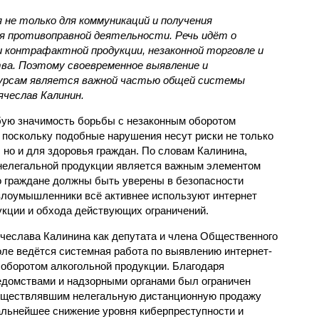
не только для коммуникаций и получения
для противоправной деятельности. Речь идёт о
 контрафактной продукции, незаконной торговле и
ва. Поэтому своевременное выявление и
сурсам является важной частью общей системы
ячеслав Калинин.
бую значимость борьбы с незаконным оборотом
 поскольку подобные нарушения несут риски не только
 но и для здоровья граждан. По словам Калинина,
 нелегальной продукции является важным элементом
о граждане должны быть уверены в безопасности
 злоумышленники всё активнее используют интернет
кции и обхода действующих ограничений.
ячеслава Калинина как депутата и члена Общественного
оле ведётся системная работа по выявлению интернет-
 оборотом алкогольной продукции. Благодаря
домствами и надзорными органами был ограничен
осуществлявшим нелегальную дистанционную продажу
дальнейшее снижение уровня киберпреступности и