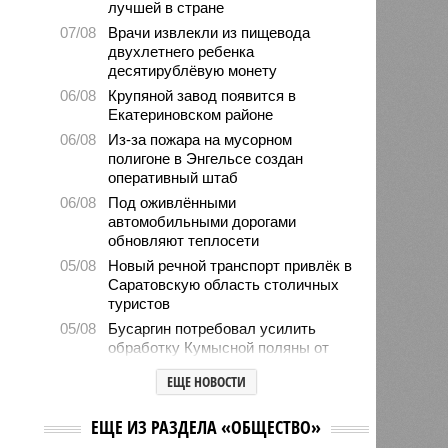
лучшей в стране
07/08
Врачи извлекли из пищевода
двухлетнего ребенка
десятирублёвую монету
06/08
Крупяной завод появится в
Екатериновском районе
06/08
Из-за пожара на мусорном
полигоне в Энгельсе создан
оперативный штаб
06/08
Под оживлёнными
автомобильными дорогами
обновляют теплосети
05/08
Новый речной транспорт привлёк в
Саратовскую область столичных
туристов
05/08
Бусаргин потребовал усилить
обработку Кумысной поляны от
грызунов
ЕЩЕ НОВОСТИ
05/08
Библиотеки провели 6 тысяч
детских мероприятий за лето
ЕЩЕ ИЗ РАЗДЕЛА «ОБЩЕСТВО»
05/08
Власти формируют стратегию