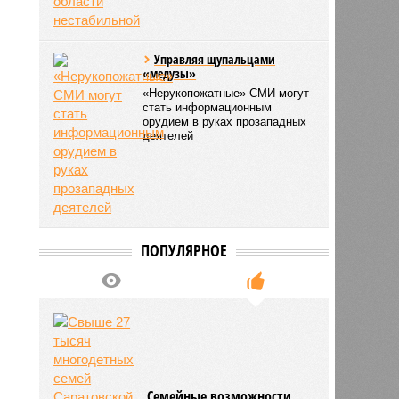
Управляя щупальцами
«медузы»
«Нерукопожатные» СМИ могут
стать информационным
орудием в руках прозападных
деятелей
ПОПУЛЯРНОЕ
Семейные возможности