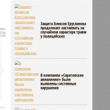
развития медицины до 2030 года
04/08
Губернатор Роман Бусаргин
обсудил с главой Ртищевского
района модернизацию водных
сетей
Защита Алексея Ерусланова
продолжает настаивать на
04/08
Саратовская область заняла 12
ове»
случайном характере травм
место по внедрению Платформы
17:10
у полицейских
17:11
обратной связи
В компании «Саратовские
авиалинии» были
выявлены системные
нарушения