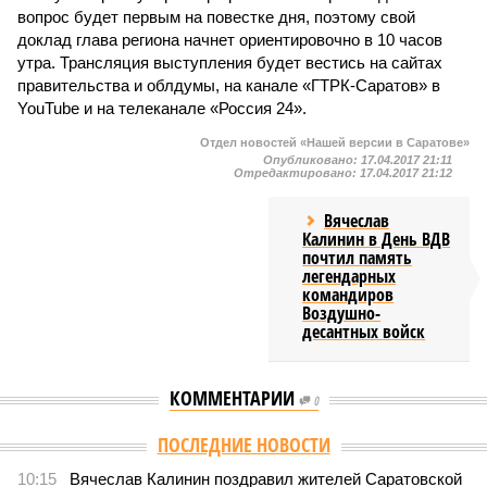
вопрос будет первым на повестке дня, поэтому свой
доклад глава региона начнет ориентировочно в 10 часов
утра. Трансляция выступления будет вестись на сайтах
правительства и облдумы, на канале «ГТРК-Саратов» в
YouTube и на телеканале «Россия 24».
Отдел новостей «Нашей версии в Саратове»
Опубликовано:
17.04.2017 21:11
Отредактировано:
17.04.2017 21:12
Вячеслав
Калинин в День ВДВ
почтил память
легендарных
командиров
Воздушно-
десантных войск
КОММЕНТАРИИ
0
Версия
//
Власть
//
Калинин: ограничение доступа к нелегальным
сайтам помогает защищать граждан от цифровых угроз
3890