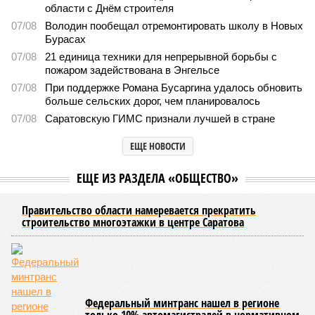
Барьер для мошенников
Калинин: ограничение доступа к нелегальным сайтам
помогает защищать граждан от цифровых угроз
Калинин: ограничение доступа к нелегальным сайтам помогает защищать
граждан от цифровых угроз (фото: vvesti.com / Виталий Рагулин)
4 июня в Саратовской областной думе прошли депутатские
слушания по вопросам цифровой безопасности и
противодействия кибермошенничеству. Участники обсудили
действующие механизмы защиты граждан от угроз в цифровом
пространстве, а также меры по повышению эффективности
профилактики интернет-правонарушений.
В ходе заседания было
отмечено
, что по итогам первого
квартала 2026 года число киберпреступлений в