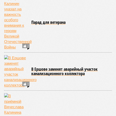
воспитанников сразу нескольких православных учебных
заведений области и подарить настоящий праздник тем,
кто особенно нуждается в поддержке и внимании.
Участниками концертной программы стали талантливые
учащиеся самого Образовательного центра, а также
воспитанники Покровской православной классической
гимназии имени святого благоверного князя Александра
Невского и ученики Русской православной классической
гимназии имени преподобного Сергия Радонежского.
Гостями мероприятия стали подопечные фондов «Александр Невский» и
«Защитники Отечества» (фото: saratov-eparhia.ru)
В зрительном зале собрались особые гости, ради которых
и задумывалось это душевное мероприятие. Приглашения
получили подопечные благотворительного фонда
«Александр Невский» – дети с ограниченными
возможностями здоровья и их родители, а также учащиеся
школы-интерната, расположенной в городе Марксе. Кроме