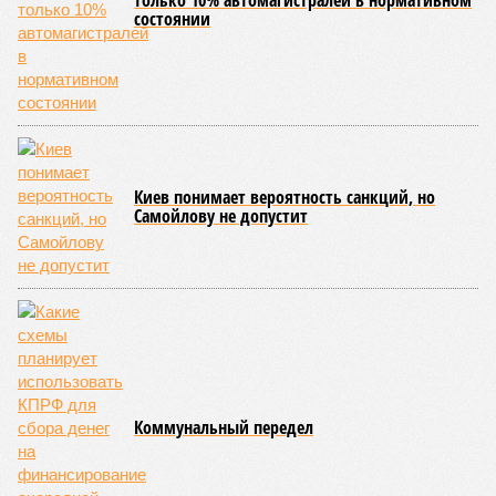
Саратовской области сократилось на 24%. Положительная
динамика наблюдается и в сфере цифрового просвещения.
Более 120 тысяч школьников стали участниками
образовательных программ «Урок цифры» и «Цифровой
ликбез», направленных на формирование культуры
безопасного поведения в интернете. Отдельной темой
обсуждения стало дистанционное мошенничество.
Специалисты сообщили, что около 67% мошеннических
звонков совершается через мессенджеры. Вместе с тем
меры по выявлению и блокировке опасных интернет-
ресурсов позволили почти на треть сократить количество
подобных преступлений. Важным элементом системы
цифровой безопасности остаётся межведомственное
взаимодействие. Так, Банк России выявляет
подозрительные телефонные номера и интернет-сайты,
после чего направляет сведения операторам связи,
регистраторам доменных имён и в Генеральную
прокуратуру РФ для принятия необходимых мер.
Подводя итоги слушаний, член Общественного совета при
Федеральной службе по контролю за алкогольным и