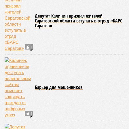
подопечных фондов «Александр Невский» и
«Защитники Отечества»
В Саратовской консерватории прошел концерт для подопечных фондов
«Александр Невский» и «Защитники Отечества» (фото: saratov-eparhia.ru)
В театральном зале Саратовской государственной консерватории
имени Л. В. Собинова 16 мая состоялся масштабный
благотворительный концерт «Вера, надежда, любовь».
Мероприятие было организовано Образовательным центром по
развитию детского и юношеского творчества, действующим при
Саратовской духовной семинарии по благословению
митрополита Саратовского и Вольского Игнатия.
Инициатором и главным организатором творческого вечера
выступила бессменный руководитель центра
Елена
Трошина
, которая сумела собрать на одной сцене