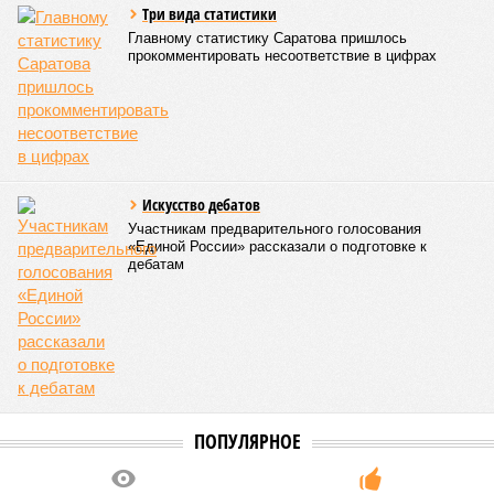
нелегальной продукции является важным элементом
защиты населения. Он отметил, что граждане должны быть
уверены в безопасности приобретаемых товаров, тогда как
злоумышленники всё активнее используют интернет для
реализации запрещённой продукции и обхода
действующих ограничений.
Стоит отметить, что при участии Вячеслава Калинина как
депутата и члена Общественного совета при
Росалкогольтабакконтроле ведётся системная работа по
выявлению интернет-ресурсов, связанных с незаконным
оборотом алкогольной продукции. Благодаря
взаимодействию с профильными ведомствами и
надзорными органами был ограничен доступ более чем к
200 сайтам, осуществлявшим нелегальную дистанционную
продажу алкоголя. Эксперты считают, что дальнейшее
снижение уровня киберпреступности и других угроз в
цифровой среде возможно только при объединении усилий
государства, бизнеса, экспертного сообщества и
общественных институтов. Существенную роль в этом
процессе продолжают играть профилактика, повышение
цифровой грамотности населения и последовательное