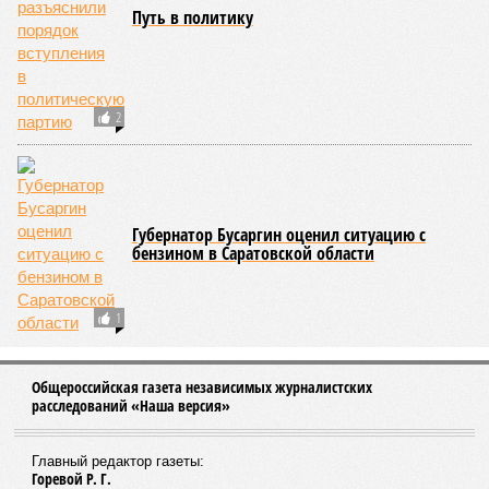
того, на концерт прибыли подопечные саратовского
филиала государственного фонда «Защитники Отечества»,
объединяющего членов семей участников специальной
военной операции. В зале также присутствовали сестры
епархиального общества «Милосердие» и прихожане
саратовских храмов.
Благотворительный концерт «Вера, надежда, любовь» (фото: saratov-
eparhia.ru)
Среди почетных гостей были митрополит Саратовский и
Вольский
Игнатий
, а также ректор Саратовской духовной
семинарии, секретарь Епархиального совета протоиерей
Сергий Штурбабин
, представители епархии, ректор
Саратовской государственной консерватории
Александр
Занорин
и многие другие.
Митрополит Саратовский и Вольский Игнатий (фото: saratov-eparhia.ru)