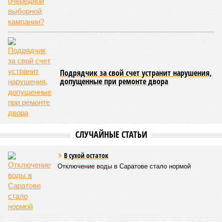
табачным рынками, депутат Саратовской областной думы
Вячеслав Калинин
подчеркнул, что значительная часть
современных угроз переместилась в цифровое
пространство.
«Сегодня интернет используется не только для
коммуникаций и получения информации, но, к
сожалению, и для противоправной деятельности. Речь
идёт о мошенничестве, распространении
контрафактной продукции, незаконной торговле и
иных нарушениях законодательства. Поэтому
своевременное выявление и ограничение доступа к
таким ресурсам является важной частью общей
системы защиты граждан», – подчеркнул Вячеслав
Калинин.
Парламентарий также отметил особую значимость борьбы
с незаконным оборотом алкогольной и табачной продукции,
поскольку подобные нарушения несут риски не только для
соблюдения законодательства, но и для здоровья граждан.
По словам Калинина, противодействие контрафактной и