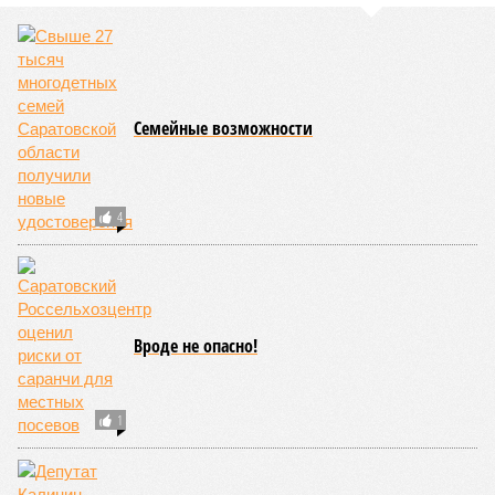
пресечение противоправной деятельности в интернете.
Иван Московкин
Опубликовано:
05.06.2026 10:37
Отредактировано:
05.06.2026 10:37
Вячеслав
Калинин в День ВДВ
почтил память
легендарных
командиров
Воздушно-
десантных войск
КОММЕНТАРИИ
0
Версия
//
Общество
//
В Саратовской консерватории прошел концерт
для подопечных фондов «Александр Невский» и «Защитники
Отечества»
2497
С верой и надеждой
В Саратовской консерватории прошел концерт для