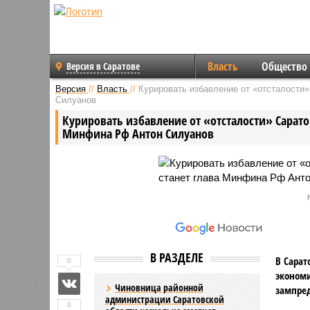
Власть
Общество
Версия в Саратове
Версия
//
Власть
//
Курировать избавление от «отсталости
Силуанов
Курировать избавление от «отсталости» Сарато
Минфина Рф Антон Силуанов
В РАЗДЕЛЕ
В Сарат
0
экономи
Чиновница районной
зампред
администрации Саратовской
0