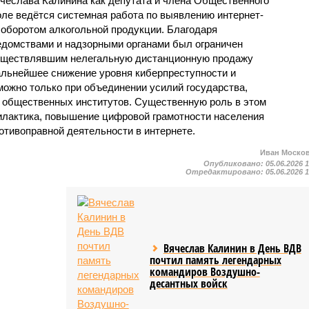
ячеслава Калинина как депутата и члена Общественного
оле ведётся системная работа по выявлению интернет-
 оборотом алкогольной продукции. Благодаря
домствами и надзорными органами был ограничен
осуществлявшим нелегальную дистанционную продажу
дальнейшее снижение уровня киберпреступности и
можно только при объединении усилий государства,
и общественных институтов. Существенную роль в этом
илактика, повышение цифровой грамотности населения
отивоправной деятельности в интернете.
Иван Моско
Опубликовано:
05.06.2026 
Отредактировано:
05.06.2026 
Вячеслав Калинин в День ВДВ
почтил память легендарных
командиров Воздушно-
десантных войск