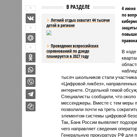
В РАЗДЕЛЕ
4 июня 
5
по вопр
Летний отдых охватит 44 тысячи
киберм
детей в регионе
защиты 
0
повыше
правон
Проведение всероссийских
0
соревнований по дзюдо
В ходе
планируется в 2027 году
кварта
област
наблюд
тысяч школьников стали участник
«Цифровой ликбез», направленных 
интернете. Отдельной темой обсуж
Специалисты сообщили, что около
мессенджеры. Вместе с тем меры п
позволили почти на треть сократи
элементом системы цифровой безо
Так, Банк России выявляет подозр
чего направляет сведения оператор
Генеральную прокуратуру РФ для 