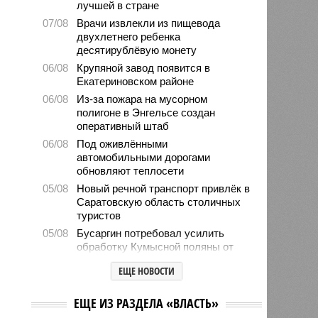
лучшей в стране
07/08
Врачи извлекли из пищевода
двухлетнего ребенка
десятирублёвую монету
06/08
Крупяной завод появится в
Екатериновском районе
06/08
Из-за пожара на мусорном
полигоне в Энгельсе создан
оперативный штаб
06/08
Под оживлёнными
автомобильными дорогами
обновляют теплосети
05/08
Новый речной транспорт привлёк в
Саратовскую область столичных
туристов
05/08
Бусаргин потребовал усилить
обработку Кумысной поляны от
грызунов
ЕЩЕ НОВОСТИ
05/08
Библиотеки провели 6 тысяч
детских мероприятий за лето
ЕЩЕ ИЗ РАЗДЕЛА «ВЛАСТЬ»
05/08
Власти формируют стратегию