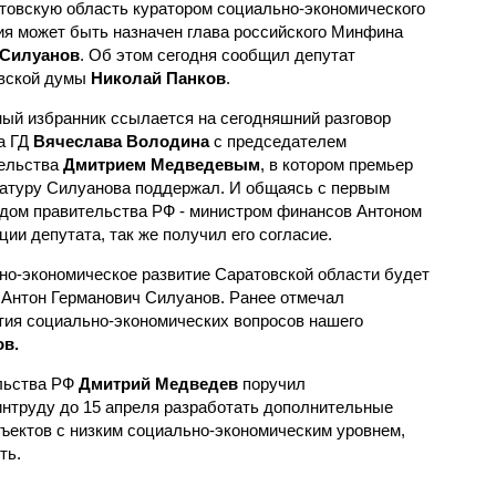
товскую область куратором социально-экономического
ия может быть назначен глава российского Минфина
 Силуанов
. Об этом сегодня сообщил депутат
вской думы
Николай Панков
.
ый избранник ссылается на сегодняшний разговор
а ГД
Вячеслава Володина
с председателем
ельства
Дмитрием Медведевым
, в котором премьер
атуру Силуанова поддержал. И общаясь с первым
дом правительства РФ - министром финансов Антоном
и депутата, так же получил его согласие.
но-экономическое развитие Саратовской области будет
Антон Германович Силуанов. Ранее отмечал
тия социально-экономических вопросов нашего
в.
ельства РФ
Дмитрий Медведев
поручил
нтруду до 15 апреля разработать дополнительные
ъектов с низким социально-экономическим уровнем,
ть.