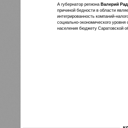
А губернатор региона
Валерий Рад
причиной бедности в области явля
интегрированность компаний-налог
социально-экономического уровня 
населения бюджету Саратовской об
К