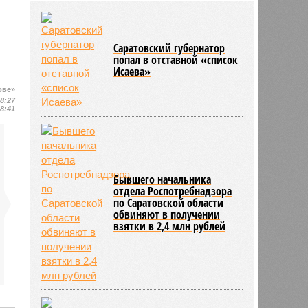
развития медицины до 2030 года
04/08
Губернатор Роман Бусаргин
обсудил с главой Ртищевского
Саратовский губернатор
района модернизацию водных
попал в отставной «список
сетей
Исаева»
04/08
Саратовская область заняла 12
ове»
место по внедрению Платформы
18:27
обратной связи
18:41
Бывшего начальника
отдела Роспотребнадзора
по Саратовской области
обвиняют в получении
взятки в 2,4 млн рублей