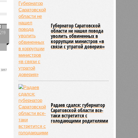
и
Губернатор Саратовской
области не нашел повода
д
3219
уволить обвиненных в
0
коррупции министров «в
связи с утратой доверия»
3897
Радаев сдался: губернатор
Саратовской области все-
таки встретится с
голодающими родителями