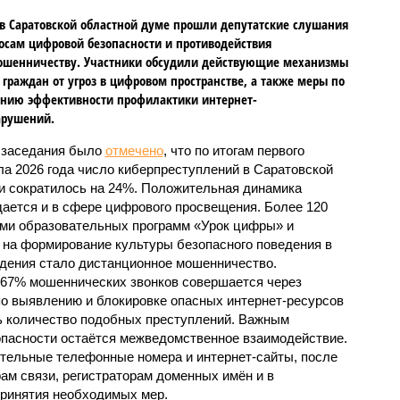
в Саратовской областной думе прошли депутатские слушания
осам цифровой безопасности и противодействия
ошенничеству. Участники обсудили действующие механизмы
граждан от угроз в цифровом пространстве, а также меры по
нию эффективности профилактики интернет-
арушений.
 заседания было
отмечено
, что по итогам первого
ла 2026 года число киберпреступлений в Саратовской
и сократилось на 24%. Положительная динамика
ается и в сфере цифрового просвещения. Более 120
ами образовательных программ «Урок цифры» и
на формирование культуры безопасного поведения в
дения стало дистанционное мошенничество.
 67% мошеннических звонков совершается через
о выявлению и блокировке опасных интернет-ресурсов
ть количество подобных преступлений. Важным
пасности остаётся межведомственное взаимодействие.
ительные телефонные номера и интернет-сайты, после
ам связи, регистраторам доменных имён и в
принятия необходимых мер.