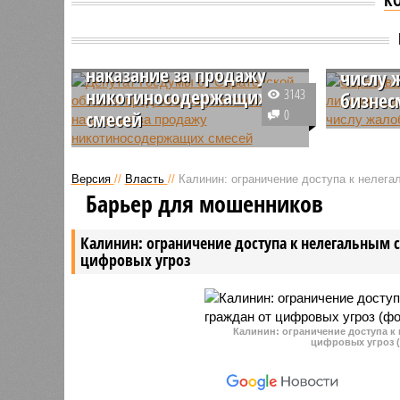
Депутат Госдумы от
Сарато
Саратовской области
оказал
предложила ужесточить
среди 
наказание за продажу
числу 
никотиносодержащих
3143
бизнес
смесей
0
Саратовс
Депутат Госдумы от Саратовской
в лидера
области Ольга Алимова (КПРФ)
по колич
Версия
//
Власть
//
Калинин: ограничение доступа к нелег
выступила соавтором
бизнесме
Барьер для мошенников
законопроекта об ужесточении
уполномо
ответственности за продажу
прав пре
Калинин: ограничение доступа к нелегальным 
никотиносодержащих смесей
цифровых угроз
(снюса, насвая и других).
Калинин: ограничение доступа к
цифровых угроз (