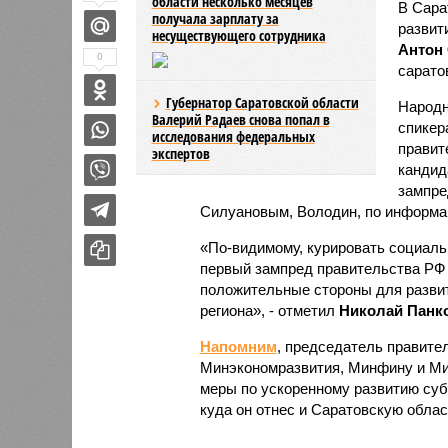
области несколько месяцев
В Сара
получала зарплату за
развит
несуществующего сотрудника
Антон
0
сарато
Губернатор Саратовской области
Народн
Валерий Радаев снова попал в
спикер
исследования федеральных
правит
экспертов
кандид
зампре
Силуановым, Володин, по информаци
«По-видимому, курировать социаль
первый зампред правительства РФ 
положительные стороны для разви
региона», - отметил
Николай Панко
Напомним
, председатель правит
Минэкономразвития, Минфину и Ми
меры по ускоренному развитию суб
куда он отнес и Саратовскую облас