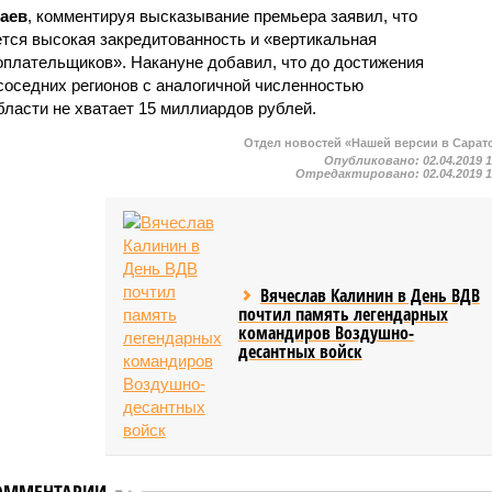
аев
, комментируя высказывание премьера заявил, что
ется высокая закредитованность и «вертикальная
оплательщиков». Накануне добавил, что до достижения
соседних регионов с аналогичной численностью
ласти не хватает 15 миллиардов рублей.
Отдел новостей «Нашей версии в Сарат
Опубликовано:
02.04.2019 
Отредактировано:
02.04.2019 
Вячеслав Калинин в День ВДВ
почтил память легендарных
командиров Воздушно-
десантных войск
ОММЕНТАРИИ