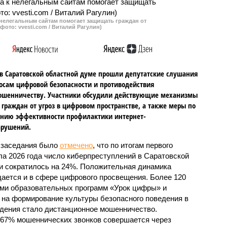
налоговая нагрузка на
предпринимателей.
 нелегальным сайтам помогает защищать граждан от
фото: vvesti.com / Виталий Рагулин)
в Саратовской областной думе прошли депутатские слушания
осам цифровой безопасности и противодействия
ошенничеству. Участники обсудили действующие механизмы
граждан от угроз в цифровом пространстве, а также меры по
нию эффективности профилактики интернет-
арушений.
 заседания было
отмечено
, что по итогам первого
ла 2026 года число киберпреступлений в Саратовской
и сократилось на 24%. Положительная динамика
ается и в сфере цифрового просвещения. Более 120
ами образовательных программ «Урок цифры» и
на формирование культуры безопасного поведения в
дения стало дистанционное мошенничество.
 67% мошеннических звонков совершается через