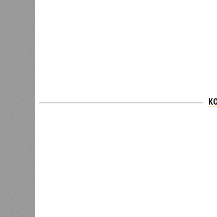
К
Версия
//
Общество
//
В Саратовской консерватории проше
Отечества»
С верой и надеждой
В Саратовской консерватории прошел концерт
Невский» и «Защитники Отечества»
В Саратовской консерватории п