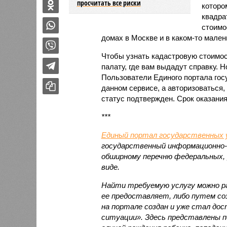
просчитать все риски
которо
квадра
стоимо
домах в Москве и в каком-то мален
Чтобы узнать кадастровую стоимос
палату, где вам выдадут справку. 
Пользователи Единого портала гос
данном сервисе, а авторизоваться,
статус подтвержден. Срок оказания
***
Единый портал государственных 
государственный информационно-
обширному перечню федеральных, 
виде.
Найти требуемую услугу можно ра
ее предоставляет, либо путем соз
на портале создан и уже стал до
ситуации». Здесь представлены по