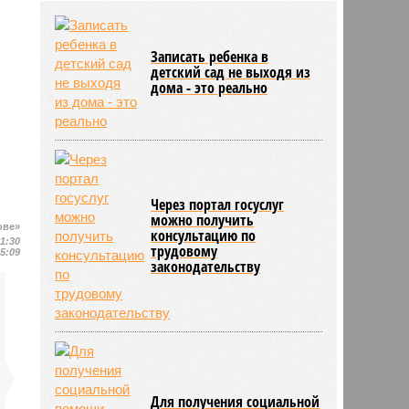
района модернизацию водных
сетей
04/08
Саратовская область заняла 12
Записать ребенка в
место по внедрению Платформы
детский сад не выходя из
обратной связи
дома - это реально
04/08
Ртищевскому району на ремонт
дорог направят дополнительные
средства
Через портал госуслуг
можно получить
ове»
консультацию по
21:30
трудовому
15:09
законодательству
Для получения социальной