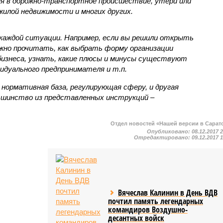
ния в дорожно-транспортное происшествие, утери или
жилой недвижимости и многих других.
каждой ситуации. Например, если вы решили открыть
ожно прочитать, как выбрать форму организации
 бизнеса, узнать, какие плюсы и минусы существуют
идуального предпринимателя и т.п.
 нормативная база, регулирующая сферу, и другая
ьшинство из представленных инструкций –
Отдел новостей «Нашей версии в Сарат
Опубликовано:
08.12.2017 
Отредактировано:
09.12.2017 
Вячеслав Калинин в День ВДВ
почтил память легендарных
командиров Воздушно-
десантных войск