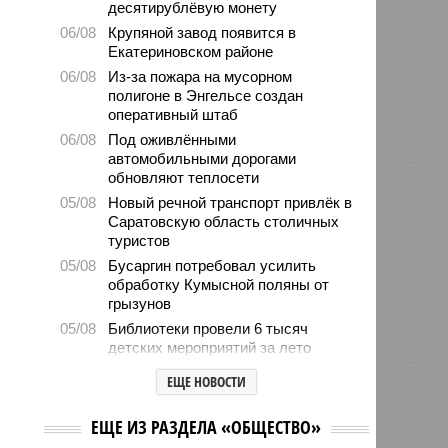
десятирублёвую монету
06/08
Крупяной завод появится в
Екатериновском районе
06/08
Из-за пожара на мусорном
полигоне в Энгельсе создан
оперативный штаб
06/08
Под оживлёнными
автомобильными дорогами
обновляют теплосети
05/08
Новый речной транспорт привлёк в
Саратовскую область столичных
туристов
05/08
Бусаргин потребовал усилить
обработку Кумысной поляны от
грызунов
05/08
Библиотеки провели 6 тысяч
детских мероприятий за лето
05/08
Власти формируют стратегию
ЕЩЕ НОВОСТИ
развития медицины до 2030 года
04/08
Губернатор Роман Бусаргин
ЕЩЕ ИЗ РАЗДЕЛА «ОБЩЕСТВО»
обсудил с главой Ртищевского