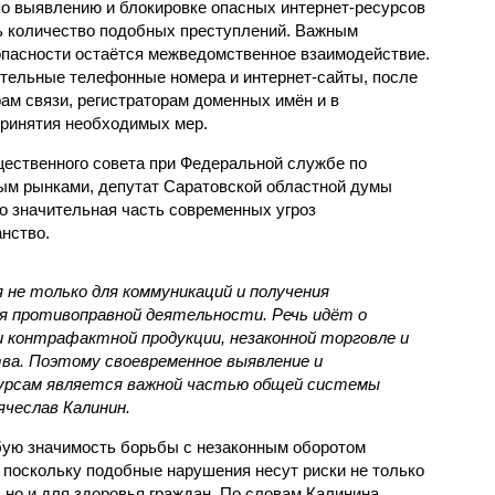
о выявлению и блокировке опасных интернет-ресурсов
ть количество подобных преступлений. Важным
пасности остаётся межведомственное взаимодействие.
ительные телефонные номера и интернет-сайты, после
ам связи, регистраторам доменных имён и в
принятия необходимых мер.
ественного совета при Федеральной службе по
ым рынками, депутат Саратовской областной думы
о значительная часть современных угроз
нство.
не только для коммуникаций и получения
для противоправной деятельности. Речь идёт о
 контрафактной продукции, незаконной торговле и
ва. Поэтому своевременное выявление и
сурсам является важной частью общей системы
ячеслав Калинин.
бую значимость борьбы с незаконным оборотом
 поскольку подобные нарушения несут риски не только
 но и для здоровья граждан. По словам Калинина,