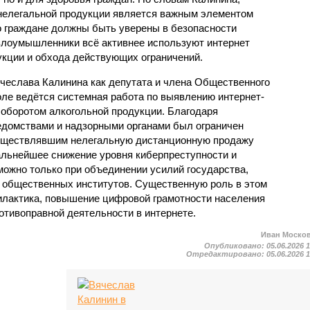
 нелегальной продукции является важным элементом
о граждане должны быть уверены в безопасности
 злоумышленники всё активнее используют интернет
кции и обхода действующих ограничений.
ячеслава Калинина как депутата и члена Общественного
оле ведётся системная работа по выявлению интернет-
 оборотом алкогольной продукции. Благодаря
домствами и надзорными органами был ограничен
осуществлявшим нелегальную дистанционную продажу
дальнейшее снижение уровня киберпреступности и
можно только при объединении усилий государства,
и общественных институтов. Существенную роль в этом
илактика, повышение цифровой грамотности населения
отивоправной деятельности в интернете.
Иван Моско
Опубликовано:
05.06.2026 
Отредактировано:
05.06.2026 