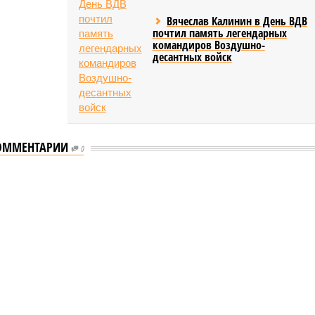
Вячеслав Калинин в День ВДВ
почтил память легендарных
командиров Воздушно-
десантных войск
ОММЕНТАРИИ
0
л концерт для подопечных фондов «Александр Невский» и «Защитники
 для подопечных фондов «Александр
рошел концерт для подопечных фондов «Александр