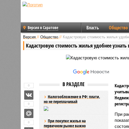
Власть
Общество
Версия в Саратове
Версия
//
Общество
//
Кадастровую стоимость жилья удобн
Кадастровую стоимость жилья удобнее узнать
В РАЗДЕЛЕ
Кадастр
0
учитыва
Налогообложение в РФ: плати,
Недвижи
но не переплачивай
регистр
0
При ра
показа
При покупке жилья на
0
первичном рынке важно
состоя