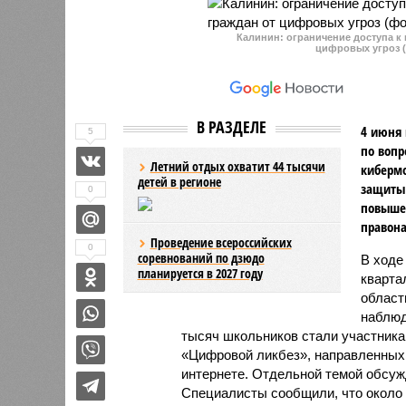
субсидий для семей,
нуждающихся в улучшении
Калинин: ограничение доступа к
жилищных условий.
цифровых угроз (
В РАЗДЕЛЕ
4 июня 
5
по вопр
Летний отдых охватит 44 тысячи
киберм
детей в регионе
защиты 
0
повыше
правон
Проведение всероссийских
0
соревнований по дзюдо
В ходе
планируется в 2027 году
кварта
област
наблюд
тысяч школьников стали участник
«Цифровой ликбез», направленных 
интернете. Отдельной темой обсуж
Специалисты сообщили, что около