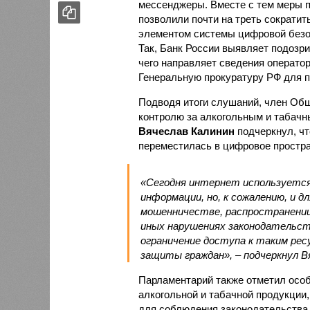
мессенджеры. Вместе с тем меры п
позволили почти на треть сократи
элементом системы цифровой безо
Так, Банк России выявляет подозр
чего направляет сведения оператор
Генеральную прокуратуру РФ для 
Подводя итоги слушаний, член Общ
контролю за алкогольным и табачн
Вячеслав Калинин
подчеркнул, чт
переместилась в цифровое простра
«Сегодня интернет используется 
информации, но, к сожалению, и 
мошенничестве, распространении
иных нарушениях законодательст
ограничение доступа к таким ре
защиты граждан», – подчеркнул В
Парламентарий также отметил осо
алкогольной и табачной продукции,
для соблюдения законодательства,