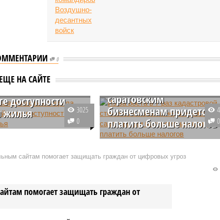
ОММЕНТАРИИ
Из-за роста в 7 раз
0
кадастровой стоимости
вская область
ЕЩЕ НА САЙТЕ
земли и недвижимости
ла строчку в
саратовским
ге доступности
бизнесменам придется
3025
 жилья
0
платить больше налогов
дший год Саратовская
снизилась в рейтинге
Саратовская Торгово-
сти арендованного
промышленная палата сообщил
альным сайтам помогает защищать граждан от цифровых угроз
емейный доход в
предварительные данные по
для съема жилплощади
переоценке участков и объектов
оставлять 56 тысяч
незавершенного строительства 
сайтам помогает защищать граждан от
регионе. Их кадастровая
стоимость увеличилась в 7 раз,
из-за чего увеличится и