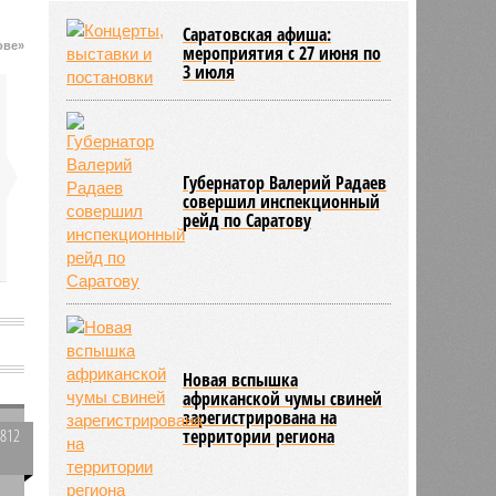
районов области
Саратовская афиша:
03/08
В регионе утвердили новый
ове»
мероприятия с 27 июня по
порядок согласования планировки
3 июля
территорий
03/08
17 тысяч исследований на
цифровом флюорографе провели
в Ртищевской больнице
Губернатор Валерий Радаев
совершил инспекционный
рейд по Саратову
Новая вспышка
африканской чумы свиней
зарегистрирована на
3812
территории региона
0