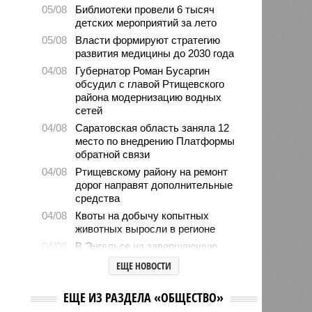
05/08
Библиотеки провели 6 тысяч
детских мероприятий за лето
05/08
Власти формируют стратегию
развития медицины до 2030 года
04/08
Губернатор Роман Бусаргин
обсудил с главой Ртищевского
района модернизацию водных
сетей
04/08
Саратовская область заняла 12
место по внедрению Платформы
обратной связи
04/08
Ртищевскому району на ремонт
дорог направят дополнительные
средства
04/08
Квоты на добычу копытных
животных выросли в регионе
04/08
В Энгельсе на завершающую
стадию вышли работы по
ЕЩЕ НОВОСТИ
капремонту краеведческого музея
03/08
Бусаргин заявил о разработке
ЕЩЕ ИЗ РАЗДЕЛА «ОБЩЕСТВО»
стратегий развития для всех