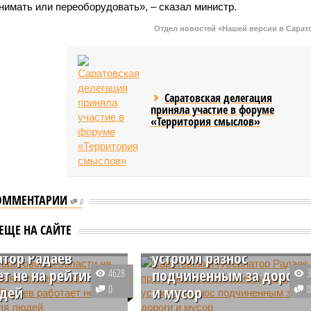
нимать или переоборудовать», – сказал министр.
Отдел новостей «Нашей версии в Сарат
Саратовская делегация
приняла участие в форуме
«Территория смыслов»
ОММЕНТАРИИ
 Саратовской
Саратовский губернатор
0
 не согласны с
Радаев прогулялся по
ЕЩЕ НА САЙТЕ
нием о том, что
вечернему городу и
атор Радаев
устроил разнос
т не на рейтинг, а
подчиненным за дороги
4628
юдей
0
и мусор