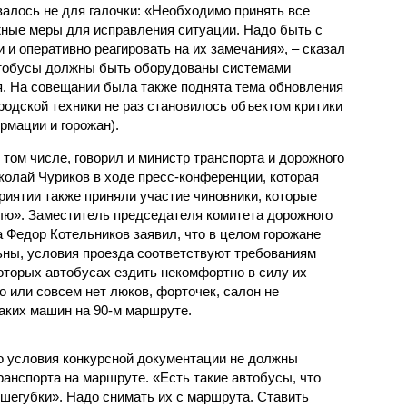
валось не для галочки: «Необходимо принять все
ные меры для исправления ситуации. Надо быть с
 и оперативно реагировать на их замечания», – сказал
автобусы должны быть оборудованы системами
. На совещании была также поднята тема обновления
ородской техники не раз становилось объектом критики
рмации и горожан).
 том числе, говорил и министр транспорта и дорожного
колай Чуриков в ходе пресс-конференции, которая
риятии также приняли участие чиновники, которые
лю». Заместитель председателя комитета дорожного
 Федор Котельников заявил, что в целом горожане
ны, условия проезда соответствуют требованиям
оторых автобусах ездить некомфортно в силу их
 или совсем нет люков, форточек, салон не
аких машин на 90-м маршруте.
то условия конкурсной документации не должны
анспорта на маршруте. «Есть такие автобусы, что
ушегубки». Надо снимать их с маршрута. Ставить