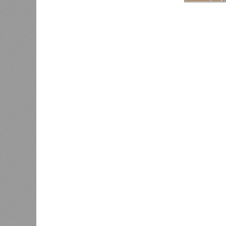
губернатор Саратовской области
Опрос жи
Валерий Радаев практически
области 
возглавил рейтинг глав регионов
недавнее
по активности в Instagram. Его
Госдумы 
смог обойти лишь глава
что глав
Вологодской области.
Радаев р
рейтинга,