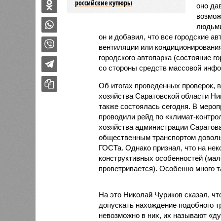
российские купюры
оно да
возмож
людьми
он и добавил, что все городские 
вентиляции или кондиционирования
городского автопарка (состояние г
со стороны средств массовой инфо
Об итогах проведенных проверок, в
хозяйства Саратовской области Ни
также состоялась сегодня. В мероп
проводили рейд по «климат-контро
хозяйства администрации Саратова
общественным транспортом доволь
ГОСТа. Однако признал, что на нек
конструктивных особенностей (мало
проветривается). Особенно много т
На это Николай Чуриков сказал, ч
допускать нахождение подобного тр
невозможно в них, их называют «д