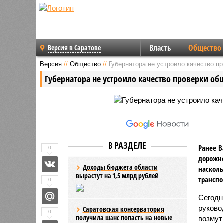
Власть
Общество
Версия в Саратове
Версия
//
Общество
//
Губернатора не устроило качество п
Губернатора не устроило качество проверки об
В РАЗДЕЛЕ
Ранее В
0
дорожно
Доходы бюджета области
насколь
вырастут на 1,5 млрд рублей
транспо
0
Сегодн
руково
Саратовская консерватория
0
получила шанс попасть на новые
возмут