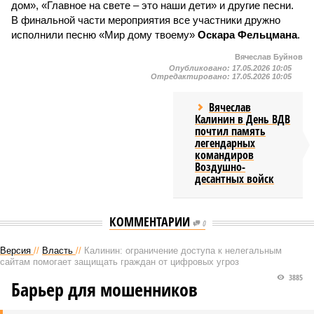
дом», «Главное на свете – это наши дети» и другие песни.
В финальной части мероприятия все участники дружно
исполнили песню «Мир дому твоему»
Оскара Фельцмана
.
Вячеслав Буйнов
Опубликовано:
17.05.2026 10:05
Отредактировано:
17.05.2026 10:05
Вячеслав
Калинин в День ВДВ
почтил память
легендарных
командиров
Воздушно-
десантных войск
КОММЕНТАРИИ
0
Версия
//
Власть
//
Калинин: ограничение доступа к нелегальным
сайтам помогает защищать граждан от цифровых угроз
3885
Барьер для мошенников