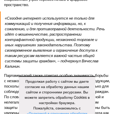
пространство.
«Сегодня интернет используется не только для
коммуникаций и получения информации, но, к
сожалению, и для противоправной деятельности. Речь
идёт о мошенничестве, распространении
контрафактной продукции, незаконной торговле и
иных нарушениях законодательства. Поэтому
своевременное выявление и ограничение доступа к
таким ресурсам является важной частью общей
системы защиты граждан», – подчеркнул Вячеслав
Калинин.
Парламентарий также отметил особую значимость борьбы
с незаконным оборотом алкогольной и табачной продукции,
Продолжая работу с сайтом вы даете
поскольку подобные нарушения несут риски не только для
согласие на обработку данных нашим
соблюдения законодательства, но и для здоровья граждан.
сайтом и сторонними ресурсами. Вы
По словам Калинина, противодействие контрафактной и
можете запретить обработку Cookies в
нелегальной продукции является важным элементом
настройках браузера.
защиты населения. Он отметил, что граждане должны быть
Пожалуйста, ознакомьтесь с
уверены в безопасности приобретаемых товаров, тогда как
«Политикой в отношении обработки