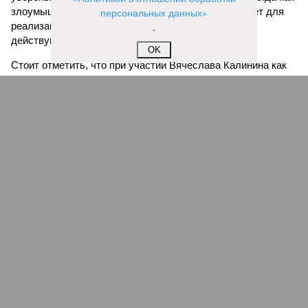
злоумышленники всё активнее используют интернет для
персональных данных»
реализации запрещённой продукции и обхода
.
действующих ограничений.
OK
Стоит отметить, что при участии Вячеслава Калинина как
депутата и члена Общественного совета при
Росалкогольтабакконтроле ведётся системная работа по
выявлению интернет-ресурсов, связанных с незаконным
оборотом алкогольной продукции. Благодаря
взаимодействию с профильными ведомствами и
надзорными органами был ограничен доступ более чем к
200 сайтам, осуществлявшим нелегальную дистанционную
продажу алкоголя. Эксперты считают, что дальнейшее
снижение уровня киберпреступности и других угроз в
цифровой среде возможно только при объединении усилий
государства, бизнеса, экспертного сообщества и
общественных институтов. Существенную роль в этом
процессе продолжают играть профилактика, повышение
цифровой грамотности населения и последовательное
пресечение противоправной деятельности в интернете.
Иван Московкин