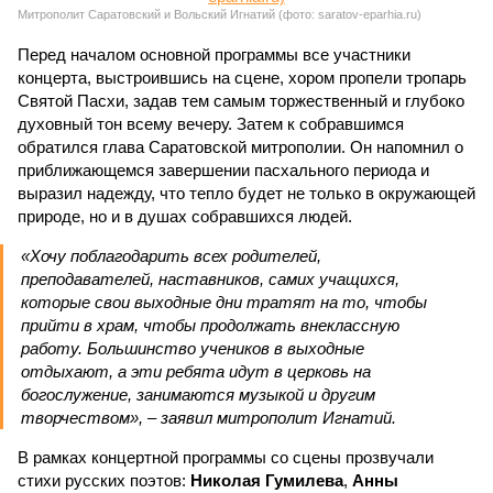
Митрополит Саратовский и Вольский Игнатий (фото: saratov-eparhia.ru)
Перед началом основной программы все участники
концерта, выстроившись на сцене, хором пропели тропарь
Святой Пасхи, задав тем самым торжественный и глубоко
духовный тон всему вечеру. Затем к собравшимся
обратился глава Саратовской митрополии. Он напомнил о
приближающемся завершении пасхального периода и
выразил надежду, что тепло будет не только в окружающей
природе, но и в душах собравшихся людей.
«Хочу поблагодарить всех родителей,
преподавателей, наставников, самих учащихся,
которые свои выходные дни тратят на то, чтобы
прийти в храм, чтобы продолжать внеклассную
работу. Большинство учеников в выходные
отдыхают, а эти ребята идут в церковь на
богослужение, занимаются музыкой и другим
творчеством», – заявил митрополит Игнатий.
В рамках концертной программы со сцены прозвучали
стихи русских поэтов:
Николая Гумилева
,
Анны