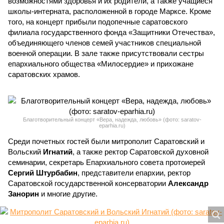
возможностями здоровья и их родители, а также учащиеся
школы-интерната, расположенной в городе Марксе. Кроме
того, на концерт прибыли подопечные саратовского
филиала государственного фонда «Защитники Отечества»,
объединяющего членов семей участников специальной
военной операции. В зале также присутствовали сестры
епархиального общества «Милосердие» и прихожане
саратовских храмов.
Благотворительный концерт «Вера, надежда, любовь» (фото: saratov-
eparhia.ru)
Среди почетных гостей были митрополит Саратовский и
Вольский
Игнатий
, а также ректор Саратовской духовной
семинарии, секретарь Епархиального совета протоиерей
Сергий Штурбабин
, представители епархии, ректор
Саратовской государственной консерватории
Александр
Занорин
и многие другие.