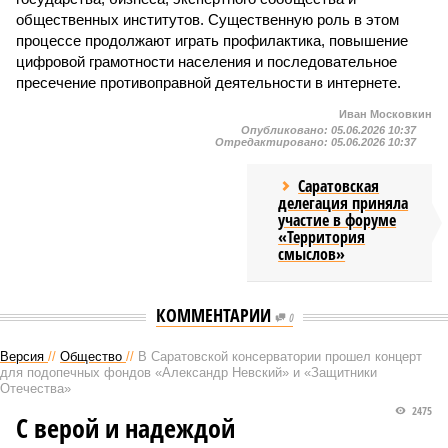
общественных институтов. Существенную роль в этом
процессе продолжают играть профилактика, повышение
цифровой грамотности населения и последовательное
пресечение противоправной деятельности в интернете.
Иван Московкин
Опубликовано:
05.06.2026 10:37
Отредактировано:
05.06.2026 10:37
Саратовская
делегация приняла
участие в форуме
«Территория
смыслов»
КОММЕНТАРИИ
0
Версия
//
Общество
//
В Саратовской консерватории прошел концерт
для подопечных фондов «Александр Невский» и «Защитники
Отечества»
2475
С верой и надеждой