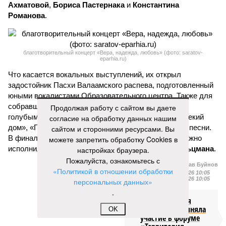
Ахматовой
,
Бориса Пастернака
и
Константина
Романова
.
благотворительный концерт «Вера, надежда, любовь» (фото: saratov-
eparhia.ru)
Что касается вокальных выступлений, их открыл
задостойник Пасхи Валаамского распева, подготовленный
юными вокалистами Образовательного центра. Также для
собравшихся прозвучали композиции «Над небом
Продолжая работу с сайтом вы даете
голубым», «За рекой», «Все зависит от Бога», «Далекий
согласие на обработку данных нашим
дом», «Главное на свете – это наши дети» и другие песни.
сайтом и сторонними ресурсами. Вы
В финальной части мероприятия все участники дружно
можете запретить обработку Cookies в
исполнили песню «Мир дому твоему»
Оскара Фельцмана
.
настройках браузера.
Пожалуйста, ознакомьтесь с
Вячеслав Буйнов
«Политикой в отношении обработки
Опубликовано:
17.05.2026 10:05
Отредактировано:
17.05.2026 10:05
персональных данных»
.
Саратовская
делегация приняла
OK
участие в форуме