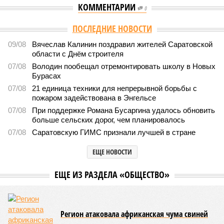
КОММЕНТАРИИ
0
Версия
//
Общество
//
В Саратовской консерватории прошел концерт
для подопечных фондов «Александр Невский» и «Защитники
Отечества»
2503
С верой и надеждой
В Саратовской консерватории прошел концерт для
подопечных фондов «Александр Невский» и
«Защитники Отечества»
В Саратовской консерватории прошел концерт для подопечных фондов
«Александр Невский» и «Защитники Отечества» (фото: saratov-eparhia.ru)
В театральном зале Саратовской государственной консерватории
имени Л. В. Собинова 16 мая состоялся масштабный