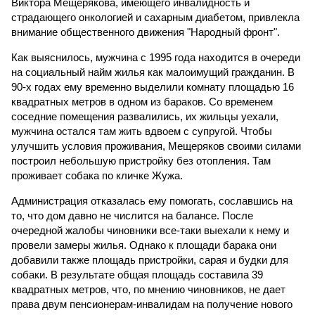
Виктора Мещерякова, имеющего инвалидность и
страдающего онкологией и сахарным диабетом, привлекла
внимание общественного движения "Народный фронт".
Как выяснилось, мужчина с 1995 года находится в очереди
на социальный найм жилья как малоимущий гражданин. В
90-х годах ему временно выделили комнату площадью 16
квадратных метров в одном из бараков. Со временем
соседние помещения развалились, их жильцы уехали,
мужчина остался там жить вдвоем с супругой. Чтобы
улучшить условия проживания, Мещеряков своими силами
построил небольшую пристройку без отопления. Там
проживает собака по кличке Жужа.
Администрация отказалась ему помогать, сославшись на
то, что дом давно не числится на балансе. После
очередной жалобы чиновники все-таки выехали к нему и
провели замеры жилья. Однако к площади барака они
добавили также площадь пристройки, сарая и будки для
собаки. В результате общая площадь составила 39
квадратных метров, что, по мнению чиновников, не дает
права двум пенсионерам-инвалидам на получение нового