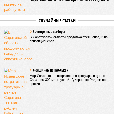
Гостями мероприятия стали подопечные фондов «Александр Невский» и
«Защитники Отечества» (фото: saratov-eparhia.ru)
В зрительном зале собрались особые гости, ради которых
и задумывалось это душевное мероприятие. Приглашения
получили подопечные благотворительного фонда
«Александр Невский» – дети с ограниченными
возможностями здоровья и их родители, а также учащиеся
школы-интерната, расположенной в городе Марксе. Кроме
того, на концерт прибыли подопечные саратовского
филиала государственного фонда «Защитники Отечества»,
объединяющего членов семей участников специальной
военной операции. В зале также присутствовали сестры
епархиального общества «Милосердие» и прихожане
саратовских храмов.
Благотворительный концерт «Вера, надежда, любовь» (фото: saratov-
eparhia.ru)
Среди почетных гостей были митрополит Саратовский и