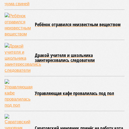
благотворительный концерт «Вера, надежда, любовь».
Мероприятие было организовано Образовательным центром по
развитию детского и юношеского творчества, действующим при
Саратовской духовной семинарии по благословению
митрополита Саратовского и Вольского Игнатия.
Инициатором и главным организатором творческого вечера
выступила бессменный руководитель центра
Елена
Трошина
, которая сумела собрать на одной сцене
воспитанников сразу нескольких православных учебных
заведений области и подарить настоящий праздник тем,
кто особенно нуждается в поддержке и внимании.
Участниками концертной программы стали талантливые
учащиеся самого Образовательного центра, а также
воспитанники Покровской православной классической
гимназии имени святого благоверного князя Александра
Невского и ученики Русской православной классической
гимназии имени преподобного Сергия Радонежского.