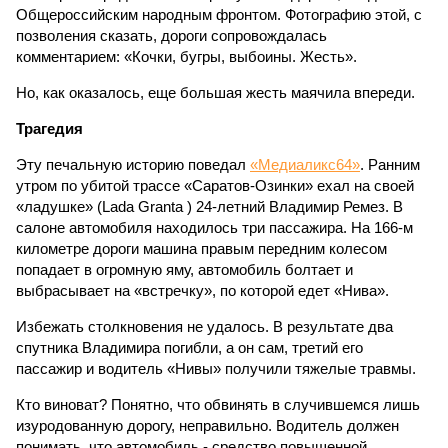
Общероссийским народным фронтом. Фотографию этой, с
позволения сказать, дороги сопровождалась
комментарием: «Кочки, бугры, выбоины. Жесть».
Но, как оказалось, еще большая жесть маячила впереди.
Трагедия
Эту печальную историю поведал
«Медиаликс64»
. Ранним
утром по убитой трассе «Саратов-Озинки» ехал на своей
«ладушке» (Lada Granta ) 24-летний Владимир Ремез. В
салоне автомобиля находилось три пассажира. На 166-м
километре дороги машина правым передним колесом
попадает в огромную яму, автомобиль болтает и
выбрасывает на «встречку», по которой едет «Нива».
Избежать столкновения не удалось. В результате два
спутника Владимира погибли, а он сам, третий его
пассажир и водитель «Нивы» получили тяжелые травмы.
Кто виноват? Понятно, что обвинять в случившемся лишь
изуродованную дорогу, неправильно. Водитель должен
понимать, что автомобиль - средство повышенной