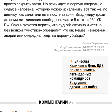
просто закрыть глаза. Но речь идет, в первую очередь, о
судьбе человека, которую можно искалечить вот так же, по
щелчку, как залатали ямы после аварии. Владимиру грозит
до семи лет лишения свободы по части 5 статьи 264 УК
РФ. Очень хочется верить, что суд объективно и честно,
без всякой «мистики» определит, кто он, Ремез, - виновник
аварии или очередная жертва дороги-убийцы?
Ольга Варнавская
Опубликовано:
16.08.2019 19:07
Отредактировано:
16.08.2019 20:16
Вячеслав
Калинин в День ВДВ
почтил память
легендарных
командиров
Воздушно-
десантных войск
КОММЕНТАРИИ
0