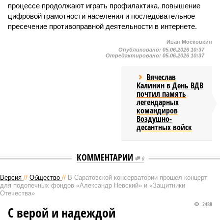
процессе продолжают играть профилактика, повышение
цифровой грамотности населения и последовательное
пресечение противоправной деятельности в интернете.
Иван Московкин
Опубликовано:
05.06.2026 10:37
Отредактировано:
05.06.2026 10:37
Вячеслав
Калинин в День ВДВ
почтил память
легендарных
командиров
Воздушно-
десантных войск
КОММЕНТАРИИ
0
Версия
//
Общество
//
В Саратовской консерватории прошел концерт
для подопечных фондов «Александр Невский» и «Защитники
Отечества»
2488
С верой и надеждой