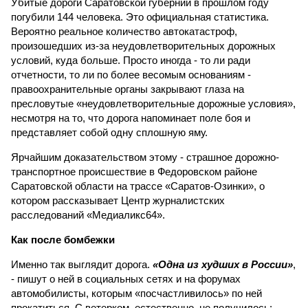
Убитые дороги Саратовской губернии в прошлом году
погубили 144 человека. Это официальная статистика.
Вероятно реальное количество автокатастроф,
произошедших из-за неудовлетворительных дорожных
условий, куда больше. Просто иногда - то ли ради
отчетности, то ли по более весомым основаниям -
правоохранительные органы закрывают глаза на
пресловутые «неудовлетворительные дорожные условия»,
несмотря на то, что дорога напоминает поле боя и
представляет собой одну сплошную яму.
Ярчайшим доказательством этому - страшное дорожно-
транспортное происшествие в Федоровском районе
Саратовской области на трассе «Саратов-Озинки», о
котором рассказывает Центр журналистских
расследований «Медиаликс64».
Как после бомбежки
Именно так выглядит дорога.
«Одна из худших в России»
,
- пишут о ней в социальных сетях и на форумах
автомобилисты, которым «посчастливилось» по ней
прокатиться. С ветерком, естественно, не получилось: