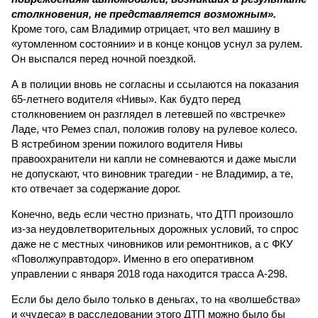
столкновения, не представляется возможным».
Кроме того, сам Владимир отрицает, что вел машину в
«утомленном состоянии» и в конце концов уснул за рулем.
Он выспался перед ночной поездкой.
А в полиции вновь не согласны и ссылаются на показания
65-летнего водителя «Нивы». Как будто перед
столкновением он разглядел в летевшей по «встречке»
Ладе, что Ремез спал, положив голову на рулевое колесо.
В ястребином зрении пожилого водителя Нивы
правоохранители ни капли не сомневаются и даже мысли
не допускают, что виновник трагедии - не Владимир, а те,
кто отвечает за содержание дорог.
Конечно, ведь если честно признать, что ДТП произошло
из-за неудовлетворительных дорожных условий, то спрос
даже не с местных чиновников или ремонтников, а с ФКУ
«Поволжуправтодор». Именно в его оперативном
управлении с января 2018 года находится трасса А-298.
Если бы дело было только в деньгах, то на «волшебства»
и «чудеса» в расследовании этого ДТП можно было бы