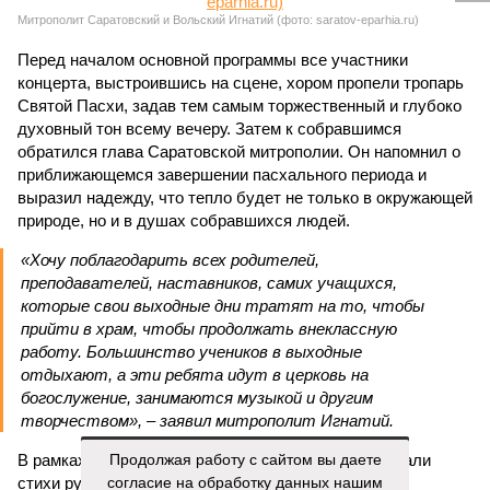
Митрополит Саратовский и Вольский Игнатий (фото: saratov-eparhia.ru)
Перед началом основной программы все участники
концерта, выстроившись на сцене, хором пропели тропарь
Святой Пасхи, задав тем самым торжественный и глубоко
духовный тон всему вечеру. Затем к собравшимся
обратился глава Саратовской митрополии. Он напомнил о
приближающемся завершении пасхального периода и
выразил надежду, что тепло будет не только в окружающей
природе, но и в душах собравшихся людей.
«Хочу поблагодарить всех родителей,
преподавателей, наставников, самих учащихся,
которые свои выходные дни тратят на то, чтобы
прийти в храм, чтобы продолжать внеклассную
работу. Большинство учеников в выходные
отдыхают, а эти ребята идут в церковь на
богослужение, занимаются музыкой и другим
творчеством», – заявил митрополит Игнатий.
Продолжая работу с сайтом вы даете
В рамках концертной программы со сцены прозвучали
согласие на обработку данных нашим
стихи русских поэтов:
Николая Гумилева
,
Анны