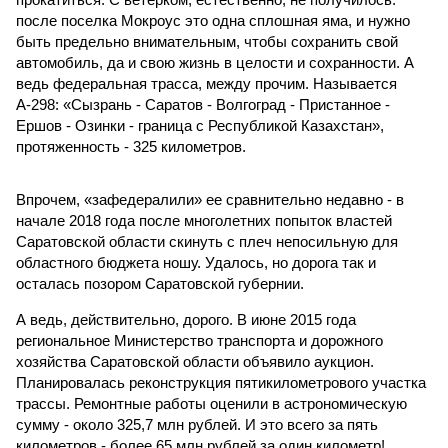
после поселка Мокроус это одна сплошная яма, и нужно
быть предельно внимательным, чтобы сохранить свой
автомобиль, да и свою жизнь в целости и сохранности. А
ведь федеральная трасса, между прочим. Называется
А-298: «Сызрань - Саратов - Волгоград - Пристанное -
Ершов - Озинки - граница с Республикой Казахстан»,
протяженность - 325 километров.
Впрочем, «зафедералили» ее сравнительно недавно - в
начале 2018 года после многолетних попыток властей
Саратовской области скинуть с плеч непосильную для
областного бюджета ношу. Удалось, но дорога так и
осталась позором Саратовской губернии.
А ведь, действительно, дорого. В июне 2015 года
региональное Министерство транспорта и дорожного
хозяйства Саратовской области объявило аукцион.
Планировалась реконструкция пятикилометрового участка
трассы. Ремонтные работы оценили в астрономическую
сумму - около 325,7 млн рублей. И это всего за пять
километров - более 65 млн рублей за один километр!