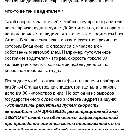
состояние дорожного покрытия удовлетворительное».
Что-то не так с водителем?
Такой вопрос задают и себе, и обществу правоохранители
после произошедших чудес. Действительно, если дорога в
полном порядке то, видимо, что-то не так с водителем Lada
Granta. В запасе силовиков сразу множество причин, по
которым Владимир не справился с управлением
собственным автомобилем. Например, «утомленное
состояние водителя» - это раз, скорость «около 90
километров в час», с которой он якобы двигался по
«неровной дороге» - это два.
Последнее якобы доказанный факт: на панели приборов
разбитой Grantы стрелка спидометра застыла в районе
деления 90 километров в час. Но вот один из выводов
государственного судебного эксперта Андрея Гайшуна:
«Установить расчетным путем скорость
автомобиля «ЛАДА-219010» регистрационный знак
Х353ХО 64 исходя из обстановки, зафиксированной
при проведении осмотра места происшествия, и по
повреждениям автомобилей, возникших в результате