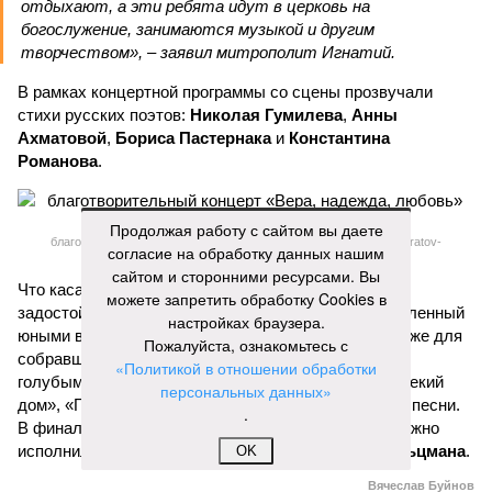
отдыхают, а эти ребята идут в церковь на
богослужение, занимаются музыкой и другим
творчеством», – заявил митрополит Игнатий.
В рамках концертной программы со сцены прозвучали
стихи русских поэтов:
Николая Гумилева
,
Анны
Ахматовой
,
Бориса Пастернака
и
Константина
Романова
.
Продолжая работу с сайтом вы даете
благотворительный концерт «Вера, надежда, любовь» (фото: saratov-
согласие на обработку данных нашим
eparhia.ru)
сайтом и сторонними ресурсами. Вы
Что касается вокальных выступлений, их открыл
можете запретить обработку Cookies в
задостойник Пасхи Валаамского распева, подготовленный
настройках браузера.
юными вокалистами Образовательного центра. Также для
Пожалуйста, ознакомьтесь с
собравшихся прозвучали композиции «Над небом
«Политикой в отношении обработки
голубым», «За рекой», «Все зависит от Бога», «Далекий
персональных данных»
дом», «Главное на свете – это наши дети» и другие песни.
.
В финальной части мероприятия все участники дружно
исполнили песню «Мир дому твоему»
Оскара Фельцмана
.
OK
Вячеслав Буйнов