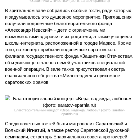
«Защитники Отечества» (фото: saratov-eparhia.ru)
В зрительном зале собрались особые гости, ради которых
и задумывалось это душевное мероприятие. Приглашения
получили подопечные благотворительного фонда
«Александр Невский» – дети с ограниченными
возможностями здоровья и их родители, а также учащиеся
школы-интерната, расположенной в городе Марксе. Кроме
того, на концерт прибыли подопечные саратовского
филиала государственного фонда «Защитники Отечества»,
объединяющего членов семей участников специальной
военной операции. В зале также присутствовали сестры
епархиального общества «Милосердие» и прихожане
саратовских храмов.
Благотворительный концерт «Вера, надежда, любовь» (фото: saratov-
eparhia.ru)
Среди почетных гостей были митрополит Саратовский и
Вольский
Игнатий
, а также ректор Саратовской духовной
семинарии, секретарь Епархиального совета протоиерей