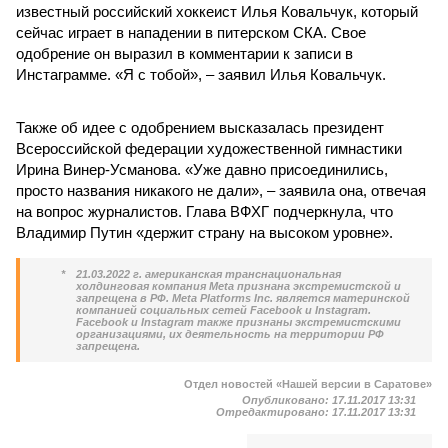
известный российский хоккеист Илья Ковальчук, который
сейчас играет в нападении в питерском СКА. Свое
одобрение он выразил в комментарии к записи в
Инстаграмме. «Я с тобой», – заявил Илья Ковальчук.
Также об идее с одобрением высказалась президент
Всероссийской федерации художественной гимнастики
Ирина Винер-Усманова. «Уже давно присоединились,
просто названия никакого не дали», – заявила она, отвечая
на вопрос журналистов. Глава ВФХГ подчеркнула, что
Владимир Путин «держит страну на высоком уровне».
*
21.03.2022 г. американская транснациональная
холдинговая компания Meta признана экстремистской и
запрещена в РФ. Meta Platforms Inc. является материнской
компанией социальных сетей Facebook и Instagram.
Facebook и Instagram также признаны экстремистскими
организациями, их деятельность на территории РФ
запрещена.
Отдел новостей «Нашей версии в Саратове»
Опубликовано:
17.11.2017 13:31
Отредактировано:
17.11.2017 13:31