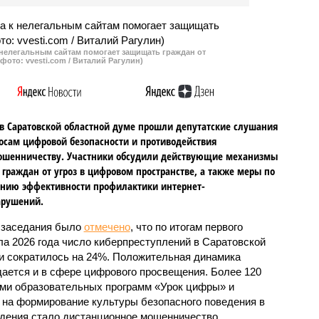
ия следствия по
ю в получении взятки в
упном размере.
 нелегальным сайтам помогает защищать граждан от
фото: vvesti.com / Виталий Рагулин)
в Саратовской областной думе прошли депутатские слушания
осам цифровой безопасности и противодействия
ошенничеству. Участники обсудили действующие механизмы
граждан от угроз в цифровом пространстве, а также меры по
нию эффективности профилактики интернет-
арушений.
 заседания было
отмечено
, что по итогам первого
ла 2026 года число киберпреступлений в Саратовской
и сократилось на 24%. Положительная динамика
ается и в сфере цифрового просвещения. Более 120
ами образовательных программ «Урок цифры» и
на формирование культуры безопасного поведения в
дения стало дистанционное мошенничество.