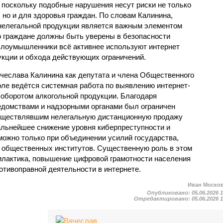
 поскольку подобные нарушения несут риски не только
 но и для здоровья граждан. По словам Калинина,
 нелегальной продукции является важным элементом
о граждане должны быть уверены в безопасности
 злоумышленники всё активнее используют интернет
кции и обхода действующих ограничений.
ячеслава Калинина как депутата и члена Общественного
оле ведётся системная работа по выявлению интернет-
 оборотом алкогольной продукции. Благодаря
домствами и надзорными органами был ограничен
осуществлявшим нелегальную дистанционную продажу
дальнейшее снижение уровня киберпреступности и
можно только при объединении усилий государства,
и общественных институтов. Существенную роль в этом
илактика, повышение цифровой грамотности населения
отивоправной деятельности в интернете.
Иван Моско
Опубликовано:
05.06.2026 
Отредактировано:
05.06.2026 