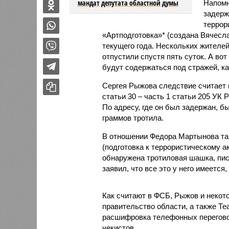
мандат депутата областной думы
Напомн
задерж
террор
«Артподготовка»* (создана Вячесл
текущего года. Нескольких жителей
отпустили спустя пять суток. А во
будут содержаться под стражей, ка
Сергея Рыжова следствие считает 
статьи 30 – часть 1 статьи 205 УК 
По адресу, где он был задержан, б
граммов тротила.
В отношении Федора Мартынова так
(подготовка к террористическому ак
обнаружена тротиловая шашка, пи
заявил, что все это у него имеется
Как считают в ФСБ, Рыжов и некото
правительство области, а также Т
расшифровка телефонных переговор
чекистов.