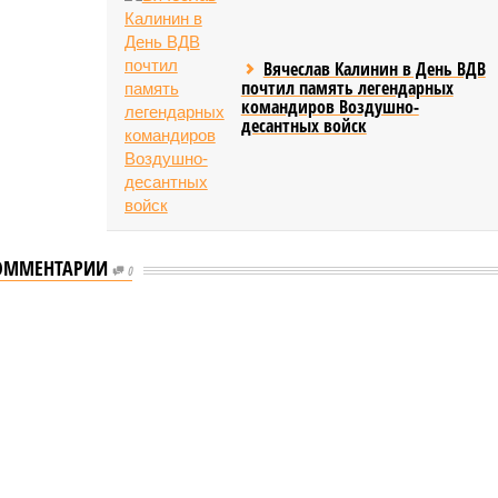
Вячеслав Калинин в День ВДВ
почтил память легендарных
командиров Воздушно-
десантных войск
ОММЕНТАРИИ
0
л концерт для подопечных фондов «Александр Невский» и «Защитники
 для подопечных фондов «Александр