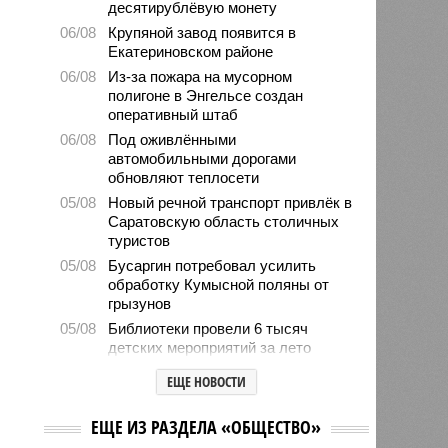
десятирублёвую монету
06/08
Крупяной завод появится в
Екатериновском районе
06/08
Из-за пожара на мусорном
полигоне в Энгельсе создан
оперативный штаб
06/08
Под оживлёнными
автомобильными дорогами
обновляют теплосети
05/08
Новый речной транспорт привлёк в
Саратовскую область столичных
туристов
05/08
Бусаргин потребовал усилить
обработку Кумысной поляны от
грызунов
05/08
Библиотеки провели 6 тысяч
детских мероприятий за лето
05/08
Власти формируют стратегию
ЕЩЕ НОВОСТИ
развития медицины до 2030 года
04/08
Губернатор Роман Бусаргин
ЕЩЕ ИЗ РАЗДЕЛА «ОБЩЕСТВО»
обсудил с главой Ртищевского