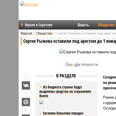
Власть
Общество
Версия в Саратове
Версия
//
Общество
//
Сергея Рыжова оставили под арестом
Сергея Рыжова оставили под арестом до 1 январ
В РАЗДЕЛЕ
Сегодня
0
на реше
Из бюджета страны будут
пресече
выделены средства на сохранение
0
Волги
Ранее 
содерж
Оспори
0
Евгению Ковалеву передан