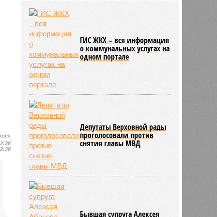
района модернизацию водных
сетей
04/08
Саратовская область заняла 12
место по внедрению Платформы
ГИС ЖКХ – вся информация
обратной связи
о коммунальных услугах на
04/08
Ртищевскому району на ремонт
одном портале
дорог направят дополнительные
средства
Депутаты Верховной рады
проголосовали против
ове»
снятия главы МВД
12:38
12:38
Бывшая супруга Алексея