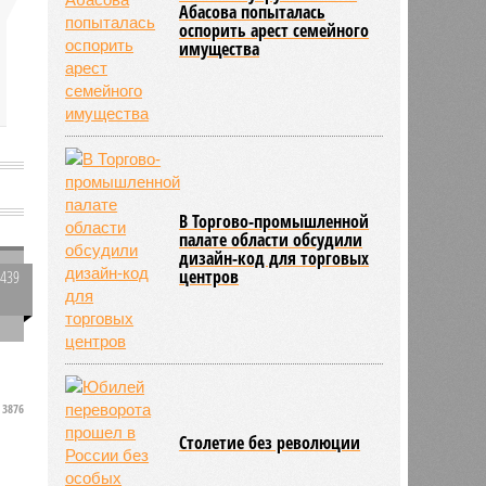
Абасова попыталась
оспорить арест семейного
имущества
а
В Торгово-промышленной
палате области обсудили
дизайн-код для торговых
центров
3439
0
3876
а
Столетие без революции
х