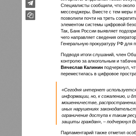
Специалисты сообщили, что около
мессенджеры. Вместе с тем меры п
позволили почти на треть сократи
элементом системы цифровой безо
Так, Банк России выявляет подозр
чего направляет сведения оператор
Генеральную прокуратуру РФ для 
Подводя итоги слушаний, член Общ
контролю за алкогольным и табачн
Вячеслав Калинин
подчеркнул, чт
переместилась в цифровое простра
«Сегодня интернет используется 
информации, но, к сожалению, и 
мошенничестве, распространении
иных нарушениях законодательст
ограничение доступа к таким ре
защиты граждан», – подчеркнул В
Парламентарий также отметил осо