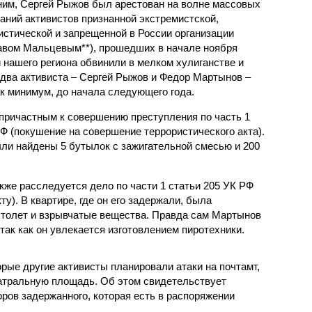
им, Сергей Рыжов был арестован на волне массовых
аний активистов признанной экстремистской,
истической и запрещенной в России организации
авом Мальцевым**), прошедших в начале ноября
 нашего региона обвинили в мелком хулиганстве и
т два активиста – Сергей Рыжов и Федор Мартынов –
к минимум, до начала следующего года.
причастным к совершению преступления по часть 1
РФ (покушение на совершение террористического акта).
ыли найдены 5 бутылок с зажигательной смесью и 200
же расследуется дело по части 1 статьи 205 УК РФ
ту). В квартире, где он его задержали, была
столет и взрывчатые вещества. Правда сам Мартынов
, так как он увлекается изготовлением пиротехники.
рые другие активисты планировали атаки на почтамт,
еатральную площадь. Об этом свидетельствует
ов задержанного, которая есть в распоряжении