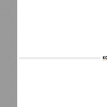
К
Версия
//
Общество
//
В Саратовской консерватории проше
Отечества»
С верой и надеждой
В Саратовской консерватории прошел концерт
Невский» и «Защитники Отечества»