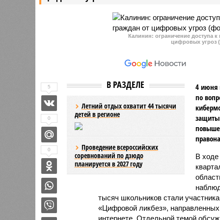
проведен
обвинени
особо кр
Калинин: ограничение доступа к
цифровых угроз (
В РАЗДЕЛЕ
4 июня 
5
по вопр
Летний отдых охватит 44 тысячи
киберм
детей в регионе
защиты 
0
повыше
правон
Проведение всероссийских
0
соревнований по дзюдо
В ходе
планируется в 2027 году
кварта
област
наблюд
тысяч школьников стали участник
«Цифровой ликбез», направленных 
интернете. Отдельной темой обсуж