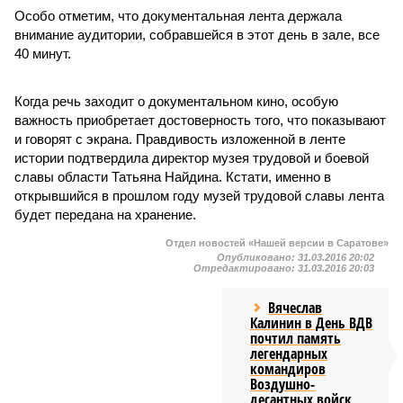
Особо отметим, что документальная лента держала
внимание аудитории, собравшейся в этот день в зале, все
40 минут.
Когда речь заходит о документальном кино, особую
важность приобретает достоверность того, что показывают
и говорят с экрана. Правдивость изложенной в ленте
истории подтвердила директор музея трудовой и боевой
славы области Татьяна Найдина. Кстати, именно в
открывшийся в прошлом году музей трудовой славы лента
будет передана на хранение.
Отдел новостей «Нашей версии в Саратове»
Опубликовано:
31.03.2016 20:02
Отредактировано:
31.03.2016 20:03
Вячеслав
Калинин в День ВДВ
почтил память
легендарных
командиров
Воздушно-
десантных войск