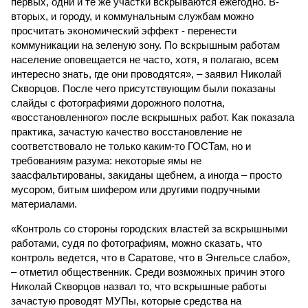
первых, одни и те же участки вскрываются ежегодно. В-
вторых, и городу, и коммунальным службам можно
просчитать экономический эффект - перенести
коммуникации на зеленую зону. По вскрышным работам
население оповещается не часто, хотя, я полагаю, всем
интересно знать, где они проводятся», – заявил Николай
Скворцов. После чего присутствующим были показаны
слайды с фотографиями дорожного полотна,
«восстановленного» после вскрышных работ. Как показала
практика, зачастую качество восстановление не
соответствовало не только каким-то ГОСТам, но и
требованиям разума: некоторые ямы не
заасфальтированы, закиданы щебнем, а иногда – просто
мусором, битым шифером или другими подручными
материалами.
«Контроль со стороны городских властей за вскрышными
работами, судя по фотографиям, можно сказать, что
контроль ведется, что в Саратове, что в Энгельсе слабо»,
– отметил общественник. Среди возможных причин этого
Николай Скворцов назвал то, что вскрышные работы
зачастую проводят МУПы, которые средства на