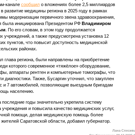
ам-канале
сообщил
о вложениях более 2,5 миллиардов
 в развитие медицины региона в 2025 году в рамках
ммы модернизации первичного звена здравоохранения,
я была инициирована Президентом РФ
Владимиром
ым
. По его словам, в этом году продолжается
х учреждений, а также предусмотрена установка 12
х пунктов, что повысит доступность медицинской
сельских районах.
ил глава региона, были направлены на приобретение
реди которого современное «тяжёлое» оборудование,
фы, аппараты рентген и компьютерные томографы, что
 диагностики. Также, Бусаргин уточнил, что закуплен
с и 7 автомобилей, позволяющие выездным бригадам
мощь населению.
 последние годы значительно укрепила систему
а учреждения и повысила качество медицинских услуг,
ичной помощи, делая медицинскую помощь более
 жителей Саратовской области, добавил губернатор.
Лана Спесив