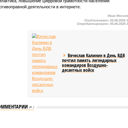
илактика, повышение цифровой грамотности населения
отивоправной деятельности в интернете.
Иван Моско
Опубликовано:
05.06.2026 
Отредактировано:
05.06.2026 
Вячеслав Калинин в День ВДВ
почтил память легендарных
командиров Воздушно-
десантных войск
ОММЕНТАРИИ
0
л концерт для подопечных фондов «Александр Невский» и «Защитники