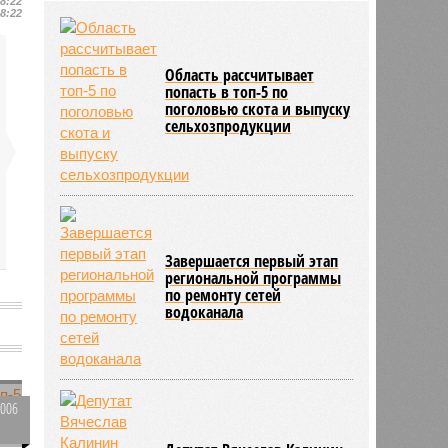
18:22
развития медицины до 2030 года
18:22
04/08
Губернатор Роман Бусаргин
обсудил с главой Ртищевского
района модернизацию водных
Область рассчитывает
сетей
попасть в топ-5 по
поголовью скота и выпуску
04/08
Саратовская область заняла 12
сельхозпродукции
место по внедрению Платформы
обратной связи
Завершается первый этап
региональной программы
по ремонту сетей
водоканала
9006
я