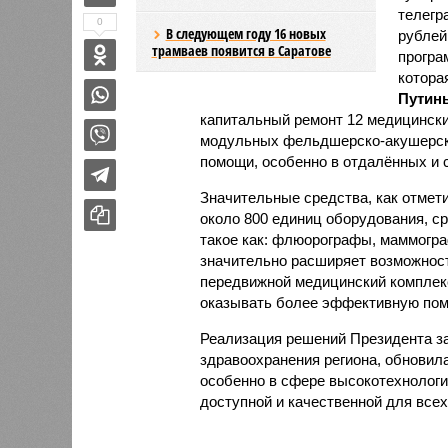
телегр
0
В следующем году 16 новых
рублей
трамваев появится в Саратове
програ
котора
Путин
капитальный ремонт 12 медицински
модульных фельдшерско-акушерски
помощи, особенно в отдалённых и 
Значительные средства, как отмет
около 800 единиц оборудования, с
такое как: флюорографы, маммогра
значительно расширяет возможности
передвижной медицинский комплек
оказывать более эффективную по
Реализация решений Президента за
здравоохранения региона, обновил
особенно в сфере высокотехнолог
доступной и качественной для всех