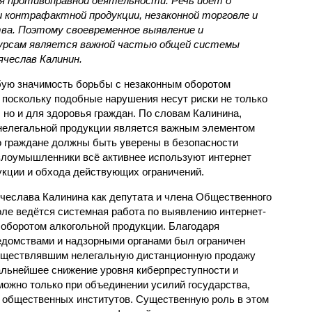
для противоправной деятельности. Речь идёт о
 контрафактной продукции, незаконной торговле и
ва. Поэтому своевременное выявление и
сурсам является важной частью общей системы
ячеслав Калинин.
бую значимость борьбы с незаконным оборотом
 поскольку подобные нарушения несут риски не только
 но и для здоровья граждан. По словам Калинина,
 нелегальной продукции является важным элементом
о граждане должны быть уверены в безопасности
 злоумышленники всё активнее используют интернет
кции и обхода действующих ограничений.
ячеслава Калинина как депутата и члена Общественного
оле ведётся системная работа по выявлению интернет-
 оборотом алкогольной продукции. Благодаря
домствами и надзорными органами был ограничен
осуществлявшим нелегальную дистанционную продажу
дальнейшее снижение уровня киберпреступности и
можно только при объединении усилий государства,
и общественных институтов. Существенную роль в этом