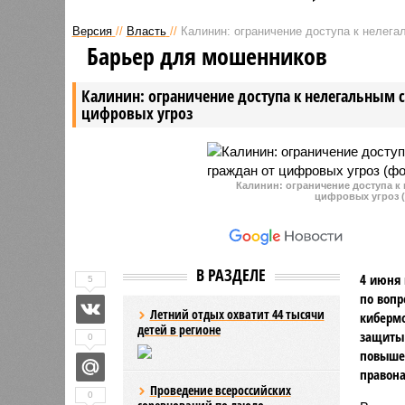
конкурсный отбор
превысил
Версия
//
Власть
//
Калинин: ограничение доступа к нелег
инвестиционных проектов,
раза. Аб
Барьер для мошенников
организованный Министерством
населени
экономического развития РФ.
приближа
Калинин: ограничение доступа к нелегальным 
Были рассмотрены и заявки от
прошлого
цифровых угроз
Саратовской области.
Калинин: ограничение доступа к
цифровых угроз (
В РАЗДЕЛЕ
4 июня 
5
по вопр
Летний отдых охватит 44 тысячи
киберм
детей в регионе
защиты 
0
повыше
правон
Проведение всероссийских
0