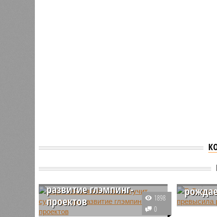
К
Саратовская область
В Сара
получит субсидии на
смертн
развитие глэмпинг-
рождае
1898
проектов
За январ
0
9 июня 2025 года завершился
Саратовс