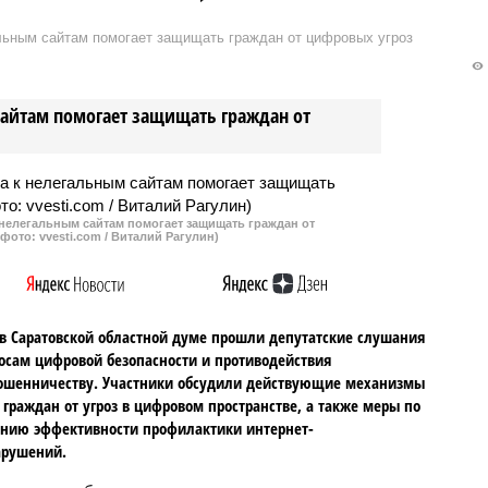
а рождаемость в 2,5
область вошла в топ-5 регионов
альным сайтам помогает защищать граждан от цифровых угроз
солютная убыль
страны с самым низким уровнем
я в регионе
расходов на здравоохранение. В
ется к показателям
среднем на медицину в регионе
сайтам помогает защищать граждан от
 года.
выделяют примерно 2,41 тысячи
рублей на одного человека.
 нелегальным сайтам помогает защищать граждан от
фото: vvesti.com / Виталий Рагулин)
в Саратовской областной думе прошли депутатские слушания
осам цифровой безопасности и противодействия
ошенничеству. Участники обсудили действующие механизмы
граждан от угроз в цифровом пространстве, а также меры по
нию эффективности профилактики интернет-
арушений.