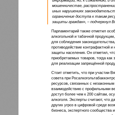
информации, но, к сожалению, и 
мошенничестве, распространении
иных нарушениях законодательст
ограничение доступа к таким ре
защиты граждан», – подчеркнул В
Парламентарий также отметил осо
алкогольной и табачной продукции,
для соблюдения законодательства,
противодействие контрафактной и
защиты населения. Он отметил, чт
приобретаемых товаров, тогда как
для реализации запрещённой проду
Стоит отметить, что при участии В
совета при Росалкогольтабакконтр
ресурсов, связанных с незаконным
взаимодействию с профильными ве
доступ более чем к 200 сайтам, 
алкоголя. Эксперты считают, что 
других угроз в цифровой среде воз
бизнеса, экспертного сообщества 