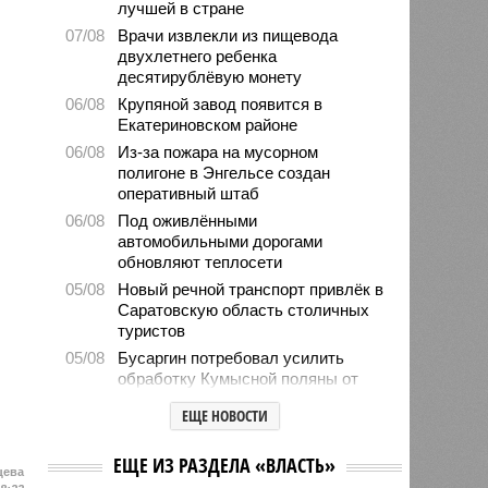
лучшей в стране
07/08
Врачи извлекли из пищевода
двухлетнего ребенка
десятирублёвую монету
06/08
Крупяной завод появится в
Екатериновском районе
06/08
Из-за пожара на мусорном
полигоне в Энгельсе создан
оперативный штаб
06/08
Под оживлёнными
автомобильными дорогами
обновляют теплосети
05/08
Новый речной транспорт привлёк в
Саратовскую область столичных
туристов
05/08
Бусаргин потребовал усилить
обработку Кумысной поляны от
грызунов
ЕЩЕ НОВОСТИ
05/08
Библиотеки провели 6 тысяч
детских мероприятий за лето
ЕЩЕ ИЗ РАЗДЕЛА «ВЛАСТЬ»
цева
05/08
Власти формируют стратегию