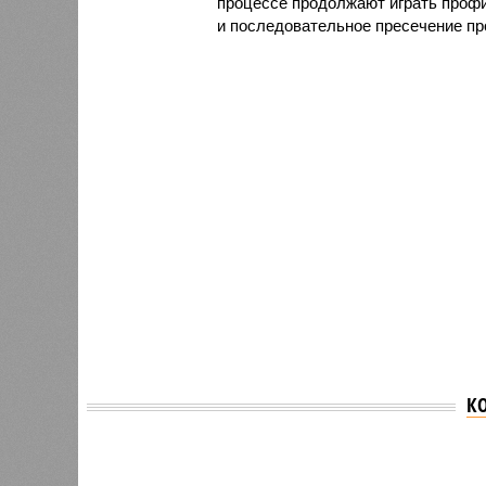
процессе продолжают играть проф
и последовательное пресечение пр
К
Версия
//
Общество
//
В Саратовской консерватории проше
Отечества»