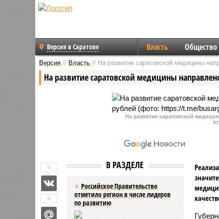
Власть
Общество
Версия в Саратове
Версия
//
Власть
//
На развитие саратовской медицины нап
На развитие саратовской медицины направлен
На развитие саратовской медици
ht
В РАЗДЕЛЕ
Реализа
0
значите
Российское Правительство
медици
отметило регион в числе лидеров
качеств
0
по развитию
Губерн