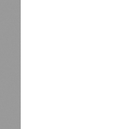
С верой и надеждой
В Саратовской консерватории прошел концерт
Невский» и «Защитники Отечества»
В Саратовской консерватории п
Невский» и «Защитник
В РАЗДЕЛЕ
В театр
1
имени Л
Вячеслав Калинин: депутаты и
благотв
чиновники должны поддерживать
было ор
1
связь с ветеранскими
и юноше
сообществами региона
семинар
Игнатия
0
Валидаторы на саратовских
Инициа
брутто-маршрутах временно
выступ
отключили