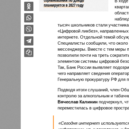
соревнований по дзюдо
В ходе
планируется в 2027 году
кварта
област
наблюд
тысяч школьников стали участник
«Цифровой ликбез», направленных 
интернете. Отдельной темой обсуж
Специалисты сообщили, что около
мессенджеры. Вместе с тем меры п
позволили почти на треть сократи
элементом системы цифровой безо
Так, Банк России выявляет подозр
чего направляет сведения оператор
Генеральную прокуратуру РФ для 
Подводя итоги слушаний, член Общ
контролю за алкогольным и табачн
Вячеслав Калинин
подчеркнул, чт
переместилась в цифровое простра
«Сегодня интернет используется 