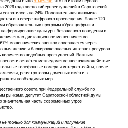
 заседания было
отмечено
, что по итогам первого
ла 2026 года число киберпреступлений в Саратовской
и сократилось на 24%. Положительная динамика
ается и в сфере цифрового просвещения. Более 120
ами образовательных программ «Урок цифры» и
на формирование культуры безопасного поведения в
дения стало дистанционное мошенничество.
 67% мошеннических звонков совершается через
о выявлению и блокировке опасных интернет-ресурсов
ть количество подобных преступлений. Важным
пасности остаётся межведомственное взаимодействие.
ительные телефонные номера и интернет-сайты, после
ам связи, регистраторам доменных имён и в
принятия необходимых мер.
ественного совета при Федеральной службе по
ым рынками, депутат Саратовской областной думы
о значительная часть современных угроз
нство.
не только для коммуникаций и получения