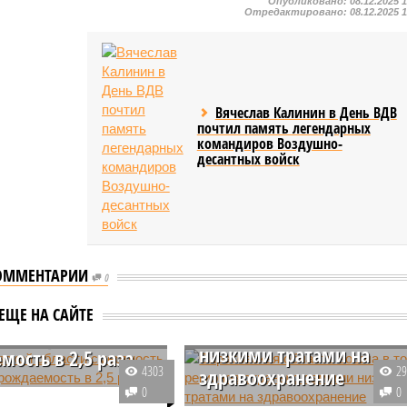
Опубликовано:
08.12.2025 
Отредактировано:
08.12.2025 
Вячеслав Калинин в День ВДВ
почтил память легендарных
командиров Воздушно-
десантных войск
ОММЕНТАРИИ
0
Саратовская область
вошла в топ-5 регионов
товской области
ЕЩЕ НА САЙТЕ
страны с самыми
ость превысила
низкими тратами на
мость в 2,5 раза
4303
2
здравоохранение
ь-февраль в
0
0
кой области смертность
По итогам 2019 года Саратовска