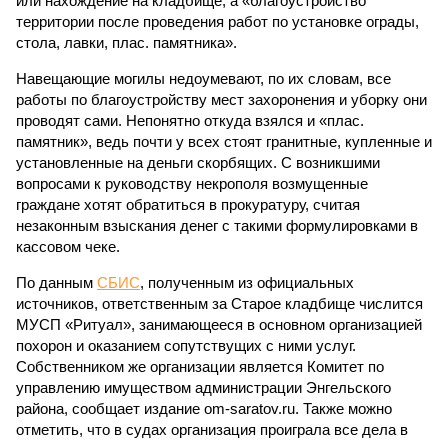
или нахождение на кладбище, а «благоустройство
территории после проведения работ по установке ограды,
стола, лавки, плас. памятника».
Навещающие могилы недоумевают, по их словам, все
работы по благоустройству мест захоронения и уборку они
проводят сами. Непонятно откуда взялся и «плас.
памятник», ведь почти у всех стоят гранитные, купленные и
установленные на деньги скорбящих. С возникшими
вопросами к руководству некрополя возмущенные
граждане хотят обратиться в прокуратуру, считая
незаконным взыскания денег с такими формулировками в
кассовом чеке.
По данным
СБИС
, полученным из официальных
источников, ответственным за Старое кладбище числится
МУСП «Ритуал», занимающееся в основном организацией
похорон и оказанием сопутствущих с ними услуг.
Собственником же организации является Комитет по
управлению имуществом администрации Энгельского
района, сообщает издание om-saratov.ru. Также можно
отметить, что в судах организация проиграла все дела в