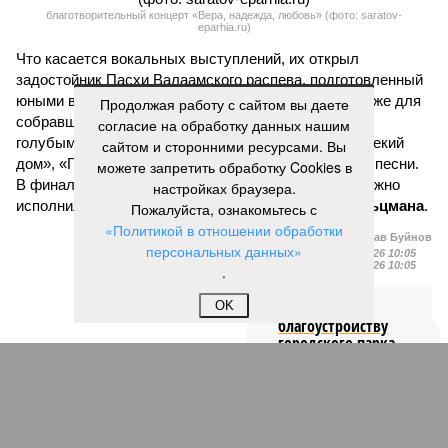
благотворительный концерт «Вера, надежда, любовь» (фото: saratov-
eparhia.ru)
Что касается вокальных выступлений, их открыл
задостойник Пасхи Валаамского распева, подготовленный
юными вокалистами Образовательного центра. Также для
Продолжая работу с сайтом вы даете
собравшихся прозвучали композиции «Над небом
согласие на обработку данных нашим
голубым», «За рекой», «Все зависит от Бога», «Далекий
сайтом и сторонними ресурсами. Вы
дом», «Главное на свете – это наши дети» и другие песни.
можете запретить обработку Cookies в
В финальной части мероприятия все участники дружно
настройках браузера.
исполнили песню «Мир дому твоему»
Оскара Фельцмана
.
Пожалуйста, ознакомьтесь с
«Политикой в отношении обработки
Вячеслав Буйнов
персональных данных»
Опубликовано:
17.05.2026 10:05
Отредактировано:
17.05.2026 10:05
.
OK
Работы по
благоустройству
городского парка
выполнены на 73%
КОММЕНТАРИИ
0