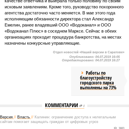
качестве ответчика и выиграла только половину по своим
исковым заявлениям. Кроме того, руководство похоронного
агентства достаточно часто меняется. В мае этого года
исполняющим обязанности директора стал Александр
Емелин, ранее владевший ООО «Водоканал» и ООО
«Водоканал Плюс» в соседнем Марксе. Сейчас в обеих
организациях проходит процедура банкротства, на местах
назначены конкурсные управляющие.
Отдел новостей «Нашей версии в Саратове»
Опубликовано:
04.07.2019 16:05
Отредактировано:
04.07.2019 16:27
Работы по
благоустройству
городского парка
выполнены на 73%
КОММЕНТАРИИ
0
Версия
//
Власть
//
Калинин: ограничение доступа к нелегальным
сайтам помогает защищать граждан от цифровых угроз
3803