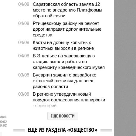
04/08
Саратовская область заняла 12
место по внедрению Платформы
обратной связи
04/08
Ртищевскому району на ремонт
дорог направят дополнительные
средства
04/08
Квоты на добычу копытных
животных выросли в регионе
04/08
В Энгельсе на завершающую
стадию вышли работы по
капремонту краеведческого музея
03/08
Бусаргин заявил о разработке
стратегий развития для всех
районов области
03/08
В регионе утвердили новый
порядок согласования планировки
территорий
03/08
17 тысяч исследований на
ЕЩЕ НОВОСТИ
ове»
цифровом флюорографе провели
15:52
в Ртищевской больнице
15:52
ЕЩЕ ИЗ РАЗДЕЛА «ОБЩЕСТВО»
03/08
Вячеслав Калинин в День ВДВ