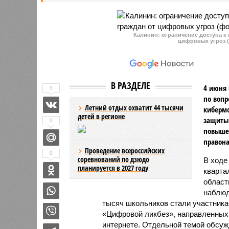
наборов.
Калинин: ограничение доступа к
цифровых угроз (
В РАЗДЕЛЕ
4 июня 
5
по вопр
Летний отдых охватит 44 тысячи
киберм
детей в регионе
защиты 
0
повыше
правон
Проведение всероссийских
0
соревнований по дзюдо
В ходе
планируется в 2027 году
кварта
област
наблюд
тысяч школьников стали участник
«Цифровой ликбез», направленных 
интернете. Отдельной темой обсуж