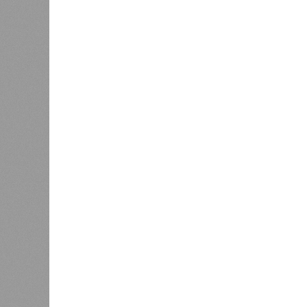
В РАЗДЕЛЕ
В театр
1
имени Л
Вячеслав Калинин: депутаты и
благотв
чиновники должны поддерживать
было ор
1
связь с ветеранскими
и юноше
сообществами региона
семинар
Игнатия
0
Валидаторы на саратовских
Инициа
брутто-маршрутах временно
выступ
отключили
котора
нескол
подарить настоящий праздник тем, 
Участниками концертной программ
Образовательного центра, а также
гимназии имени святого благоверно
православной классической гимназ