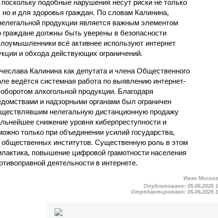
 поскольку подобные нарушения несут риски не только
 но и для здоровья граждан. По словам Калинина,
 нелегальной продукции является важным элементом
о граждане должны быть уверены в безопасности
 злоумышленники всё активнее используют интернет
кции и обхода действующих ограничений.
ячеслава Калинина как депутата и члена Общественного
оле ведётся системная работа по выявлению интернет-
 оборотом алкогольной продукции. Благодаря
домствами и надзорными органами был ограничен
осуществлявшим нелегальную дистанционную продажу
дальнейшее снижение уровня киберпреступности и
можно только при объединении усилий государства,
и общественных институтов. Существенную роль в этом
илактика, повышение цифровой грамотности населения
отивоправной деятельности в интернете.
Иван Моско
Опубликовано:
05.06.2026 
Отредактировано:
05.06.2026 