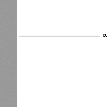
К
Версия
//
Общество
//
В Саратовской консерватории проше
Отечества»
С верой и надеждой
В Саратовской консерватории прошел концерт
Невский» и «Защитники Отечества»
В Саратовской консерватории п
Невский» и «Защитник