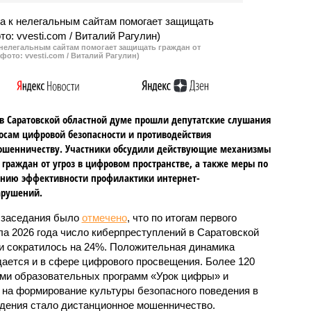
стоков, чем в 2011 году.
 нелегальным сайтам помогает защищать граждан от
фото: vvesti.com / Виталий Рагулин)
в Саратовской областной думе прошли депутатские слушания
осам цифровой безопасности и противодействия
ошенничеству. Участники обсудили действующие механизмы
граждан от угроз в цифровом пространстве, а также меры по
нию эффективности профилактики интернет-
арушений.
 заседания было
отмечено
, что по итогам первого
ла 2026 года число киберпреступлений в Саратовской
и сократилось на 24%. Положительная динамика
ается и в сфере цифрового просвещения. Более 120
ами образовательных программ «Урок цифры» и
на формирование культуры безопасного поведения в
дения стало дистанционное мошенничество.