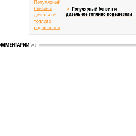
Популярный бензин и
дизельное топливо подешевели
ОММЕНТАРИИ
0
л концерт для подопечных фондов «Александр Невский» и «Защитники
 для подопечных фондов «Александр
рошел концерт для подопечных фондов «Александр
и Отечества» (фото: saratov-eparhia.ru)