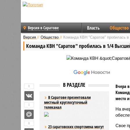
Власть
Общество
Версия в Саратове
Версия
//
Общество
//
Команда КВН "Саратов" пробилась в 
Команда КВН "Саратов" пробилась в 1/4 Высше
В РАЗДЕЛЕ
Вчера в
0
Команды
В Саратове презентовали
место и
местный круглосуточный
1
телеканал
На вче
обеспе
0
Свое п
23 саратовских спортсмена могут