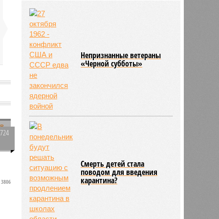
почтил память легендарных
командиров Воздушно-десантных
войск
31/07
Количество несчастных случаев
на саратовских железных дорогах
уменьшилось
Непризнанные ветераны
«Черной субботы»
31/07
Коммунальщики Саратова
подготовили к отопительному
сезону 80% котельных
3724
0
Смерть детей стала
поводом для введения
карантина?
3806