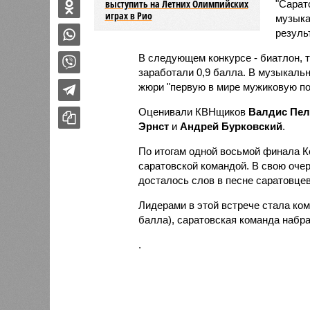
выступить на Летних Олимпийских
"Сарат
играх в Рио
музыка
резуль
В следующем конкурсе - биатлон, т
заработали 0,9 балла. В музыкаль
жюри "первую в мире мужиковую поп
Оценивали КВНщиков
Валдис Пел
Эрнст
и
Андрей Бурковский
.
По итогам одной восьмой финала Ко
саратовской командой. В свою очер
досталось слов в песне саратовцев
Лидерами в этой встрече стала ком
балла), саратовская команда набра
.