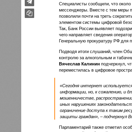
Специалисты сообщили, что около
мессенджеры. Вместе с тем меры п
позволили почти на треть сократи
элементом системы цифровой безо
Так, Банк России выявляет подозр
чего направляет сведения оператор
Генеральную прокуратуру РФ для 
Подводя итоги слушаний, член Общ
контролю за алкогольным и табачн
Вячеслав Калинин
подчеркнул, чт
переместилась в цифровое простра
«Сегодня интернет используется 
информации, но, к сожалению, и 
мошенничестве, распространении
иных нарушениях законодательст
ограничение доступа к таким ре
защиты граждан», – подчеркнул В
Парламентарий также отметил осо