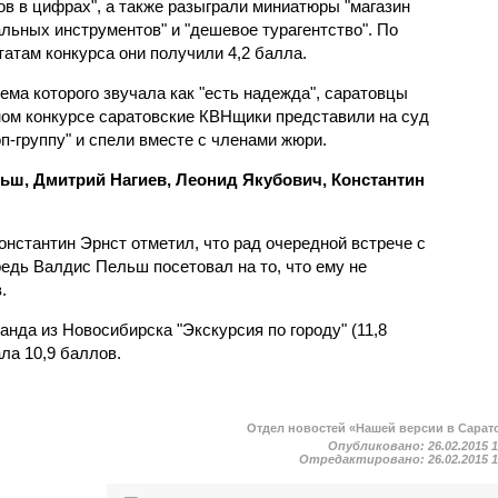
ов в цифрах", а также разыграли миниатюры "магазин
льных инструментов" и "дешевое турагентство". По
татам конкурса они получили 4,2 балла.
ема которого звучала как "есть надежда", саратовцы
ном конкурсе саратовские КВНщики представили на суд
-группу" и спели вместе с членами жюри.
ьш, Дмитрий Нагиев, Леонид Якубович, Константин
нстантин Эрнст отметил, что рад очередной встрече с
едь Валдис Пельш посетовал на то, что ему не
.
анда из Новосибирска "Экскурсия по городу" (11,8
ла 10,9 баллов.
Отдел новостей «Нашей версии в Сарат
Опубликовано:
26.02.2015 
Отредактировано:
26.02.2015 