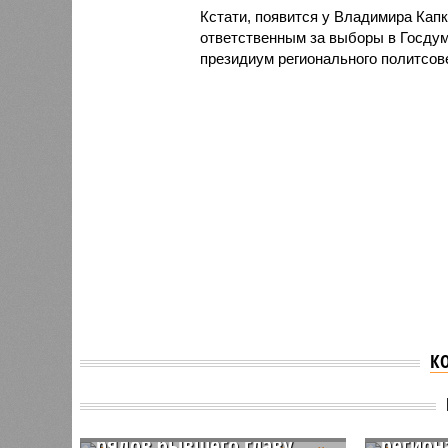
Кстати, появится у Владимира Кап
ответственным за выборы в Госдум
президиум регионального политсов
К
Саратовское отделение
Спикер
«Единой России»
думы И
исключило из своих
отказа
рядов бывшего главу
регио