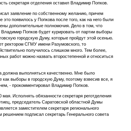
сть секретаря отделения оставил Владимир Попков.
исал заявление по собственному желанию, причем
е это появилось у Попкова после того, как на него были
ены дополнительные полномочия. Дело в том, что
 Владимир Попков будет курировать от партии выборы
товскую городскую Думу, которые пройдут этой осенью.
ает ректором СГМУ имени Разумовского, то
ействительно получилось слишком много. Тем более,
нных работ можно назвать второстепенной и относиться
та должна выполняться качественно. Мне было
 как выборы в городскую Думу, поэтому взвесив все, я
нем, - прокомментировал Владимир Попков.
0 мая. Исполнять обязанности секретаря реготделения
ртиец, председатель Саратовской областной Думы
является заместителем секретаря регионального
им решением подписал секретарь Генерального совета