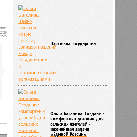
районов области
03/08
В регионе утвердили новый
порядок согласования планировки
территорий
ове»
03/08
17 тысяч исследований на
11:25
цифровом флюорографе провели
11:25
в Ртищевской больнице
Партнеры государства
Ольга Баталина: Создание
комфортных условий для
сельских жителей -
важнейшая задача
«Единой России»