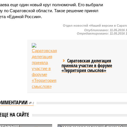
каева еще один новый круг полномочий. Его выбрали
у по Саратовской области. Такое решение принял
ета «Единой России».
Отдел новостей «Нашей версии в Сарат
Опубликовано:
11.05.2016 
Отредактировано:
11.05.2016 
Саратовская делегация
приняла участие в форуме
«Территория смыслов»
ОММЕНТАРИИ
 Саратовской
0
Саратовского экс-
ван Кузьмин
министра Елену
ЕЩЕ НА САЙТЕ
лся от руководства
Щербакову «тайно»
нальным
исключили из «Единой