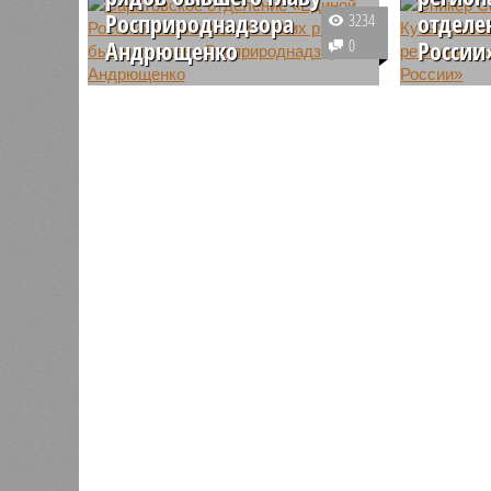
Росприроднадзора
отделе
3234
Андрющенко
0
России
В Саратове на заседании
Иван Куз
президиума политсовета
качестве
регионального отделения
Саратовс
«Единой России» из партии
России» в
исключили членов, признанных
отказалс
виновными в коррупционных
регионал
преступлениях.
фракции.