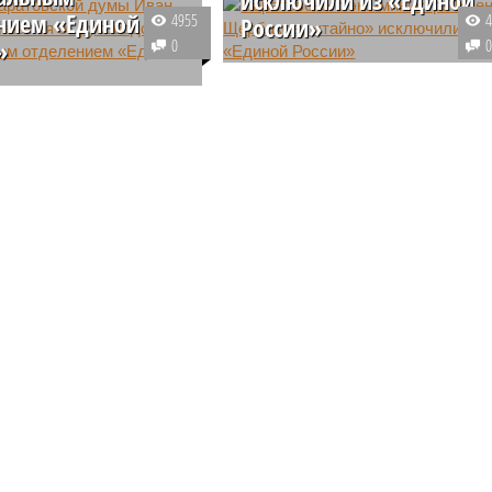
нием «Единой
4955
России»
»
0
В Саратовской области экс-
ьмин, переизбранный в
министр внутренней политики и
 руководителя
общественных отношений Елен
кого отделения «Единой
Щербакова без обзорных
 январе, сегодня
заседаний и обсуждений вдруг
я от кресла секретаря
оказалась бывшим членом
ьного отделения
партии «Единая Россия».