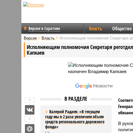
Власть
Общество
Версия в Саратове
Версия
//
Власть
//
Исполняющим полномочия Секретаря ре
Исполняющим полномочия Секретаря реготдел
Капкаев
В РАЗДЕЛЕ
Соответ
0
Генерал
Валерий Радаев: «В текущем
обязанн
году мы в 2 раза увеличим объем
0
средств регионального дорожного
В руко
фонда»
полити