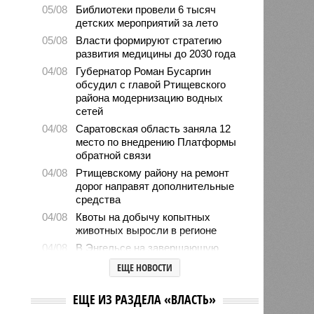
05/08
Библиотеки провели 6 тысяч
детских мероприятий за лето
05/08
Власти формируют стратегию
развития медицины до 2030 года
04/08
Губернатор Роман Бусаргин
обсудил с главой Ртищевского
района модернизацию водных
сетей
04/08
Саратовская область заняла 12
место по внедрению Платформы
обратной связи
04/08
Ртищевскому району на ремонт
дорог направят дополнительные
средства
04/08
Квоты на добычу копытных
животных выросли в регионе
04/08
В Энгельсе на завершающую
стадию вышли работы по
ЕЩЕ НОВОСТИ
капремонту краеведческого музея
03/08
Бусаргин заявил о разработке
ЕЩЕ ИЗ РАЗДЕЛА «ВЛАСТЬ»
стратегий развития для всех