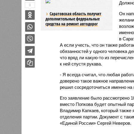
Должно
0
Саратовская область получит
Он нап
дополнительные федеральные
желани
средства на ремонт автодорог
возлож
именно
в Сара
А если учесть, что он также работ
обязанностей у одного человека д
что вряд ли какую-то из перечисле
к ней спустя рукава.
- Я всегда считал, что любая рабо
доверено такое важное направление
решил сосредоточиться именно на 
Его заявление было рассмотрено 1
вместо Попкова будет опытный па
Владимир Капкаев, который также 
отделения партии. Документ с так
«Единой России» Сергей Неверов.